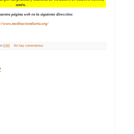
amén.
 nuestra página web en la siguiente dirección:
://www.meditaciondiaria.org/
en
0:00
No hay comentarios:
R