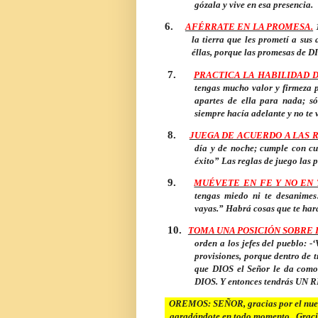
gózala y vive en esa presencia.
6.
AFÉRRATE EN LA PROMESA.
1
la tierra que les prometí a sus
éllas, porque las promesas de D
7.
PRACTICA LA HABILIDAD 
tengas mucho valor y firmeza 
apartes de ella para nada; s
siempre hacía adelante y no te v
8.
JUEGA DE ACUERDO A LAS 
día y de noche; cumple con cui
éxito” Las reglas de juego las
9.
MUÉVETE EN FE Y NO EN
tengas miedo ni te desanime
vayas.” Habrá cosas que te hará
10.
TOMA UNA POSICIÓN SOBRE 
orden a los jefes del pueblo: 
provisiones, porque dentro de t
que DIOS el Señor le da como
DIOS. Y entonces tendrás U
OREMOS: SEÑOR, gracias por el nuevo
agradándote en todo momento. Graci