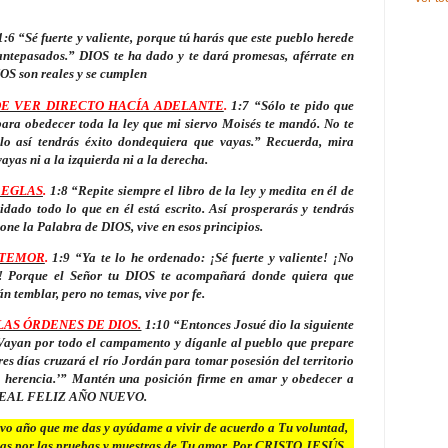
:6 “Sé fuerte y valiente, porque tú harás que este pueblo herede
 antepasados.” DIOS te ha dado y te dará promesas, aférrate en
IOS son reales y se cumplen
DE VER DIRECTO HACÍA ADELANTE
.
1:7 “Sólo te pido que
para obedecer toda la ley que mi siervo Moisés te mandó. No te
ólo así tendrás éxito dondequiera que vayas.” Recuerda, mira
ayas ni a la izquierda ni a la derecha.
REGLAS
.
1:8 “Repite siempre el libro de la ley y medita en él de
dado todo lo que en él está escrito. Así prosperarás y tendrás
 pone
la Palabra
de DIOS, vive en esos principios.
 TEMOR
.
1:9 “Ya te lo he ordenado: ¡Sé fuerte y valiente! ¡No
s! Porque el Señor tu DIOS te acompañará donde quiera que
n temblar, pero no temas, vive por fe.
LAS ÓRDENES DE DIOS.
1:10 “Entonces Josué dio la siguiente
-‘Vayan por todo el campamento y díganle al pueblo que prepare
res días cruzará el río Jordán para tomar posesión del territorio
 herencia.’” Mantén una posición firme en amar y obedecer a
N REAL FELIZ AÑO NUEVO.
 año que me das y ayúdame a vivir de acuerdo a Tu voluntad,
as por las pruebas y muestras de Tu amor. Por CRISTO JESÚS,