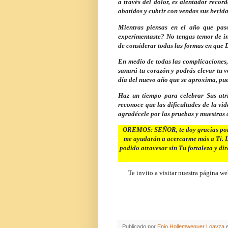
a través del dolor, es alentador reco
abatidos y cubrir con vendas sus herida
Mientras piensas en el año que pasó
experimentaste? No tengas temor de inc
de considerar todas las formas en que 
En medio de todas las complicaciones,
sanará tu corazón y podrás elevar tu 
día del nuevo año que se aproxima, pue
Haz un tiempo para celebrar Sus atri
reconoce que las dificultades de la vi
agradécele por las pruebas y muestras d
OREMOS: SEÑOR, te doy gracias porque
me ayudarán a acercarme más a Ti. La
podido atravesar sin Tu fortaleza y d
Te invito a visitar nuestra página we
Publicado por
Enio Hollemweguer Loayza