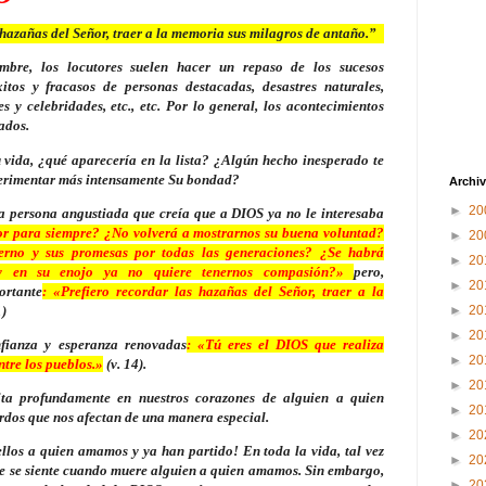
azañas del Señor, traer a la memoria sus milagros de antaño.”
bre, los locutores suelen hacer un repaso de los sucesos
tos y fracasos de personas destacadas, desastres naturales,
s y celebridades, etc., etc. Por lo general, los acontecimientos
ados.
u vida, ¿qué aparecería en la lista? ¿Algún hecho inesperado te
xperimentar más intensamente Su bondad?
Archiv
►
20
a persona angustiada que creía que a DIOS ya no le interesaba
or para siempre? ¿No volverá a mostrarnos su buena voluntad?
►
20
rno y sus promesas por todas las generaciones? ¿Se habrá
►
20
y en su enojo ya no quiere tenernos compasión?»
pero,
►
20
ortante
: «Prefiero recordar las hazañas del Señor, traer a la
1)
►
20
►
20
fianza y esperanza renovadas
: «Tú eres el DIOS que realiza
►
20
ntre los pueblos.»
(v. 14).
►
20
rita profundamente en nuestros corazones de alguien a quien
►
20
dos que nos afectan de una manera especial.
►
20
los a quien amamos y ya han partido! En toda la vida, tal vez
►
20
e se siente cuando muere alguien a quien amamos. Sin embargo,
►
20