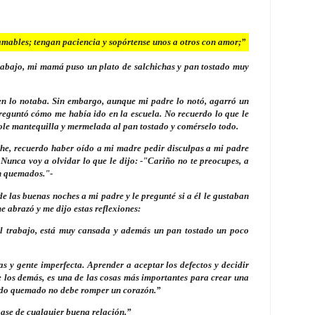
amables; tengan paciencia y sopórtense unos a otros con amor;”
trabajo, mi mamá puso un plato de salchichas y pan tostado muy
en lo notaba. Sin embargo, aunque mi padre lo notó, agarró un
reguntó cómo me había ido en la escuela. No recuerdo lo que le
dole mantequilla y mermelada al pan tostado y comérselo todo.
he, recuerdo haber oído a mi madre pedir disculpas a mi padre
Nunca voy a olvidar lo que le dijo: -"Cariño no te preocupes, a
en quemados."-
de las buenas noches a mi padre y le pregunté si a él le gustaban
e abrazó y me dijo estas reflexiones:
 trabajo, está muy cansada y además un pan tostado un poco
as y gente imperfecta. Aprender a aceptar los defectos y decidir
e los demás, es una de las cosas más importantes para crear una
tado quemado no debe romper un corazón.”
base de cualquier buena relación.”