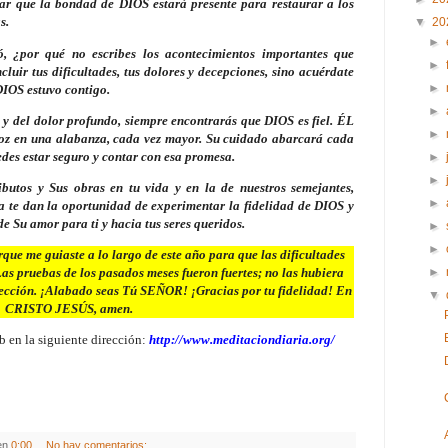
rdar que la bondad de DIOS estará presente para restaurar a los
s.
▼
20
►
, ¿por qué no escribes los acontecimientos importantes que
►
luir tus dificultades, tus dolores y decepciones, sino acuérdate
►
DIOS estuvo contigo.
►
 y del dolor profundo, siempre encontrarás que DIOS es fiel. ÉL
►
voz en una alabanza, cada vez mayor. Su cuidado abarcará cada
des estar seguro y contar con esa promesa.
►
►
butos y Sus obras en tu vida y en la de nuestros semejantes,
►
da te dan la oportunidad de experimentar la fidelidad de DIOS y
e Su amor para ti y hacia tus seres queridos.
►
►
 me guiaste a lo largo de este año para que las dificultades
►
s pruebas de los pasados meses fueron fuertes; no las hubiera
irección. ¡Alabado seas Tú SEÑOR! ¡Gracias por tu fidelidad! En
▼
CRISTO JESÚS, amen.
b en la siguiente dirección:
http://www.meditaciondiaria.org/
en
0:00
No hay comentarios: