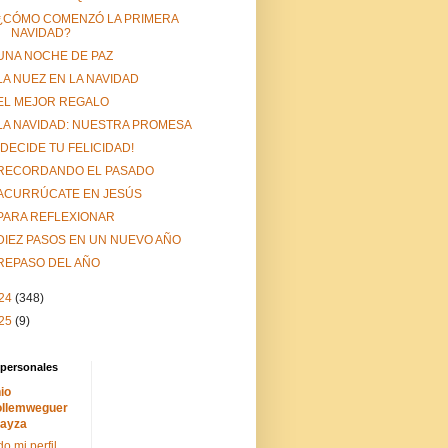
¿CÓMO COMENZÓ LA PRIMERA
NAVIDAD?
UNA NOCHE DE PAZ
LA NUEZ EN LA NAVIDAD
EL MEJOR REGALO
LA NAVIDAD: NUESTRA PROMESA
¡DECIDE TU FELICIDAD!
RECORDANDO EL PASADO
ACURRÚCATE EN JESÚS
PARA REFLEXIONAR
DIEZ PASOS EN UN NUEVO AÑO
REPASO DEL AÑO
24
(348)
25
(9)
 personales
io
llemweguer
ayza
do mi perfil