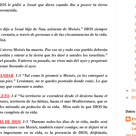
OS le pidió a Josué que diera cuando iba a poseer la tierra
 prometida.
 dijo a Josué hijo de Nun, asistente de Moisés.” DIOS siempre
 corazón, a través de personas o de las circunstancias de la vida.
irá.
 siervo Moisés ha muerto. Por eso tú y todo este pueblo deberán
ordán y entrar a la tierra que les daré a ustedes los israelitas.”
el pasado. Entierra tu pasado, no vivas más del ayer y prepárate
estar llorando el ayer.
 ANDAR
.
1:3 “Tal como le prometí a Moisés, yo les entregaré a
sus pies.” Levántate, no te quedes postrado donde estás. Lo que
o hay que comenzar a andar
.
►
20
LETO
.
1:4 “Su territorio se extenderá desde el desierto hasta el
►
20
ates, territorio de los hititas, hasta el mar Mediterráneo, que se
edes mirando un pedacito de tu vida. Mira todo lo que DIOS ha
Datos
ro completo de tu vida.
En
A DE DIOS
.
1:5 “Durante todos los días de tu vida, nadie será
Ho
como estuve con Moisés, también estaré contigo; no te dejaré ni te
Lo
 importante en tu vida, es la presencia de DIOS, disfrútala,
Ver to