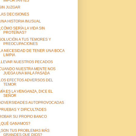
IMPORTANTES
SIN JUZGAR
LAS DECISIONES
UNA HISTORIA INUSUAL
¿CÓMO SERÍA LA VIDA SIN
PROTEÍNAS?
SOLUCIÓN A TUS TEMORES Y
PREOCUPACIONES
LA NECESIDAD DE TENER UNA BOCA
LIMPIA
LLEVAR NUESTROS PECADOS
CUANDO NUESTRA MENTE NOS
JUEGA UNA MALA PASADA
LOS EFECTOS ADVERSOS DEL
TEMOR
MÍA ES LA VENGANZA, DICE EL
SEÑOR
ADVERSIDADES AUTOPROVOCADAS
PRUEBAS Y DIFICULTADES
ROBAR SU PROPIO BANCO
¿QUÉ GANAMOS?
¿SON TUS PROBLEMAS MÁS
GRANDES QUE DIOS?