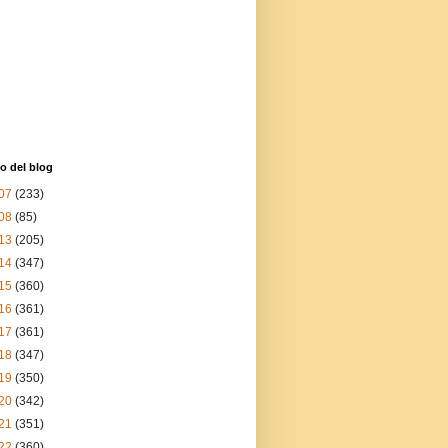
o del blog
07
(233)
08
(85)
13
(205)
14
(347)
15
(360)
16
(361)
17
(361)
18
(347)
19
(350)
20
(342)
21
(351)
22
(360)