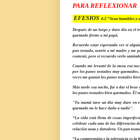
PARA REFLEXIONAR
EFESIOS
4:2 ”
Sean humildes y 
Después de un largo y duro día en el 
quemado frente a mi papá.
Recuerdo estar esperando ver si algui
pan tostado, sonrió a mi madre y me p
contesté, pero sí recuerdo verlo untán
Cuando me levanté de la mesa esa noc
por los panes tostados muy quemados. 
veces me gustan los panes tostados bi
Más tarde esa noche, fui a dar el beso 
los panes tostados bien quemados. Él m
"Tu mamá tuvo un día muy duro en el
quemado no le hace daño a nadie".
“La vida está llena de cosas imperfect
celebrar cada una de las diferencias d
relación sana y duradera. Un pan tos
“La comprensión y la tolerancia es la 