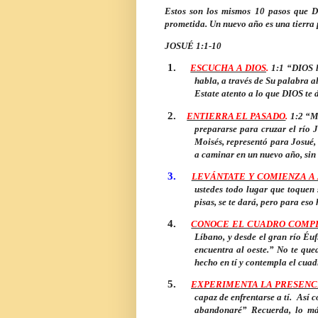
Estos son los mismos 10 pasos que DI
prometida. Un nuevo año es una tierra
JOSUÉ 1:1-10
1.
ESCUCHA A DIOS
.
1:1 “DIOS le
habla, a través de Su palabra al
Estate atento a lo que DIOS te d
2.
ENTIERRA EL PASADO
.
1:2 “Mi
prepararse para cruzar el río J
Moisés, representó para Josué, 
a caminar en un nuevo año, sin 
3.
LEVÁNTATE Y COMIENZA A
ustedes todo lugar que toquen 
pisas, se te dará, pero para es
4.
CONOCE EL CUADRO COMP
Líbano, y desde el gran río Éufr
encuentra al oeste.” No te qu
hecho en tí y contempla el cuad
5.
EXPERIMENTA LA PRESENCI
capaz de enfrentarse a tí. Así 
abandonaré” Recuerda, lo más