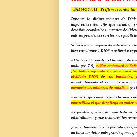
SALMO 77:11 “Prefiero recordar las h
Durante la última semana de Diciem
importantes del año que termina: éxi
desafíos económicos, muertes de lídere
más sorprendentes son los más publicit
Si hicieras un repaso de este año en t
hizo cuestionar a DIOS o te llevó a e
El Salmo 77 registra el lamento de un
nada (vv. 7-9)
«¿Nos rechazará el Señ
¿Se habrá agotado su gran amor ete
olvidado DIOS de sus bondades, 
inmediatamente el evocó lo más imp
memoria sus milagros de antaño.»
(v.1
Eso le trajo como resultado una con
maravillas; el que despliega su poder e
Es posible que exista una lista esc
admirábamos y que removerá los recuer
¡Cómo lamentamos la perdida de aquel
no haya un dolor más grande que el qu