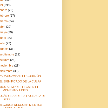
23
(333)
enero
(29)
febrero
(27)
marzo
(24)
abril
(29)
mayo
(29)
junio
(30)
julio
(27)
agosto
(31)
septiembre
(22)
octubre
(26)
noviembre
(28)
diciembre
(31)
PARA SUAVIZAR EL CORAZÓN
EL SIGNIFICADO DE LA CULPA
DIOS SIEMPRE LLEGA EN EL
MOMENTO JUSTO
CUÁN GRANDE ES LA GRACIA DE
DIOS
ALGUNOS DESCUBRIMIENTOS