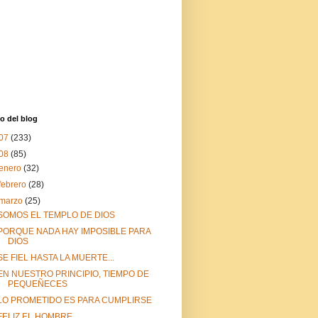
o del blog
07
(233)
08
(85)
enero
(32)
febrero
(28)
marzo
(25)
SOMOS EL TEMPLO DE DIOS
PORQUE NADA HAY IMPOSIBLE PARA
DIOS
SE FIEL HASTA LA MUERTE...
EN NUESTRO PRINCIPIO, TIEMPO DE
PEQUEÑECES
LO PROMETIDO ES PARA CUMPLIRSE
FELIZ EL HOMBRE...