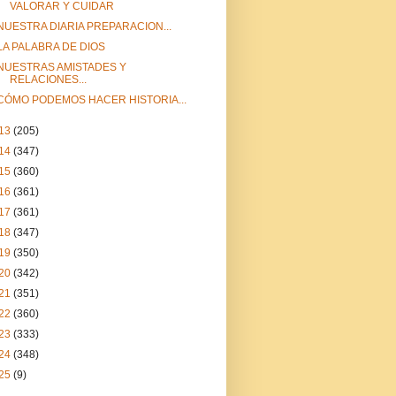
VALORAR Y CUIDAR
NUESTRA DIARIA PREPARACION...
LA PALABRA DE DIOS
NUESTRAS AMISTADES Y
RELACIONES...
CÓMO PODEMOS HACER HISTORIA...
13
(205)
14
(347)
15
(360)
16
(361)
17
(361)
18
(347)
19
(350)
20
(342)
21
(351)
22
(360)
23
(333)
24
(348)
25
(9)