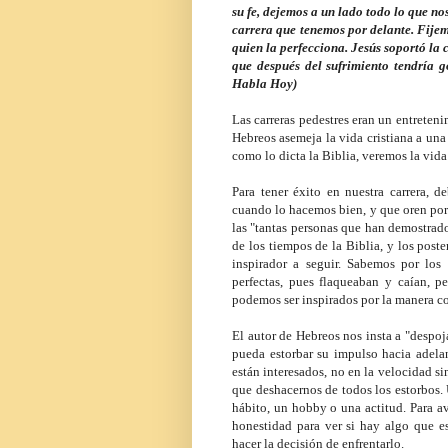
su fe, dejemos a un lado todo lo que no
carrera que tenemos por delante. Fijemo
quien la perfecciona. Jesús soportó la 
que después del sufrimiento tendría g
Habla Hoy)
Las carreras pedestres eran un entreten
Hebreos asemeja la vida cristiana a una
como lo dicta la Biblia, veremos la vida
Para tener éxito en nuestra carrera, 
cuando lo hacemos bien, y que oren po
las "tantas personas que han demostrado
de los tiempos de la Biblia, y los post
inspirador a seguir. Sabemos por los
perfectas, pues flaqueaban y caían, pe
podemos ser inspirados por la manera c
El autor de Hebreos nos insta a "despoj
pueda estorbar su impulso hacia adelant
están interesados, no en la velocidad si
que deshacernos de todos los estorbos.
hábito, un hobby o una actitud. Para a
honestidad para ver si hay algo que e
hacer la decisión de enfrentarlo.