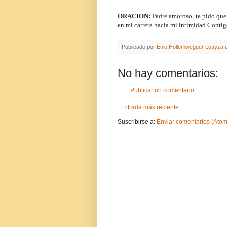
ORACION:
Padre amoroso, te pido que
en mi carrera hacia mi intimidad Contig
Publicado por
Enio Hollemweguer Loayza
No hay comentarios:
Publicar un comentario
Entrada más reciente
Suscribirse a:
Enviar comentarios (Atom