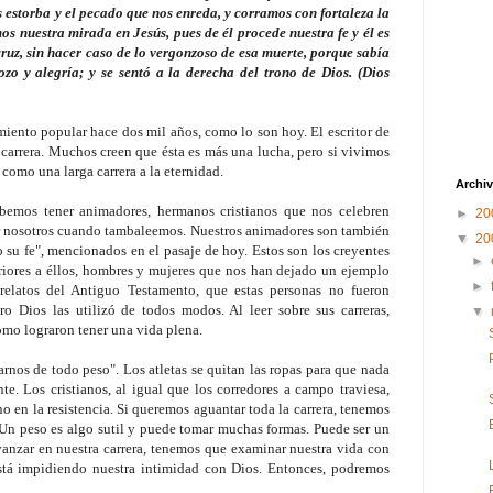
s estorba y el pecado que nos enreda, y corramos con fortaleza la
s nuestra mirada en Jesús, pues de él procede nuestra fe y él es
cruz, sin hacer caso de lo vergonzoso de esa muerte, porque sabía
ozo y alegría; y se sentó a la derecha del trono de Dios. (Dios
imiento popular hace dos mil años, como lo son hoy. El escritor de
 carrera. Muchos creen que ésta es más una lucha, pero si vivimos
 como una larga carrera a la eternidad.
Archiv
debemos tener animadores, hermanos cristianos que nos celebren
►
20
r nosotros cuando tambaleemos. Nuestros animadores son también
▼
20
 su fe", mencionados en el pasaje de hoy. Estos son los creyentes
►
eriores a éllos, hombres y mujeres que nos han dejado un ejemplo
►
 relatos del Antiguo Testamento, que estas personas no fueron
ro Dios las utilizó de todos modos. Al leer sobre sus carreras,
▼
omo lograron tener una vida plena.
arnos de todo peso". Los atletas se quitan las ropas para que nada
e. Los cristianos, al igual que los corredores a campo traviesa,
no en la resistencia. Si queremos aguantar toda la carrera, tenemos
 Un peso es algo sutil y puede tomar muchas formas. Puede ser un
vanzar en nuestra carrera, tenemos que examinar nuestra vida con
stá impidiendo nuestra intimidad con Dios. Entonces, podremos