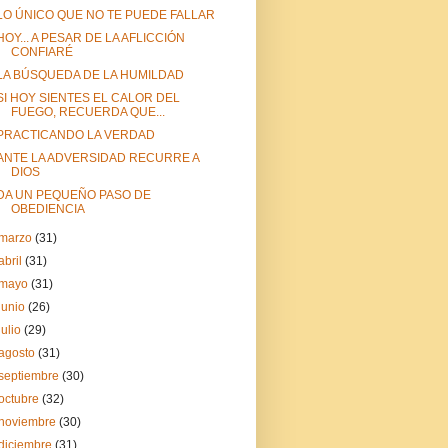
LO ÚNICO QUE NO TE PUEDE FALLAR
HOY... A PESAR DE LA AFLICCIÓN
CONFIARÉ
LA BÚSQUEDA DE LA HUMILDAD
SI HOY SIENTES EL CALOR DEL
FUEGO, RECUERDA QUE...
PRACTICANDO LA VERDAD
ANTE LA ADVERSIDAD RECURRE A
DIOS
DA UN PEQUEÑO PASO DE
OBEDIENCIA
marzo
(31)
abril
(31)
mayo
(31)
junio
(26)
julio
(29)
agosto
(31)
septiembre
(30)
octubre
(32)
noviembre
(30)
diciembre
(31)