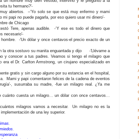
a un hombre muy bien vestido, intervino y le preguntó a la
sita tu hermano?'-
jos muy abiertos. –‘Yo solo se que está muy enfermo y mami
 mi papi no puede pagarla, por eso quiero usar mi dinero'-
ombre de Chicago
ntestó Tere, apenas audible. -‘Y ese es todo el dinero que
s necesario'-
el hombre. -'Un dólar y once centavos-el precio exacto de un
on la otra sostuvo su manita enguantada y dijo -'Llévame a
no y conocer a tus padres. Veamos si tengo el milagro que
 era el Dr. Carlton Armstrong, un cirujano especializado en
nte gratis y sin cargo alguno por su estancia en el hospital,
sa. Mami y papi comentaron felices de la cadena de eventos
irugía'-, susurraba su madre, -fue un milagro real. ¿Ya me
te cuánto cuesta un milagro… un dólar con once centavos…
cuántos milagros vamos a necesitar. Un milagro no es la
a implementación de una ley superior.
rimas.
 miedos.
esperanza.