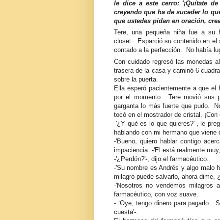
le dice a este cerro: '¡Quítate d
creyendo que ha de suceder lo qu
que ustedes pidan en oración, crea
Tere, una pequeña niña fue a su 
closet. Esparció su contenido en el s
contado a la perfección. No había lug
Con cuidado regresó las monedas al f
trasera de la casa y caminó 6 cuadr
sobre la puerta.
Ella esperó pacientemente a que el 
por el momento. Tere movió sus p
garganta lo más fuerte que pudo. N
tocó en el mostrador de cristal. ¡Con 
-'¿Y qué es lo que quieres?'-, le pr
hablando con mi hermano que viene d
-'Bueno, quiero hablar contigo ace
impaciencia. -'El está realmente muy
-'¿Perdón?'-, dijo el farmacéutico.
-'Su nombre es Andrés y algo malo h
milagro puede salvarlo, ahora dime, 
-'Nosotros no vendemos milagros aq
farmacéutico, con voz suave.
- ‘Oye, tengo dinero para pagarlo. S
cuesta'-.