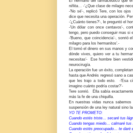
El hermano del farmacéutico que er
niñita… -‘¿Que clase de milagro nece
-'No sé’-, replicó Tere, con los o
dice que necesita una operación. Pero
-'¿Cuánto tienes?'-, le preguntó el h
-'Un dólar con once centavos'-, co
tengo, pero puedo conseguir mas si e
-'Bueno, que coincidencia’-, sonrió 
milagro para los hermanitos'.-
El tomó el dinero en sus manos y c
dónde vives, quiero ver a tu herma
necesitas'- Ese hombre bien vestido
neurocirugía.
La operación fue un éxito, completame
hasta que Andrés regresó sano a ca
que les trajo a todo esto. -'Esa c
imagino cuánto podría costar?’-
Tere sonrió. Élla sabía exactamen
más la fe de una chiquilla.
En nuestras vidas nunca sabemos 
suspensión de una ley natural sino l
YO TE PROMETO:
Cuando estés triste… secaré tus lág
Cuando tengas miedo… calmaré tus
Cuando estés preocupado… te daré 