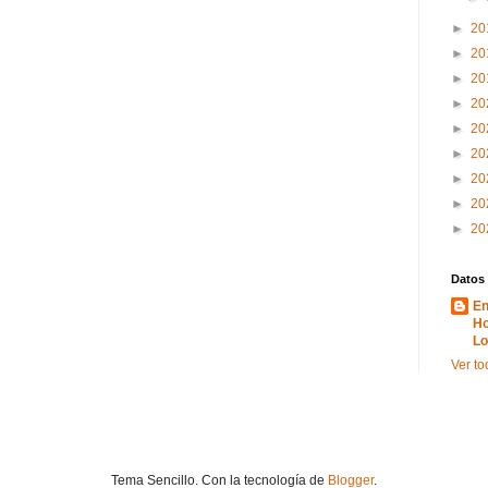
►
20
►
20
►
20
►
20
►
20
►
20
►
20
►
20
►
20
Datos
En
Ho
Lo
Ver to
Tema Sencillo. Con la tecnología de
Blogger
.