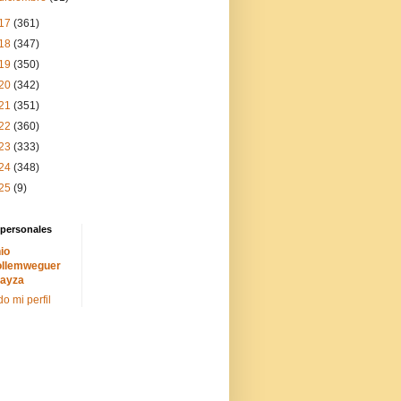
17
(361)
18
(347)
19
(350)
20
(342)
21
(351)
22
(360)
23
(333)
24
(348)
25
(9)
 personales
io
llemweguer
ayza
do mi perfil