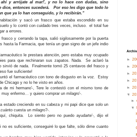
e ahí y arrójate al mar!', y no lo hace con dudas, sino
e dice, entonces sucederá. Por eso les digo que todo lo
n que ya lo han conseguido, y lo recibirán.”
habitación y sacó un frasco que estaba escondido en su
uelo y lo contó con cuidado tres veces, incluso. el total fue
ar a errores.
rasco y cerrando la tapa, salió sigilosamente por la puerta
as hasta
la Farmacia
, que tenía un gran signo de un jefe indio
Archiv
farmacéutico le prestara atención, pero estaba muy ocupado
►
20
ies para que rechinaran sus zapatos. Nada. Se aclaró la
o sirvió de nada. Finalmente tomó 25 centavos del frasco y
►
20
eso fue suficiente!
►
20
eguntó el farmacéutico con tono de disgusto en la voz. Estoy
►
20
e Chicago y no lo he visto en años.
►
20
rca de mi hermano'-, Tere le contestó con el mismo tono de
, muy enfermo… y quiero comprar un milagro'-.
▼
20
►
a estado creciendo en su cabeza y mi papi dice que solo un
▼
¿cuánto cuesta un milagro?-.
uí, chiquita. Lo siento pero no puedo ayudarte'-, dijo el
i no es suficiente, conseguiré lo que falte, sólo dime cuanto