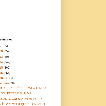
o del blog
07
(233)
08
(85)
13
(205)
14
(347)
15
(360)
16
(361)
enero
(31)
febrero
(28)
HOY... CREERÉ QUE YA LO TENGO
LOS LENTES DEL ALMA
CUÁNTO CUESTA UN MILAGRO
MÁS PRECIOSA QUE EL ORO Y LA