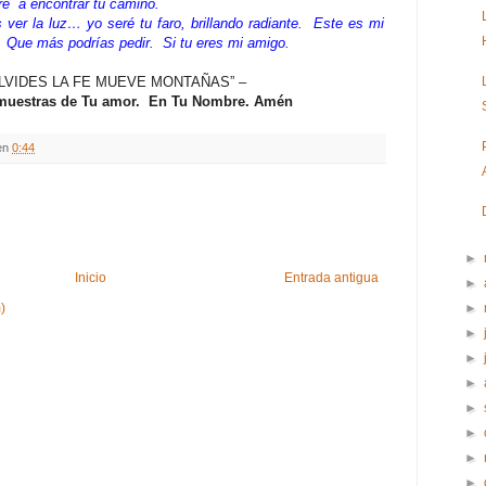
é a encontrar tu camino.
ver la luz… yo seré tu faro, brillando radiante. Este es mi
. Que más podrías pedir. Si tu eres mi amigo.
OLVIDES
LA FE MUEVE
MONTAÑAS” –
muestras de Tu amor. En Tu Nombre. Amén
en
0:44
►
Inicio
Entrada antigua
►
)
►
►
►
►
►
►
►
►