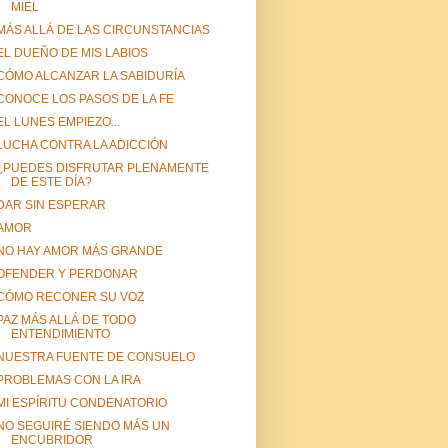
MIEL
MÁS ALLÁ DE LAS CIRCUNSTANCIAS
EL DUEÑO DE MIS LABIOS
CÓMO ALCANZAR LA SABIDURÍA
CONOCE LOS PASOS DE LA FE
EL LUNES EMPIEZO...
LUCHA CONTRA LA ADICCIÓN
¿PUEDES DISFRUTAR PLENAMENTE
DE ESTE DÍA?
DAR SIN ESPERAR
AMOR
NO HAY AMOR MÁS GRANDE
OFENDER Y PERDONAR
CÓMO RECONER SU VOZ
PAZ MÁS ALLÁ DE TODO
ENTENDIMIENTO
NUESTRA FUENTE DE CONSUELO
PROBLEMAS CON LA IRA
MI ESPÍRITU CONDENATORIO
NO SEGUIRÉ SIENDO MÁS UN
ENCUBRIDOR