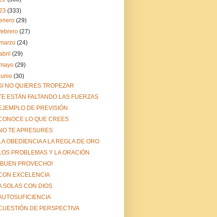
23
(333)
enero
(29)
febrero
(27)
marzo
(24)
abril
(29)
mayo
(29)
junio
(30)
SI NO QUIERES TROPEZAR
TE ESTÁN FALTANDO LAS FUERZAS
EJEMPLO DE PREVISIÓN
CONOCE LO QUE CREES
NO TE APRESURES
LA OBEDIENCIA A LA REGLA DE ORO
LOS PROBLEMAS Y LA ORACIÓN
¡BUEN PROVECHO!
CON EXCELENCIA
A SOLAS CON DIOS
AUTOSUFICIENCIA
CUESTIÓN DE PERSPECTIVA