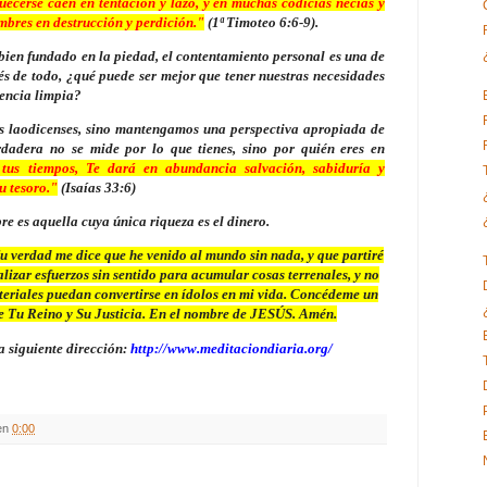
uecerse caen en tentación y lazo, y en muchas codicias necias y
mbres en destrucción y perdición."
(1ª Timoteo 6:6-9).
 bien fundado en la piedad, el contentamiento personal es una de
és de todo, ¿qué puede ser mejor que tener nuestras necesidades
iencia limpia?
os laodicenses, sino mantengamos una perspectiva apropiada de
erdadera no se mide por lo que tienes, sino por quién eres en
tus tiempos, Te dará en abundancia salvación, sabiduría y
u tesoro."
(Isaías 33:6)
e es aquella cuya única riqueza es el dinero.
verdad me dice que he venido al mundo sin nada, y que partiré
lizar esfuerzos sin sentido para acumular cosas terrenales, y no
ateriales puedan convertirse en ídolos en mi vida. Concédeme un
e Tu Reino y Su Justicia. En el nombre de JESÚS. Amén.
a siguiente dirección:
http://www.meditaciondiaria.org/
en
0:00