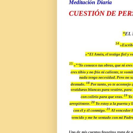
Meditación Diaria
CUESTIÓN DE PER
“
EL
14
»Escribe
»“El Amén, el testigo fiel y v
15
»”‘Yo conozco tus obras, que ni eres 
eres tibio y no frío ni caliente, te vom
nada tengo necesidad. Pero no sa
18
desnudo.
Por tanto, yo te aconsejo 
vestiduras blancas para vestirte, para
19
con colirio para que veas.
Yo
20
arrepiéntete.
Yo estoy a la puerta y 
21
con él y él conmigo.
Al vencedor l
vencido y me he sentado con mi Padre
Uno de mis cuentos favoritos trata de 