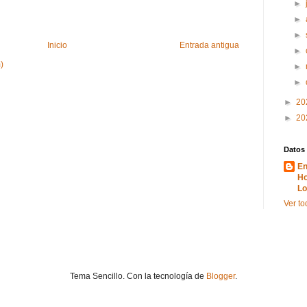
►
►
►
Inicio
Entrada antigua
►
)
►
►
►
20
►
20
Datos
En
Ho
Lo
Ver to
Tema Sencillo. Con la tecnología de
Blogger
.