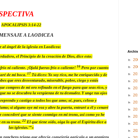
SPECTIVA
APOCALIPSIS 3:14-22
 MENSAJE A LAODICEA
 al ángel de la iglesia en Laodicea:
Archiv
erdadero, el Principio de la creación de Dios, dice esto:
►
20
16
►
20
frío ni caliente. ¡Ojalá fueras frío o caliente!
Pero por cuanto
17
►
20
itaré de mi boca.
Tú dices: Yo soy rico, me he enriquecido y de
bes que eres desventurado, miserable, pobre, ciego y estás
►
20
que compres de mí oro refinado en el fuego para que seas rico, y
►
20
 que no se descubra la vergüenza de tu desnudez. Y unge tus ojos
►
20
 reprendo y castigo a todos los que amo; sé, pues, celoso y
►
20
llamo; si alguno oye mi voz y abre la puerta, entraré a él y cenaré
►
20
e concederé que se siente conmigo en mi trono, así como yo he
►
20
22
 en su trono.
El que tiene oído, oiga lo que el Espíritu dice a
►
20
las iglesias.’”»
►
20
un ranchero tejano que ofrecía consejería agrícola a un granjero
►
20