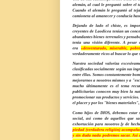
alemán, al cual le preguntó sobre el 
Cuando el alemán le preguntó al teja
camioneta al amanecer y conducía hasta
Dejando de lado el chiste, es impor
creyentes de Laodicea tenían un concep
abundantes bienes terrenales y pensa
tenía una visión diferente. A pesar
era
«desventurado, miserable, pobr
verdaderamente ricos al buscar lo que s
Nuestra sociedad valoriza excesivame
clasificadas socialmente según sus ingr
entre éllas. Somos constantemente bo
mejorarnos a nosotros mismos y a "esc
mucho últimamente es el tema recu
publicitarias conocen muy bien la n
promocionar sus productos y servicios.
el placer y por los "bienes materiales"
Como hijos de DIOS, debemos estar si
social, así como de aquellos que s
exhortación para nosotros [y de hech
piedad (verdadera religión) acompaña
y sin duda nada podremos sacar. Así q