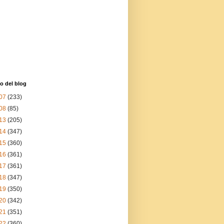
o del blog
07
(233)
08
(85)
13
(205)
14
(347)
15
(360)
16
(361)
17
(361)
18
(347)
19
(350)
20
(342)
21
(351)
22
(360)