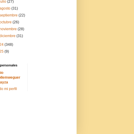
julio
(27)
agosto
(31)
septiembre
(22)
octubre
(26)
noviembre
(28)
diciembre
(31)
24
(348)
25
(9)
 personales
io
llemweguer
ayza
do mi perfil