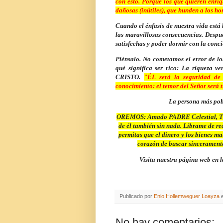
con ésto. Porque los que quieren enriq
dañosas (inútiles), que hunden a los ho
Cuando el énfasis de nuestra vida está
las maravillosas consecuencias. Despu
satisfechas y poder dormir con la conc
Piénsalo. No cometamos el error de l
qué significa ser rico: La riqueza v
CRISTO.
"ÉL será la seguridad de 
conocimiento: el temor del Señor será t
La persona más pobr
OREMOS:
Amado PADRE Celestial, Tu 
de él también sin nada. Líbrame de rea
permitas que el dinero y los bienes m
corazón de buscar sincerament
Visita nuestra página web en l
Publicado por
Enio Hollemweguer Loayza
No hay comentarios: