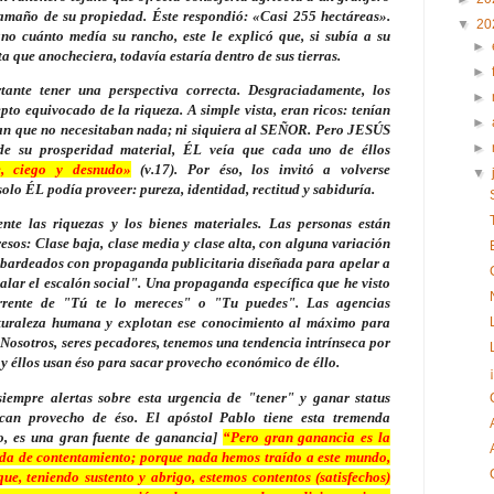
tamaño de su propiedad. Éste respondió: «Casi 255 hectáreas».
▼
20
no cuánto medía su rancho, este le explicó que, si subía a su
►
 que anocheciera, todavía estaría dentro de sus tierras.
►
tante tener una perspectiva correcta. Desgraciadamente, los
►
to equivocado de la riqueza. A simple vista, eran ricos: tenían
►
ban que no necesitaban nada; ni siquiera al SEÑOR. Pero JESÚS
►
 de su prosperidad material, ÉL veía que cada uno de éllos
e, ciego y desnudo»
(v.17). Por éso, los invitó a volverse
▼
olo ÉL podía proveer: pureza, identidad, rectitud y sabiduría.
nte las riquezas y los bienes materiales. Las personas están
esos: Clase baja, clase media y clase alta, con alguna variación
mbardeados con propaganda publicitaria diseñada para apelar a
alar el escalón social". Una propaganda específica que he visto
rrente de "Tú te lo mereces" o "Tu puedes". Las agencias
aturaleza humana y explotan ese conocimiento al máximo para
 Nosotros, seres pecadores, tenemos una tendencia intrínseca por
, y éllos usan éso para sacar provecho económico de éllo.
empre alertas sobre esta urgencia de "tener" y ganar status
acan provecho de éso. El apóstol Pablo tiene esta tremenda
o, es una gran fuente de ganancia]
“Pero gran ganancia es la
da de contentamiento; porque nada hemos traído a este mundo,
ue, teniendo sustento y abrigo, estemos contentos (satisfechos)