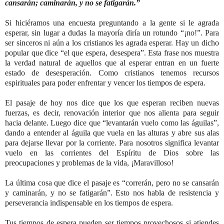
cansarán; caminarán, y no se fatigarán.”
Si hiciéramos una encuesta preguntando a la gente si le agrada
esperar, sin lugar a dudas la mayoría diría un rotundo “¡no!”. Para
ser sinceros ni aún a los cristianos les agrada esperar. Hay un dicho
popular que dice “el que espera, desespera”. Esta frase nos muestra
la verdad natural de aquellos que al esperar entran en un fuerte
estado de desesperación. Como cristianos tenemos recursos
espirituales para poder enfrentar y vencer los tiempos de espera.
El pasaje de hoy nos dice que los que esperan reciben nuevas
fuerzas, es decir, renovación interior que nos alienta para seguir
hacia delante. Luego dice que “levantarán vuelo como las águilas”,
dando a entender al águila que vuela en las alturas y abre sus alas
para dejarse llevar por la corriente. Para nosotros significa levantar
vuelo en las corrientes del Espíritu de Dios sobre las
preocupaciones y problemas de la vida, ¡Maravilloso!
La última cosa que dice el pasaje es “correrán, pero no se cansarán
y caminarán, y no se fatigarán”. Esto nos habla de resistencia y
perseverancia indispensable en los tiempos de espera.
Tus tiempos de espera pueden ser tiempos provechosos si atiendes