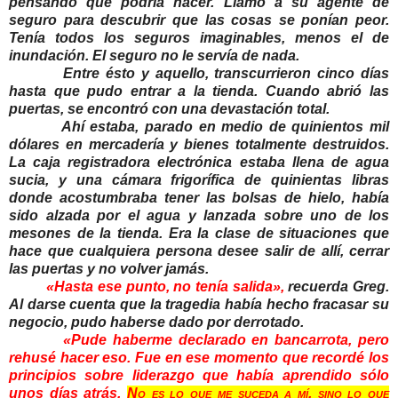
pensando qué podría hacer. Llamó a su agente de
seguro para descubrir que las cosas se ponían peor.
Tenía todos los seguros imaginables, menos el de
inundación. El seguro no le servía de nada.
Entre ésto y aquello, transcurrieron cinco días
hasta que pudo entrar a la tienda. Cuando abrió las
puertas, se encontró con una devastación total.
Ahí estaba, parado en medio de quinientos mil
dólares en mercadería y bienes totalmente destruidos.
La caja registradora electrónica estaba llena de agua
sucia, y una cámara frigorífica de quinientas libras
donde acostumbraba tener las bolsas de hielo, había
sido alzada por el agua y lanzada sobre uno de los
mesones de la tienda. Era la clase de situaciones que
hace que cualquiera persona desee salir de allí, cerrar
las puertas y no volver jamás.
«Hasta ese punto, no tenía salida»,
recuerda Greg.
Al darse cuenta que la tragedia había hecho fracasar su
negocio, pudo haberse dado por derrotado.
«Pude haberme declarado en bancarrota, pero
rehusé hacer eso. Fue en ese momento que recordé los
principios sobre liderazgo que había aprendido sólo
unos días atrás.
No es lo que me suceda a mí, sino lo que