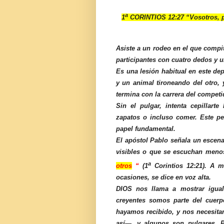
a
1
CORINTIOS 12:27 “Vosotros, pu
Asiste a un rodeo en el que compit
participantes con cuatro dedos y 
Es una lesión habitual en este dep
y un animal tironeando del otro, 
termina con la carrera del competi
Sin el pulgar, intenta cepillarte
zapatos o incluso comer. Este p
papel fundamental.
El apóstol Pablo señala un escena
visibles o que se escuchan meno
a
otros
“
(1
Corintios 12:21). A m
ocasiones, se dice en voz alta.
DIOS nos llama a mostrar igual 
creyentes somos parte del cuerp
hayamos recibido, y nos necesit
así—, y algunos son pulgares. P