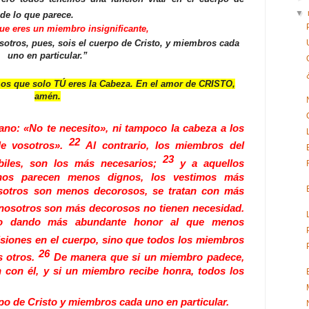
▼
 de lo que parece.
ue eres un miembro insignificante,
sotros, pues, sois el cuerpo de Cristo, y miembros cada
uno en particular.”
 que solo TÚ eres la Cabeza. En el amor de CRISTO,
amén.
mano: «No te necesito», ni tampoco la cabeza a los
22
de vosotros».
Al contrario, los miembros del
23
iles, son los más necesarios;
y a aquellos
os parecen menos dignos, los vestimos más
sotros son menos decorosos, se tratan con más
nosotros son más decorosos no tienen necesidad.
po dando más abundante honor al que menos
isiones en el cuerpo, sino que todos los miembros
26
s otros.
De manera que si un miembro padece,
 con él, y si un miembro recibe honra, todos los
rpo de Cristo y miembros cada uno en particular.