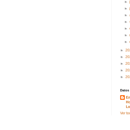
►
►
►
►
►
►
►
►
20
►
20
►
20
►
20
►
20
Datos
En
Ho
Lo
Ver to