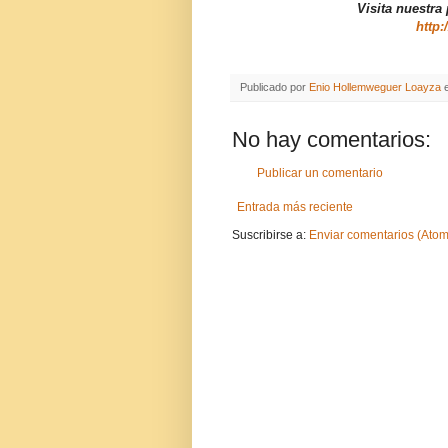
Visita nuestra
http:
Publicado por
Enio Hollemweguer Loayza
No hay comentarios:
Publicar un comentario
Entrada más reciente
Suscribirse a:
Enviar comentarios (Atom