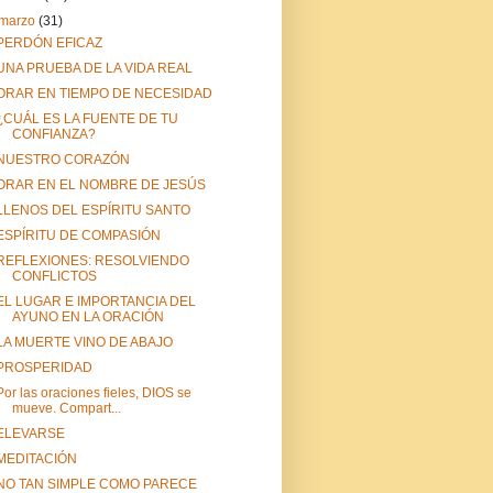
marzo
(31)
PERDÓN EFICAZ
UNA PRUEBA DE LA VIDA REAL
ORAR EN TIEMPO DE NECESIDAD
¿CUÁL ES LA FUENTE DE TU
CONFIANZA?
NUESTRO CORAZÓN
ORAR EN EL NOMBRE DE JESÚS
LLENOS DEL ESPÍRITU SANTO
ESPÍRITU DE COMPASIÓN
REFLEXIONES: RESOLVIENDO
CONFLICTOS
EL LUGAR E IMPORTANCIA DEL
AYUNO EN LA ORACIÓN
LA MUERTE VINO DE ABAJO
PROSPERIDAD
Por las oraciones fieles, DIOS se
mueve. Compart...
ELEVARSE
MEDITACIÓN
NO TAN SIMPLE COMO PARECE