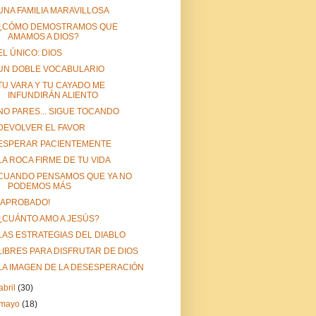
UNA FAMILIA MARAVILLOSA
¿CÓMO DEMOSTRAMOS QUE
AMAMOS A DIOS?
EL ÚNICO: DIOS
UN DOBLE VOCABULARIO
TU VARA Y TU CAYADO ME
INFUNDIRÁN ALIENTO
NO PARES... SIGUE TOCANDO
DEVOLVER EL FAVOR
ESPERAR PACIENTEMENTE
LA ROCA FIRME DE TU VIDA
CUANDO PENSAMOS QUE YA NO
PODEMOS MÁS
¡APROBADO!
¿CUÁNTO AMO A JESÚS?
LAS ESTRATEGIAS DEL DIABLO
LIBRES PARA DISFRUTAR DE DIOS
LA IMAGEN DE LA DESESPERACIÓN
abril
(30)
mayo
(18)