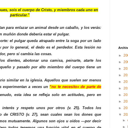
es, sois el cuerpo de Cristo, y miembros cada uno en
particular.”
an para enlazar un animal desde un caballo, y los verás:
un muñón donde debería estar el pulgar.
orte: el pulgar queda atrapado entre la soga por un lado
y por lo general, el dedo es el perdedor. Esta lesión no
Archiv
dor, pero sí cambia las cosas.
►
20
 los dientes, abotonar una camisa, peinarte, atarte los
►
20
equeño y pasado por alto miembro del cuerpo tiene un
►
20
►
20
rio similar en la iglesia. Aquellos que suelen ser menos
►
20
s experimentan a veces un
“no te necesito» de parte de
►
20
enudo, esta idea se refleja solo en actitudes, pero en
►
20
►
20
interés y respeto unos por otros (v. 25). Todos los
►
20
o de CRISTO (v. 27), sean cuales sean los dones que
▼
20
►
amos mutuamente. Algunos son ojos u oídos —por decir
►
ero todos tenemos una función vital en el cuerpo de