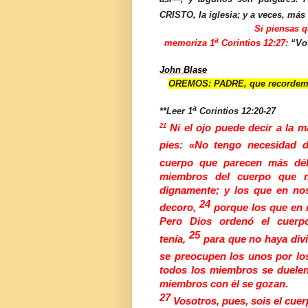
CRISTO, la iglesia; y a veces, más
Si piensas q
a
memoriza 1
Corintios 12:27:
“Vo
John Blase
OREMOS: PADRE, que recordemos
a
**Leer 1
Corintios 12:20-27
21
Ni el ojo puede decir a la 
pies: «No tengo necesidad 
cuerpo que parecen más déb
miembros del cuerpo que n
dignamente; y los que en no
24
decoro,
porque los que en 
Pero Dios ordenó el cuer
25
tenía,
para que no haya div
se preocupen los unos por lo
todos los miembros se duelen
miembros con él se gozan.
27
Vosotros, pues, sois el cue