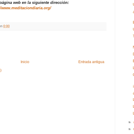
 página web en la siguiente dirección:
//www.meditaciondiaria.org/
en
0:00
Inicio
Entrada antigua
)
►
►