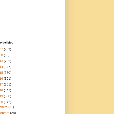
o del blog
07
(233)
08
(85)
13
(205)
14
(347)
15
(360)
16
(361)
17
(361)
18
(347)
19
(350)
20
(342)
enero
(31)
febrero
(28)