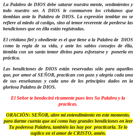
La Palabra
de DIOS debe saturar nuestra mente, sentimientos y
todo nuestro ser. A DIOS le conmueven los cristianos que
tiemblan ante la Palabra de DIOS. La expresión temblar no se
refiere al miedo al castigo, sino al temor reverente de perderse las
bendiciones que en élla están registradas.
El cristiano fiel y obediente es el que tiene a la Palabra de DIOS
como la regla de su vida, y ante los sabios consejos de élla,
tiembla con un santo temor divino para esforzarse y ponerla en
práctica.
Las bendiciones de DIOS están reservadas sólo para aquellos
que, por amor al SEÑOR, practican con gozo y alegría cada una
de sus enseñanzas y cada uno de los principios dados en la
gloriosa Palabra de DIOS.
El Señor te bendecirá ricamente pues lees Su Palabra y la
practicas.
ORACIÓN: SEÑOR, abre mi entendimiento en este momento,
para darme cuenta que así como hay grandes bendiciones en leer
Tu poderosa Palabra, también las hay por practicarla. Te lo
suplico en el amor de CRISTO, amén.