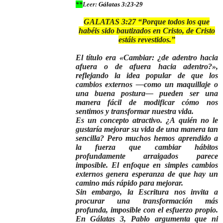
**
Leer:
Gálatas 3:23-29
GALATAS 3:27 “
Porque todos los que
habéis sido bautizados en Cristo, de Cristo
estáis revestidos.”
El título era «Cambiar: ¿de adentro hacia
afuera o de afuera hacia adentro?»,
reflejando la idea popular de que los
cambios externos —como un maquillaje o
una buena postura— pueden ser una
manera fácil de modificar cómo nos
sentimos y transformar nuestra vida.
Es un concepto atractivo. ¿A quién no le
gustaría mejorar su vida de una manera tan
sencilla? Pero muchos hemos aprendido a
la fuerza que cambiar hábitos
profundamente arraigados parece
imposible. El enfoque en simples cambios
externos genera esperanza de que hay un
camino más rápido para mejorar.
Sin embargo, la Escritura nos invita a
procurar una transformación más
profunda, imposible con el esfuerzo propio.
En Gálatas 3, Pablo argumenta que ni