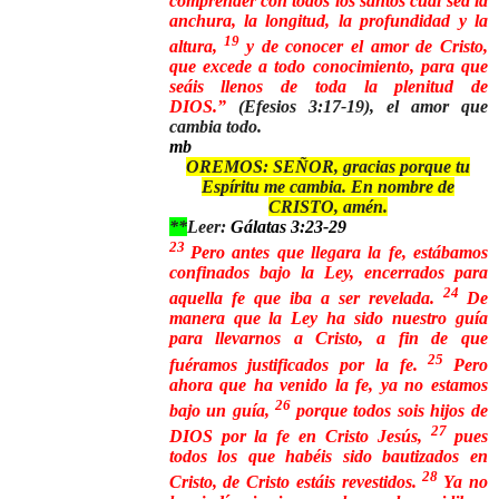
comprender con todos los santos cuál sea la
anchura, la longitud, la profundidad y la
19
altura,
y de conocer el amor de Cristo,
que excede a todo conocimiento, para que
seáis llenos de toda la plenitud de
DIOS.”
(Efesios 3:17-19), el amor que
cambia todo.
mb
OREMOS: SEÑOR, gracias porque tu
Espíritu me cambia.
En nombre de
CRISTO, amén.
**
Leer:
Gálatas 3:23-29
23
Pero antes que llegara la fe, estábamos
confinados bajo la Ley, encerrados para
24
aquella fe que iba a ser revelada.
De
manera que la Ley ha sido nuestro guía
para llevarnos a Cristo, a fin de que
25
fuéramos justificados por la fe.
Pero
ahora que ha venido la fe, ya no estamos
26
bajo un guía,
porque todos sois hijos de
27
DIOS por la fe en Cristo Jesús,
pues
todos los que habéis sido bautizados en
28
Cristo, de Cristo estáis revestidos.
Ya no