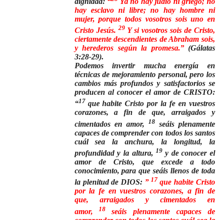
dignidad:
“
Ya no hay judío ni griego; no
hay esclavo ni libre; no hay hombre ni
mujer, porque todos vosotros sois uno en
29
Cristo Jesús.
Y si vosotros sois de Cristo,
ciertamente descendientes de Abraham sois,
y herederos según la promesa.”
(Gálatas
3:28-29).
Podemos invertir mucha energía en
técnicas de mejoramiento personal, pero los
cambios más profundos y satisfactorios se
producen al conocer el amor de CRISTO:
17
“
que habite Cristo por la fe en vuestros
corazones, a fin de que, arraigados y
18
cimentados en amor,
seáis plenamente
capaces de comprender con todos los santos
cuál sea la anchura, la longitud, la
19
profundidad y la altura,
y de conocer el
amor de Cristo, que excede a todo
conocimiento, para que seáis llenos de toda
17
la plenitud de DIOS:
”
que habite Cristo
por la fe en vuestros corazones, a fin de
que, arraigados y cimentados en
18
amor,
seáis plenamente capaces de