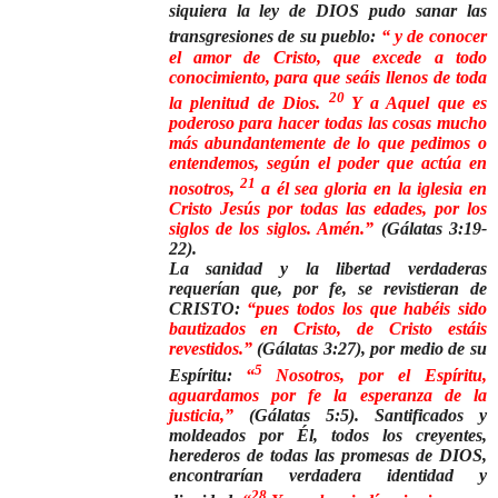
siquiera la ley de DIOS pudo sanar las
transgresiones de su pueblo:
“
y de conocer
el amor de Cristo, que excede a todo
conocimiento, para que seáis llenos de toda
20
la plenitud de Dios.
Y a Aquel que es
poderoso para hacer todas las cosas mucho
más abundantemente de lo que pedimos o
entendemos, según el poder que actúa en
21
nosotros,
a él sea gloria en la iglesia en
Cristo Jesús por todas las edades, por los
siglos de los siglos. Amén.”
(Gálatas 3:19-
22).
La sanidad y la libertad verdaderas
requerían que, por fe, se revistieran de
CRISTO:
“
pues todos los que habéis sido
bautizados en Cristo, de Cristo estáis
revestidos.”
(Gálatas 3:27), por medio de su
5
Espíritu:
“
Nosotros, por el Espíritu,
aguardamos por fe la esperanza de la
justicia,”
(Gálatas 5:5). Santificados y
moldeados por Él, todos los creyentes,
herederos de todas las promesas de DIOS,
encontrarían verdadera identidad y
28