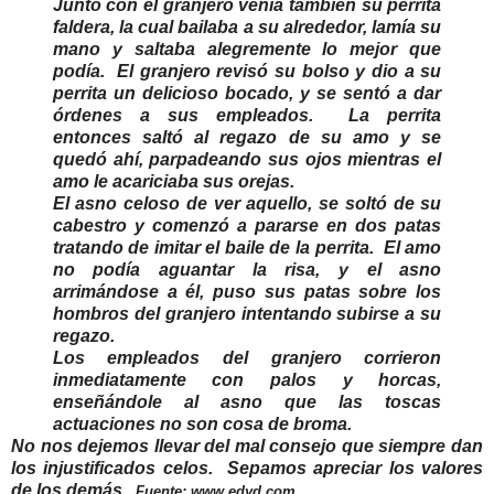
Junto con el granjero venía también su perrita
faldera, la cual bailaba a su alrededor, lamía su
mano y saltaba alegremente lo mejor que
podía. El granjero revisó su bolso y dio a su
perrita un delicioso bocado, y se sentó a dar
órdenes a sus empleados. La perrita
entonces saltó al regazo de su amo y se
quedó ahí, parpadeando sus ojos mientras el
amo le acariciaba sus orejas.
El asno celoso de ver aquello, se soltó de su
cabestro y comenzó a pararse en dos patas
tratando de imitar el baile de la perrita. El amo
no podía aguantar la risa, y el asno
arrimándose a él, puso sus patas sobre los
hombros del granjero intentando subirse a su
regazo.
Los empleados del granjero corrieron
inmediatamente con palos y horcas,
enseñándole al asno que las toscas
actuaciones no son cosa de broma.
No nos dejemos llevar del mal consejo que siempre dan
los injustificados celos. Sepamos apreciar los valores
de los demás.
Fuente: www.edyd.com