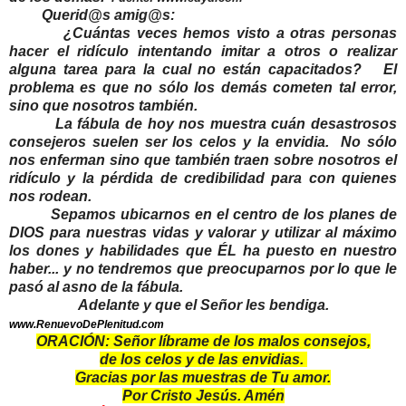
Querid@s amig@s:
¿Cuántas veces hemos visto a otras personas
hacer el ridículo intentando imitar a otros o realizar
alguna tarea para la cual no están capacitados? El
problema es que no sólo los demás cometen tal error,
sino que nosotros también.
La fábula de hoy nos muestra cuán desastrosos
consejeros suelen ser los celos y la envidia. No sólo
nos enferman sino que también traen sobre nosotros el
ridículo y la pérdida de credibilidad para con quienes
nos rodean.
Sepamos ubicarnos en el centro de los planes de
DIOS para nuestras vidas y valorar y utilizar al máximo
los dones y habilidades que ÉL ha puesto en nuestro
haber... y no tendremos que preocuparnos por lo que le
pasó al asno de la fábula.
Adelante y que el Señor les bendiga.
www.RenuevoDePlenitud.com
ORACIÓN: Señor líbrame de los malos consejos,
de los celos y de las envidias.
Gracias por las muestras de Tu amor.
Por Cristo Jesús. Amén