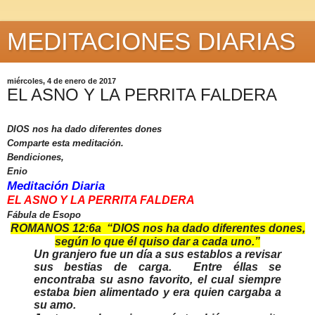
MEDITACIONES DIARIAS
miércoles, 4 de enero de 2017
EL ASNO Y LA PERRITA FALDERA
DIOS nos ha dado diferentes dones
Comparte esta meditación.
Bendiciones,
Enio
Meditación Diaria
EL ASNO Y
LA PERRITA FALDERA
Fábula de Esopo
ROMANOS 12:6a “DIOS nos ha dado diferentes dones,
según lo que él quiso dar a cada uno.”
Un granjero fue un día a sus establos a revisar
sus bestias de carga. Entre éllas se
encontraba su asno favorito, el cual siempre
estaba bien alimentado y era quien cargaba a
su amo.