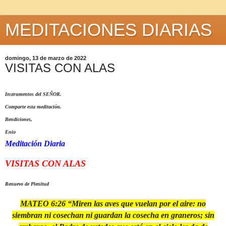
MEDITACIONES DIARIAS
domingo, 13 de marzo de 2022
VISITAS CON ALAS
Instrumentos del SEÑOR.
Comparte esta meditación.
Bendiciones,
Enio
Meditación Diaria
VISITAS CON ALAS
Renuevo de Plenitud
MATEO 6:26 “Miren las aves que vuelan por el aire: no
siembran ni cosechan ni guardan la cosecha en graneros; sin