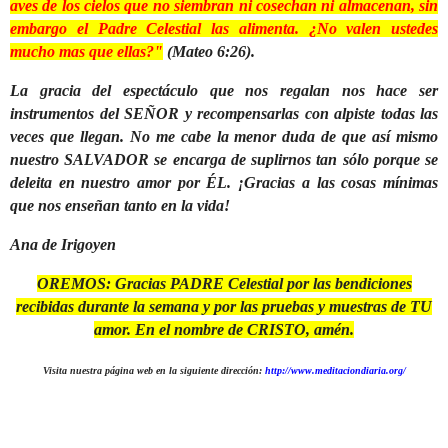
aves de los cielos que no siembran ni cosechan ni almacenan, sin
embargo el Padre Celestial las alimenta. ¿No valen ustedes
mucho mas que ellas?"
(Mateo 6:26).
La gracia del espectáculo que nos regalan nos hace ser
instrumentos del SEÑOR y recompensarlas con alpiste todas las
veces que llegan. No me cabe la menor duda de que así mismo
nuestro SALVADOR se encarga de suplirnos tan sólo porque se
deleita en nuestro amor por ÉL. ¡Gracias a las cosas mínimas
que nos enseñan tanto en la vida!
Ana de Irigoyen
OREMOS: Gracias PADRE Celestial por las bendiciones
recibidas durante la semana y por las pruebas y muestras de TU
amor. En el nombre de CRISTO, amén.
Visita nuestra página web en la siguiente dirección:
http://www.meditaciondiaria.org/