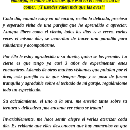
embargo, el Padre de ustedes que está en el cielo les da de
comer. ¡Y ustedes valen más que las aves!”
Cada día, cuando estoy en mi cocina, recibo la delicada, preciosa
y esperada visita de una parejita que he aprendido a apreciar.
Aunque libres como el viento, todos los días -y a veces, varias
veces el mismo día-, se acuerdan de hacer una paradita para
saludarme y acompañarme.
Por éllo le estoy agradecida a su dueño, quien se los permite. Lo
cierto es que tengo ya casi 3 años de experimentar estos
encuentros. Además de otros muchos visitantes que pululan por el
área, esta parejita es la que siempre llega y se posa de forma
tranquila y agradable sobre el techado de mi garaje, regalándome
todo un espectáculo.
Su acicalamiento, el uno a la otra, me enseña tanto sobre su
ternura y delicadeza ¡me encanta ver cómo se tratan!
Invariablemente, me hace sentir alegre el verlas aterrizar cada
día. Es evidente que ellas desconocen que hay momentos en que