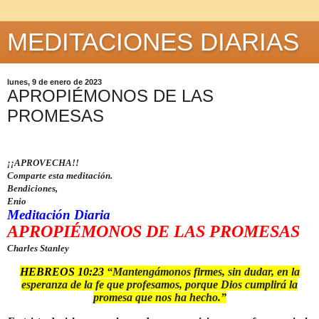
MEDITACIONES DIARIAS
lunes, 9 de enero de 2023
APROPIÉMONOS DE LAS
PROMESAS
¡¡APROVECHA!!
Comparte esta meditación.
Bendiciones,
Enio
Meditación Diaria
APROPIÉMONOS DE LAS PROMESAS
Charles
Stanley
HEBREOS 10:23
“
Mantengámonos firmes, sin dudar, en la
esperanza de la fe que
profesamos, porque Dios cumplirá la
promesa que nos ha hecho.
”