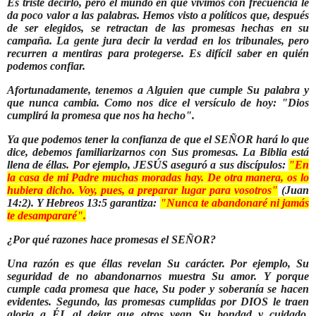
Es triste decirlo, pero el mundo en que vivimos con frecuencia le
da poco valor a las palabras.
Hemos visto a políticos que, después
de ser elegidos, se retractan de las promesas hechas en su
campaña. La gente jura decir la verdad en los tribunales, pero
recurren a mentiras para protegerse. Es difícil saber en quién
podemos confiar.
Afortunadamente, tenemos a Alguien que cumple Su palabra y
que nunca cambia. Como nos dice el versículo de hoy: "
Dios
cumplirá la promesa que nos ha hecho
".
Ya que podemos tener la confianza de que el SEÑOR hará lo que
dice, debemos familiarizarnos con Sus promesas.
La Biblia está
llena de éllas. Por ejemplo, JESÚS aseguró a sus discípulos:
"En
la casa de mi Padre muchas moradas hay. De otra manera, os lo
hubiera dicho. Voy, pues, a preparar lugar para vosotros"
(Juan
14:2). Y Hebreos 13:5 garantiza:
"Nunca te abandonaré ni jamás
te desampararé".
¿Por qué razones hace promesas el SEÑOR?
Una razón es que éllas revelan Su carácter. Por ejemplo, Su
seguridad de no abandonarnos muestra Su amor. Y porque
cumple cada promesa que hace, Su poder y soberanía se hacen
evidentes. Segundo, las promesas cumplidas por DIOS le traen
gloria a ÉL al dejar que otros vean Su bondad y cuidado.