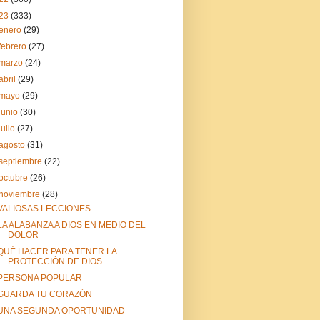
23
(333)
enero
(29)
febrero
(27)
marzo
(24)
abril
(29)
mayo
(29)
junio
(30)
julio
(27)
agosto
(31)
septiembre
(22)
octubre
(26)
noviembre
(28)
VALIOSAS LECCIONES
LA ALABANZA A DIOS EN MEDIO DEL
DOLOR
QUÉ HACER PARA TENER LA
PROTECCIÓN DE DIOS
PERSONA POPULAR
GUARDA TU CORAZÓN
UNA SEGUNDA OPORTUNIDAD