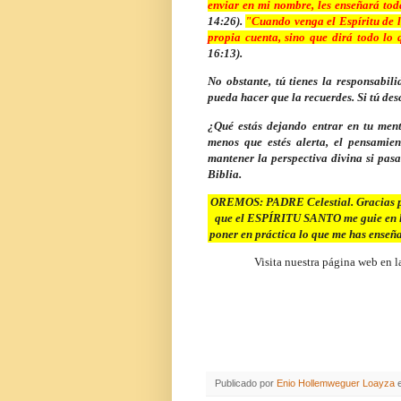
enviar en mi nombre, les enseñará toda
14:26).
"
Cuando venga el Espíritu de l
propia cuenta, sino que dirá todo lo 
16:13).
No obstante, tú tienes la responsabi
pueda hacer que la recuerdes. Si tú des
¿Qué estás dejando entrar en tu ment
menos que estés alerta, el pensamien
mantener la perspectiva divina si pas
Biblia.
OREMOS: PADRE Celestial. Gracias por
que el ESPÍRITU SANTO me guie en la
poner en práctica lo que me has ens
Visita nuestra página web en l
Publicado por
Enio Hollemweguer Loayza