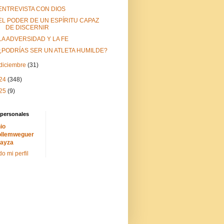
ENTREVISTA CON DIOS
EL PODER DE UN ESPÍRITU CAPAZ
DE DISCERNIR
LA ADVERSIDAD Y LA FE
¿PODRÍAS SER UN ATLETA HUMILDE?
diciembre
(31)
24
(348)
25
(9)
 personales
io
llemweguer
ayza
do mi perfil