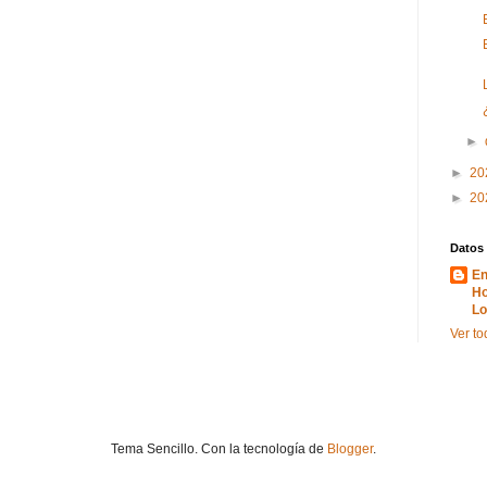
►
►
20
►
20
Datos
En
Ho
Lo
Ver to
Tema Sencillo. Con la tecnología de
Blogger
.