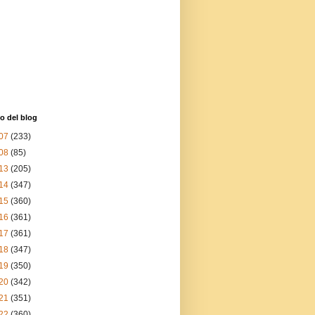
o del blog
07
(233)
08
(85)
13
(205)
14
(347)
15
(360)
16
(361)
17
(361)
18
(347)
19
(350)
20
(342)
21
(351)
22
(360)