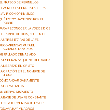
EL FRASCO DE PEPINILLOS
EL ASNO Y LA PERRITA FALDERA
¿VIVIR CON OPTIMISMO?
QUÉ ESTOY HACIENDO POR EL
POBRE
PARA RECONOCER LA VOZ DE DIOS
EL CAMINO DE DIOS, NO EL MÍO
LAS TRES ETAPAS DE LA FE
RECOMPENSAS PARA EL
AGRADECIDO A DIOS
HE FALLADO DEMASIADO
LA ESPERANZA QUE NO DEFRAUDA
LA LIBERTAD EN CRISTO
LA ORACIÓN EN EL NOMBRE DE
JESÚS
CÓMO ANDAR SABIAMENTE
LA HORA EXACTA
UN SIERVO DISPUESTO
LA BASE DE UNA FE CONSTANTE
CON LA TORMENTA A TU FAVOR
TODAVÍA HAY MILAGROS