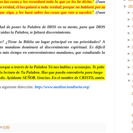
s las cosas y les recordará todo lo que yo les he dicho."
(Juan
▼
20
a verdad, él los guiará a toda verdad; porque no hablará por su
que oiga, y les hará saber las cosas que van a suceder."
(Juan
►
►
►
lidad de poner la Palabra de DIOS en tu mente, para que DIOS
cuidas la Palabra, te faltará discernimiento.
►
►
e? ¿Tiene la Biblia un lugar principal en tus prioridades? A
►
to mundano dominará al discernimiento espiritual. Es difícil
as más tiempo en entretenimientos mundanos, que estudiando la
►
►
que a través de la Palabra Tú nos hablas y aconsejas. Te pido
►
 lectura de Tu Palabra. Has que pueda entenderla para luego
►
eñado. Ayúdame SEÑOR. Gracias. En el nombre de CRISTO, amén.
▼
a siguiente dirección:
http://www.meditaciondiaria.org/
en
0:00