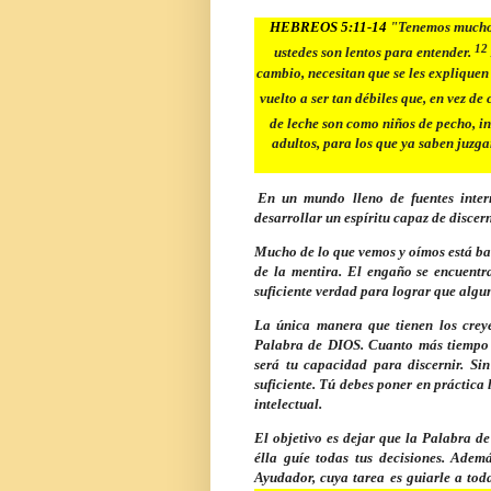
HEBREOS 5:11-14
"
Tenemos mucho q
12
ustedes son lentos para entender.
cambio, necesitan que se les expliquen
vuelto a ser tan débiles que, en vez de
de leche son como niños de pecho, i
adultos, para los que ya saben juzga
En un mundo lleno de fuentes interm
desarrollar un espíritu capaz de discer
Mucho de lo que vemos y oímos está ba
de la mentira. El engaño se encuentra
suficiente verdad para lograr que algun
La única manera que tienen los creye
Palabra de DIOS. Cuanto más tiempo 
será tu capacidad para discernir. Si
suficiente. Tú debes poner en práctica
intelectual.
El objetivo es dejar que la Palabra d
élla guíe todas tus decisiones. Ad
Ayudador, cuya tarea es guiarle a to