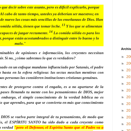
ue decir sobre este asunto, pero es difícil explicarlo, porque
Al cabo de tanto tiempo, ustedes ya deberían ser maestros; en
 de nuevo las cosas más sencillas de las enseñanzas de Dios. Han
13
 comida sólida, tienen que tomar leche.
Y los que se alimentan
14
ncapaces de juzgar rectamente.
La comida sólida es para los
r, porque están acostumbrados a distinguir entre lo bueno y lo
malo."
Archiv
inables de opiniones e información, los creyentes necesitan
►
20
nir. Si no, ¿cómo sabremos lo que es verdadero?
►
20
sado en un enfoque mundano influenciado por Satanás, el padre
►
20
 hasta en la esfera religiosa: las sectas mezclan mentiras con
►
20
as personas las consideren instituciones cristianas genuinas.
►
20
ntes de protegerse contra el engaño, es a no apartarse de la
►
20
pases llenando tu mente con los pensamientos de DIOS, mejor
n embargo, el simple conocimiento de la verdad bíblica no es
►
20
 lo que aprendes, para que se convierta en más que conocimiento
►
20
►
20
e DIOS se vuelva parte integral de tu pensamiento, de modo que
►
20
emás, el ESPÍRITU SANTO ha sido dado a cada creyente como
►
20
da verdad
"
pero el Defensor, el Espíritu Santo que el Padre va a
►
20