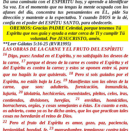
Dá una caminata con el ESPÍRITU hoy, y aprende a identificar
Su voz. En el momento que no tengas la mente ocupada con los
afanes del día, concentra tus pensamientos en ÉL, pide Su
dirección y mantente a la expectativa. Y cuando DIOS te la dé,
confía en el poder del ESPÍTU SANTO, para obedecerle.
OREMOS: Gracias PADRE Celestial, porque tenemos Tú
Espíritu que nos guía y ayuda a estar cerca de Ti y cumplir Tú
voluntad. Por JESUCRISTO, amén.
**Leer Gálatas 5:16-25
(RVR1995)
LAS OBRAS DE LA CARNE Y EL FRUTO DEL ESPÍRITU
16
Digo, pues: Andad en el Espíritu, y no satisfagáis los deseos de
17
la carne,
porque el deseo de la carne es contra el Espíritu y el
del Espíritu es contra la carne; y estos se oponen entre sí, para
18
que no hagáis lo que quisierais.
Pero si sois guiados por el
19
Espíritu, no estáis bajo la Ley.
Manifiestas son las obras de la
carne, que son: adulterio, fornicación, inmundicia,
20
lujuria,
idolatría, hechicerías, enemistades, pleitos, celos, iras,
21
contiendas, divisiones, herejías,
envidias, homicidios,
borracheras, orgías, y cosas semejantes a éstas. En cuanto a esto,
os advierto, como ya os he dicho antes, que los que practican tales
cosas no heredarán el reino de Dios.
22
Pero el fruto del Espíritu es amor, gozo, paz, paciencia,
23
benignidad, bondad, fe,
mansedumbre, templanza; contra tales