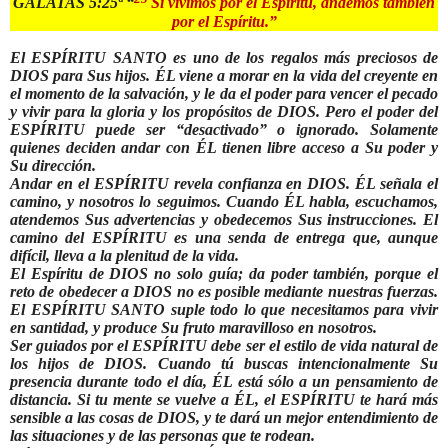
GÁLATAS 5:25ª “
Si vivimos por el Espíritu, andemos también
por el Espíritu.”
El ESPÍRITU SANTO es uno de los regalos más preciosos de
DIOS para Sus hijos. ÉL viene a morar en la vida del creyente en
el momento de la salvación, y le da el poder para vencer el pecado
y vivir para la gloria y los propósitos de DIOS. Pero el poder del
ESPÍRITU puede ser “desactivado” o ignorado. Solamente
quienes deciden andar con ÉL tienen libre acceso a Su poder y
Su dirección.
Andar en el ESPÍRITU revela confianza en DIOS. ÉL señala el
camino, y nosotros lo seguimos. Cuando ÉL habla, escuchamos,
atendemos Sus advertencias y obedecemos Sus instrucciones. El
camino del ESPÍRITU es una senda de entrega que, aunque
difícil, lleva a la plenitud de la vida.
El Espíritu de DIOS no solo guía; da poder también, porque el
reto de obedecer a DIOS no es posible mediante nuestras fuerzas.
El ESPÍRITU SANTO suple todo lo que necesitamos para vivir
en santidad, y produce Su fruto maravilloso en nosotros.
Ser guiados por el ESPÍRITU debe ser el estilo de vida natural de
los hijos de DIOS. Cuando tú buscas intencionalmente Su
presencia durante todo el día, ÉL está sólo a un pensamiento de
distancia. Si tu mente se vuelve a ÉL, el ESPÍRITU te hará más
sensible a las cosas de DIOS, y te dará un mejor entendimiento de
las situaciones y de las personas que te rodean.