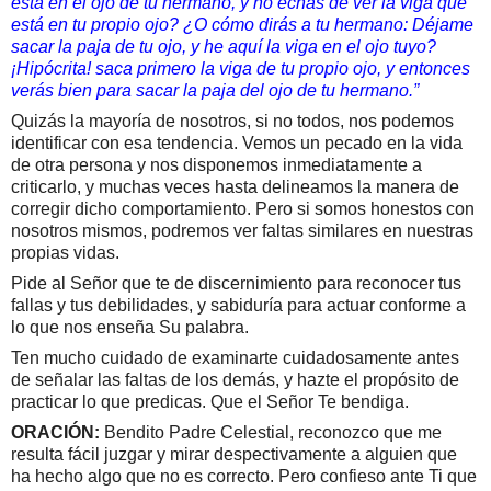
está en el ojo de tu hermano, y no echas de ver la viga que
está en tu propio ojo? ¿O cómo dirás a tu hermano: Déjame
sacar la paja de tu ojo, y he aquí la viga en el ojo tuyo?
¡Hipócrita! saca primero la viga de tu propio ojo, y entonces
verás bien para sacar la paja
del
ojo de tu hermano.”
Quizás la mayoría de nosotros, si no todos, nos podemos
identificar con esa tendencia.
Vemos un pecado en la vida
de otra persona y nos disponemos inmediatamente a
criticarlo, y muchas veces hasta delineamos la manera de
corregir dicho comportamiento. Pero si somos honestos con
nosotros mismos, podremos ver faltas similares en nuestras
propias vidas.
Pide al Señor que te de discernimiento para reconocer tus
fallas y tus debilidades, y sabiduría para actuar conforme a
lo que nos enseña Su palabra.
Ten mucho cuidado de examinarte cuidadosamente antes
de señalar las faltas de los demás, y hazte el propósito de
practicar lo que predicas. Que el Señor Te bendiga.
ORACIÓN:
Bendito Padre Celestial, reconozco que me
resulta fácil juzgar y mirar despectivamente a alguien que
ha hecho algo que no es correcto. Pero confieso ante Ti que