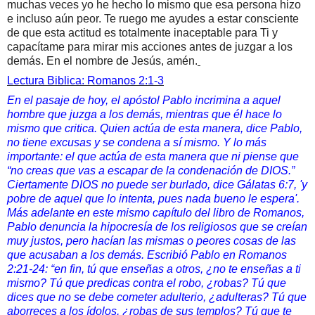
muchas veces yo he hecho lo mismo que esa persona hizo
e incluso aún peor. Te ruego me ayudes a estar consciente
de que esta actitud es totalmente inaceptable para Ti y
capacítame para mirar mis acciones antes de juzgar a los
demás. En el nombre de Jesús, amén.
Lectura Biblica: Ro
manos 2:1-3
En el pasaje de hoy, el apóstol Pablo incrimina a aquel
hombre que juzga a los demás, mientras que él hace lo
mismo que critica. Quien actúa de esta manera, dice Pablo,
no tiene excusas y se condena a sí mismo. Y lo más
importante: el que actúa de esta manera que ni piense que
“
no creas que vas a escapar de la condenación de DIOS
.”
Ciertamente DIOS no puede ser burlado, dice Gálatas 6:7, 'y
pobre de aquel que lo intenta, pues nada bueno le espera'.
Más adelante en este mismo capítulo del libro de Romanos,
Pablo denuncia la hipocresía de los religiosos que se creían
muy justos, pero hacían las mismas o peores cosas de las
que acusaban a los demás. Escribió Pablo en Romanos
2:21-24: “en fin, tú que enseñas a otros, ¿no te enseñas a ti
mismo? Tú que predicas contra el robo, ¿robas? Tú que
dices que no se debe cometer adulterio, ¿adulteras? Tú que
aborreces a los ídolos, ¿robas de sus templos? Tú que te