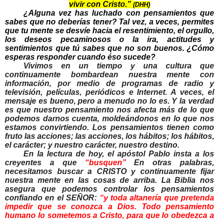
vivir con Cristo.”
(DHH)
¿Alguna vez has luchado con pensamientos que
sabes que no deberías tener? Tal vez, a veces, permites
que tu mente se desvíe hacia el resentimiento, el orgullo,
los deseos pecaminosos o la ira, actitudes y
sentimientos que tú sabes que no son buenos. ¿Cómo
esperas responder cuando éso sucede?
Vivimos en un tiempo y una cultura que
continuamente bombardean nuestra mente con
información, por medio de programas de radio y
televisión, películas, periódicos e Internet. A veces, el
mensaje es bueno, pero a menudo no lo es. Y la verdad
es que nuestro pensamiento nos afecta más de lo que
podemos darnos cuenta, moldeándonos en lo que nos
estamos convirtiendo. Los pensamientos tienen como
fruto las acciones; las acciones, los hábitos; los hábitos,
el carácter; y nuestro carácter, nuestro destino.
En la lectura de hoy, el apóstol Pablo insta a los
creyentes a que
“busquen”
En otras palabras,
necesitamos buscar a CRISTO y continuamente fijar
nuestra mente en las cosas de arriba. La Biblia nos
asegura que podemos controlar los pensamientos
confiando en el SEÑOR:
“
y toda altanería que pretenda
impedir que se conozca a Dios. Todo pensamiento
humano lo sometemos a Cristo, para que lo obedezca a