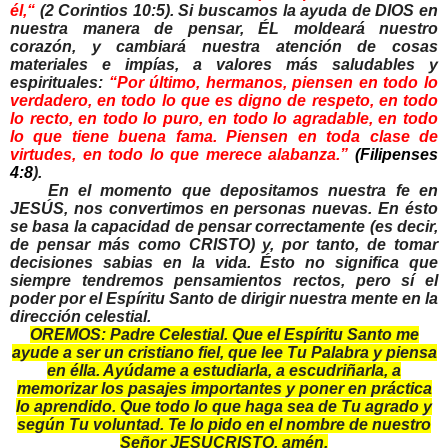
él,
“
(2 Corintios 10:5). Si buscamos la ayuda de DIOS en
nuestra manera de pensar, ÉL moldeará nuestro
corazón, y cambiará nuestra atención de cosas
materiales e impías, a valores más saludables y
espirituales:
“
Por último, hermanos, piensen en todo lo
verdadero, en todo lo que es digno de respeto, en todo
lo recto, en todo lo puro, en todo lo agradable, en todo
lo que tiene buena fama. Piensen en toda clase de
virtudes, en todo lo que merece alabanza.”
(Filipenses
4:8
).
En el momento que depositamos nuestra fe en
JESÚS, nos convertimos en personas nuevas. En ésto
se basa la capacidad de pensar correctamente (es decir,
de pensar más como CRISTO) y, por tanto, de tomar
decisiones sabias en la vida. Ésto no significa que
siempre tendremos pensamientos rectos, pero sí el
poder por el Espíritu Santo de dirigir nuestra mente en la
dirección celestial.
OREMOS: Padre Celestial. Que el Espíritu Santo me
ayude a ser un cristiano fiel, que lee Tu Palabra y piensa
en élla. Ayúdame a estudiarla, a escudriñarla, a
memorizar los pasajes importantes y poner en práctica
lo aprendido. Que todo lo que haga sea de Tu agrado y
según Tu voluntad. Te lo pido en el nombre de nuestro
Señor JESUCRISTO, amén.