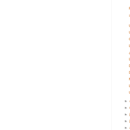
►
►
►
►
►