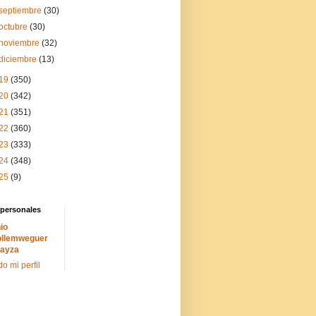
septiembre
(30)
octubre
(30)
noviembre
(32)
diciembre
(13)
19
(350)
20
(342)
21
(351)
22
(360)
23
(333)
24
(348)
25
(9)
 personales
io
llemweguer
ayza
do mi perfil