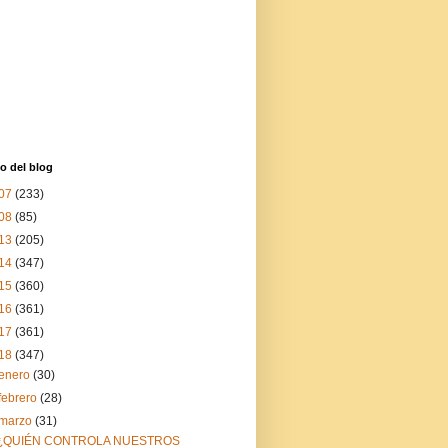
o del blog
07
(233)
08
(85)
13
(205)
14
(347)
15
(360)
16
(361)
17
(361)
18
(347)
enero
(30)
febrero
(28)
marzo
(31)
¿QUIÉN CONTROLA NUESTROS