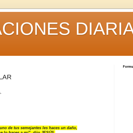
CIONES DIARI
Formul
ULAR
.
 uno de tus semejantes les haces un daño,
e lo haces a mí”, dijo JESÚS.