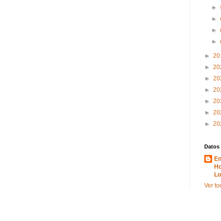
►
►
►
►
►
20
►
20
►
20
►
20
►
20
►
20
►
20
Datos
En
Ho
Lo
Ver to