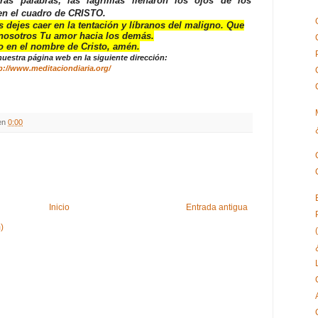
as palabras; las lágrimas llenaron los ojos de los
en el cuadro de CRISTO.
dejes caer en la tentación y líbranos del maligno. Que
 nosotros Tu amor hacia los demás.
o en el nombre de Cristo, amén.
 nuestra página web en la siguiente dirección:
p://www.meditaciondiaria.org/
en
0:00
Inicio
Entrada antigua
)