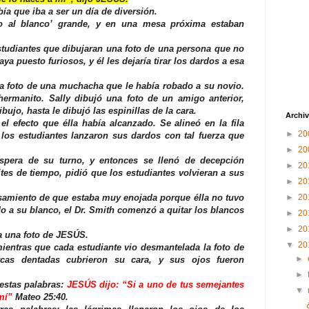
bía que iba a ser un día de diversión.
ro al blanco’ grande, y en una mesa próxima estaban
estudiantes que dibujaran una foto de una persona que no
ya puesto furiosos, y él les dejaría tirar los dardos a esa
a foto de una muchacha que le había robado a su novio.
hermanito. Sally dibujó una foto de un amigo anterior,
ujo, hasta le dibujó las espinillas de la cara.
Archiv
el efecto que élla había alcanzado. Se alineó en la fila
►
20
 los estudiantes lanzaron sus dardos con tal fuerza que
►
20
espera de su turno, y entonces se llenó de decepción
►
20
tes de tiempo, pidió que los estudiantes volvieran a sus
►
20
samiento de que estaba muy enojada porque élla no tuvo
►
20
o a su blanco, el Dr. Smith comenzó a quitar los blancos
►
20
►
20
a una foto de JESÚS.
▼
20
mientras que cada estudiante vio desmantelada la foto de
►
cas dentadas cubrieron su cara, y sus ojos fueron
►
 estas palabras:
JESÚS dijo: “Si a uno de tus semejantes
▼
mí”
Mateo 25:40.