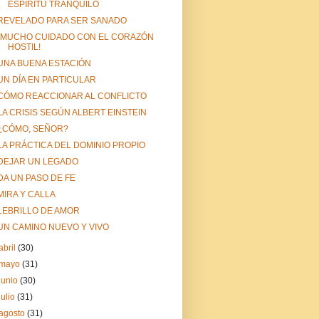
ESPÍRITU TRANQUILO
REVELADO PARA SER SANADO
¡MUCHO CUIDADO CON EL CORAZÓN
HOSTIL!
UNA BUENA ESTACIÓN
UN DÍA EN PARTICULAR
CÓMO REACCIONAR AL CONFLICTO
LA CRISIS SEGÚN ALBERT EINSTEIN
¿CÓMO, SEÑOR?
LA PRÁCTICA DEL DOMINIO PROPIO
DEJAR UN LEGADO
DA UN PASO DE FE
MIRA Y CALLA
LEBRILLO DE AMOR
UN CAMINO NUEVO Y VIVO
abril
(30)
mayo
(31)
junio
(30)
julio
(31)
agosto
(31)