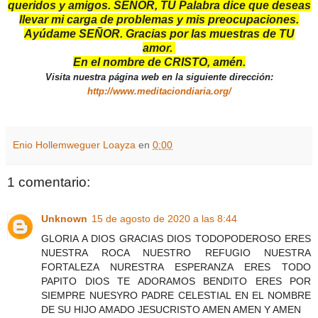
queridos y amigos. SEÑOR, TU Palabra dice que deseas
llevar mi carga de problemas y mis preocupaciones.
Ayúdame SEÑOR. Gracias por las muestras de TU
amor.
En el nombre de CRISTO, amén.
Visita nuestra página web en la siguiente dirección:
http://www.meditaciondiaria.org/
Enio Hollemweguer Loayza
en
0:00
1 comentario:
Unknown
15 de agosto de 2020 a las 8:44
GLORIA A DIOS GRACIAS DIOS TODOPODEROSO ERES
NUESTRA ROCA NUESTRO REFUGIO NUESTRA
FORTALEZA NURESTRA ESPERANZA ERES TODO
PAPITO DIOS TE ADORAMOS BENDITO ERES POR
SIEMPRE NUESYRO PADRE CELESTIAL EN EL NOMBRE
DE SU HIJO AMADO JESUCRISTO AMEN AMEN Y AMEN