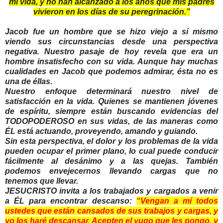
mi vida, y no han alcanzado a los años que mis padres
vivieron en los días de su peregrinación.”
Jacob fue un hombre que se hizo viejo a sí mismo
viendo sus circunstancias desde una perspectiva
negativa. Nuestro pasaje de hoy revela que era un
hombre insatisfecho con su vida. Aunque hay muchas
cualidades en Jacob que podemos admirar, ésta no es
una de éllas.
Nuestro enfoque determinará nuestro nivel de
satisfacción en la vida. Quienes se mantienen jóvenes
de espíritu, siempre están buscando evidencias del
TODOPODEROSO en sus vidas, de las maneras como
ÉL está actuando, proveyendo, amando y guiando.
Sin esta perspectiva, el dolor y los problemas de la vida
pueden ocupar el primer plano, lo cual puede conducir
fácilmente al desánimo y a las quejas. También
podemos envejecernos llevando cargas que no
tenemos que llevar.
JESUCRISTO invita a los trabajados y cargados a venir
a ÉL para encontrar descanso:
“
Vengan a mí todos
ustedes que están cansados de sus trabajos y cargas, y
yo los haré descansar. Acepten el yugo que les pongo, y