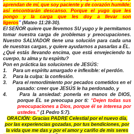
aprendan de mí, que soy paciente y de corazón humilde;
así encontrarán descanso. Porque el yugo que les
pongo y la carga que les doy a llevar son
ligeros
”
(Mateo 11:28-30).
El SEÑOR quiere que llevemos SU yugo y le permitamos
tomar nuestra carga de problemas y preocupaciones.
Nuestro SALVADOR tiene una solución para cada una
de nuestras cargas, y quiere ayudarnos a pasarlas a ÉL.
¿Qué estás llevando encima, que está envejeciendo tu
cuerpo, tu alma y tu espíritu?
Pon en práctica las soluciones de JESÚS:
1.
Para un espíritu amargado e inflexible: el perdón.
2.
Para la culpa: la confesión.
3.
P
ara el remordimiento por pecados cometidos en el
pasado: creer que JESÚS le ha perdonado, y
4.
Para la ansiedad: ponerla en manos de DIOS,
porque ÉL se preocupa por ti:
“
Dejen todas sus
preocupaciones a Dios, porque él se interesa por
ustedes
.”
(1 Pedro 5:7
).
ORACIÓN: Gracias PADRE Celestial por el nuevo día,
por las experiencias gozadas, por tus bendiciones, por
la vida que me das y por el amor y cariño de mis seres