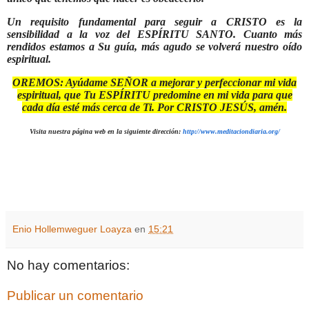
Un requisito fundamental para seguir a CRISTO es la
sensibilidad a la voz del ESPÍRITU SANTO. Cuanto más
rendidos estamos a Su guía, más agudo se volverá nuestro oído
espiritual.
OREMOS: Ayúdame SEÑOR a mejorar y perfeccionar mi vida
espiritual, que Tu ESPÍRITU predomine en mi vida para que
cada día esté más cerca de Ti. Por CRISTO JESÚS, amén.
Visita nuestra página web en la siguiente dirección:
http://www.meditaciondiaria.org/
Enio Hollemweguer Loayza
en
15:21
No hay comentarios:
Publicar un comentario