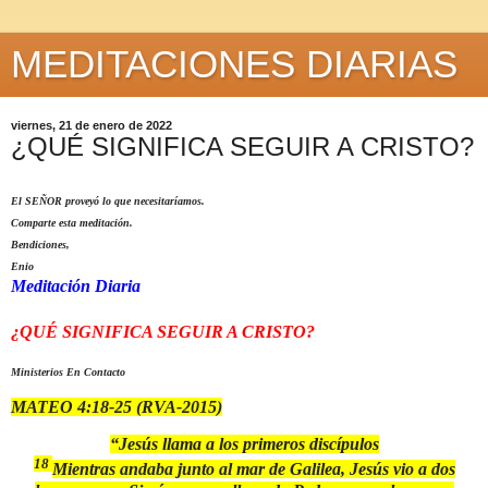
MEDITACIONES DIARIAS
viernes, 21 de enero de 2022
¿QUÉ SIGNIFICA SEGUIR A CRISTO?
El SEÑOR proveyó lo que necesitaríamos.
Comparte esta meditación.
Bendiciones,
Enio
Meditación Diaria
¿QUÉ SIGNIFICA SEGUIR A CRISTO?
Ministerios En Contacto
MATEO 4:18-25
(RVA-2015)
“Jesús llama a los primeros discípulos
18
Mientras andaba junto al mar de Galilea, Jesús vio a dos