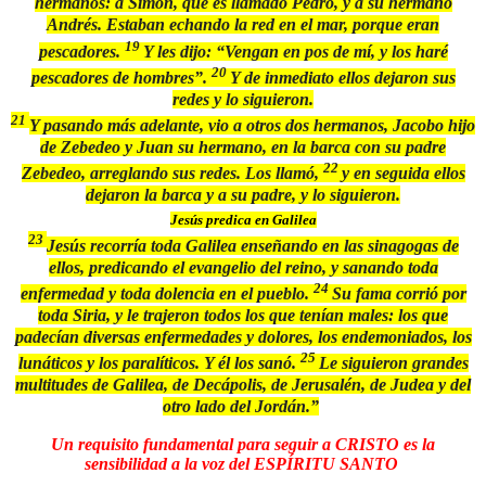
hermanos: a Simón, que es llamado Pedro, y a su hermano
Andrés. Estaban echando la red en el mar, porque eran
19
pescadores.
Y les dijo: “Vengan en pos de mí, y los haré
20
pescadores de hombres”.
Y de inmediato ellos dejaron sus
redes y lo siguieron.
21
Y pasando más adelante, vio a otros dos hermanos, Jacobo hijo
de Zebedeo y Juan su hermano, en la barca con su padre
22
Zebedeo, arreglando sus redes. Los llamó,
y en seguida ellos
dejaron la barca y a su padre, y lo siguieron.
Jesús predica en Galilea
23
Jesús recorría toda Galilea enseñando en las sinagogas de
ellos, predicando el evangelio del reino, y sanando toda
24
enfermedad y toda dolencia en el pueblo.
Su fama corrió por
toda Siria, y le trajeron todos los que tenían males: los que
padecían diversas enfermedades y dolores, los endemoniados, los
25
lunáticos y los paralíticos. Y él los sanó.
Le siguieron grandes
multitudes de Galilea, de Decápolis, de Jerusalén, de Judea y del
otro lado del Jordán.”
Un requisito fundamental para seguir a CRISTO es la
sensibilidad a la voz del ESPÍRITU SANTO