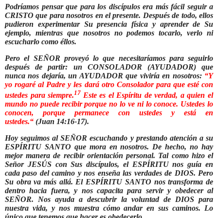
Podríamos pensar que para los discípulos era más fácil seguir a
CRISTO que para nosotros en el presente. Después de todo, ellos
pudieron experimentar Su presencia física y aprender de Su
ejemplo, mientras que nosotros no podemos tocarlo, verlo ni
escucharlo como éllos.
Pero el SEÑOR proveyó lo que necesitaríamos para seguirlo
después de partir: un CONSOLADOR (AYUDADOR) que
nunca nos dejaría, un AYUDADOR que viviría en nosotros:
“
Y
yo rogaré al Padre y les dará otro Consolador para que esté con
17
ustedes para siempre.
Este es el Espíritu de verdad, a quien el
mundo no puede recibir porque no lo ve ni lo conoce. Ustedes lo
conocen, porque permanece con ustedes y está en
ustedes.“
(Juan 14:16-17).
Hoy seguimos al SEÑOR escuchando y prestando atención a su
ESPÍRITU SANTO que mora en nosotros. De hecho, no hay
mejor manera de recibir orientación personal. Tal como hizo el
Señor JESÚS con Sus discípulos, el ESPÍRITU nos guía en
cada paso del camino y nos enseña las verdades de DIOS. Pero
Su obra va más allá. El ESPÍRITU SANTO nos transforma de
dentro hacia fuera, y nos capacita para servir y obedecer al
SEÑOR. Nos ayuda a descubrir la voluntad de DIOS para
nuestra vida, y nos muestra cómo andar en sus caminos. Lo
único que tenemos que hacer es obedecerlo.