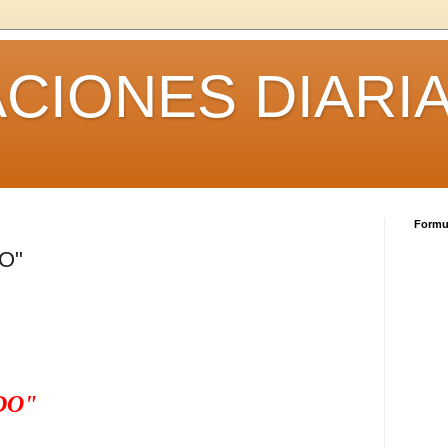
CIONES DIARI
Formul
O"
DO"