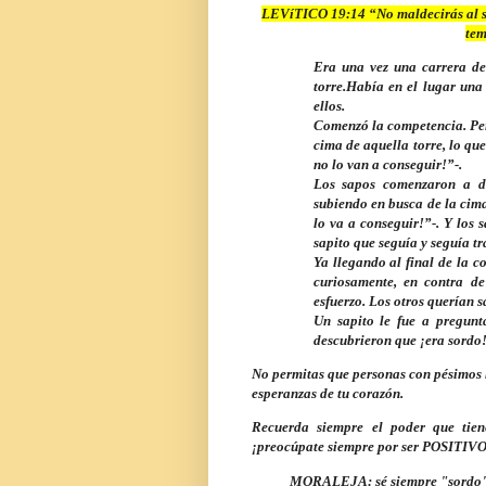
LEVíTICO 19:14 “No maldecirás al sor
tem
Era una vez una carrera de 
torre.Había en el lugar una
ellos.
Comenzó la competencia. Per
cima de aquella torre, lo qu
no lo van a conseguir!”-.
Los sapos comenzaron a de
subiendo en busca de la cim
lo va a conseguir!”-. Y los 
sapito que seguía y seguía t
Ya llegando al final de la c
curiosamente, en contra de
esfuerzo. Los otros querían 
Un sapito le fue a pregunt
descubrieron que ¡era sordo
No permitas que personas con pésimos h
esperanzas de tu corazón.
Recuerda siempre el poder que tien
¡preocúpate siempre por ser POSITIVO
MORALEJA: sé siempre "sordo" cu