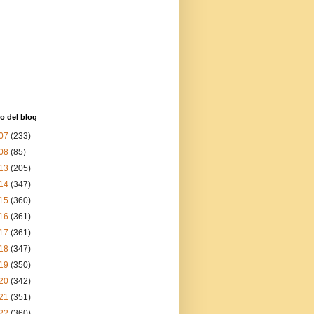
o del blog
07
(233)
08
(85)
13
(205)
14
(347)
15
(360)
16
(361)
17
(361)
18
(347)
19
(350)
20
(342)
21
(351)
22
(360)