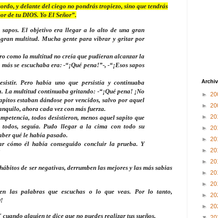
do, y delante del ciego no pondrás tropiezo, sino que tendrás
or de tu DIOS. Yo El Señor”.
sapos. El objetivo era llegar a lo alto de una gran
 gran multitud. Mucha gente para vibrar y gritar por
o como la multitud no creía que pudieran alcanzar la
e más se escuchaba era: -“¡Qué pena!”-, -“¡Esos sapos
Archiv
sistir. Pero había uno que persistía y continuaba
a. La multitud continuaba gritando: -“¡Qué pena! ¡No
►
20
sapitos estaban dándose por vencidos, salvo por aquel
►
20
ranquilo, ahora cada vez con más fuerza.
►
20
ompetencia, todos desistieron, menos aquel sapito que
 todos, seguía. Pudo llegar a la cima con todo su
►
20
saber qué le había pasado.
►
20
ar cómo él había conseguido concluir la prueba. Y
►
20
!
►
20
ábitos de ser negativas, derrumben las mejores y las más sabias
►
20
►
20
en las palabras que escuchas o lo que veas. Por lo tanto,
►
20
!
►
20
ando alguien te dice que no puedes realizar tus sueños.
▼
20