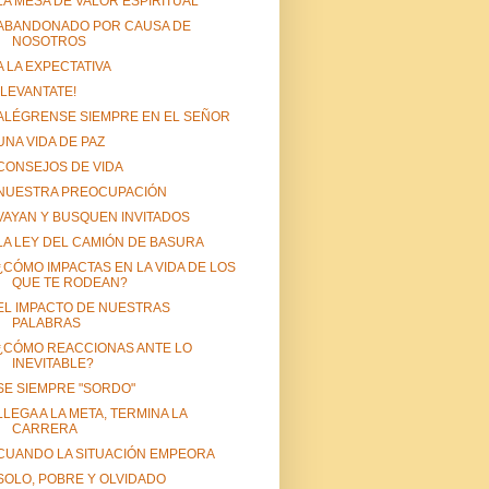
LA MESA DE VALOR ESPIRITUAL
ABANDONADO POR CAUSA DE
NOSOTROS
A LA EXPECTATIVA
¡LEVANTATE!
ALÉGRENSE SIEMPRE EN EL SEÑOR
UNA VIDA DE PAZ
CONSEJOS DE VIDA
NUESTRA PREOCUPACIÓN
VAYAN Y BUSQUEN INVITADOS
LA LEY DEL CAMIÓN DE BASURA
¿CÓMO IMPACTAS EN LA VIDA DE LOS
QUE TE RODEAN?
EL IMPACTO DE NUESTRAS
PALABRAS
¿CÓMO REACCIONAS ANTE LO
INEVITABLE?
SE SIEMPRE "SORDO"
LLEGA A LA META, TERMINA LA
CARRERA
CUANDO LA SITUACIÓN EMPEORA
SOLO, POBRE Y OLVIDADO