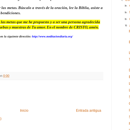
►
as metas. Búscalo a través de la oración, lee la Biblia, asiste a
►
 bendiciones.
►
 metas que me he propuesto y a ser una persona agradecida
▼
ruebas y muestras de Tu amor. En el nombre de CRISTO, amén.
en la siguiente dirección:
http://www.meditaciondiaria.org/
en
0:00
Inicio
Entrada antigua
)