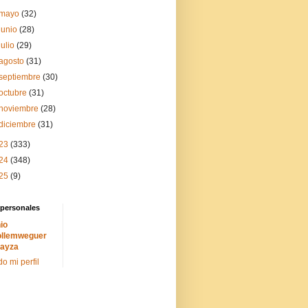
mayo
(32)
junio
(28)
julio
(29)
agosto
(31)
septiembre
(30)
octubre
(31)
noviembre
(28)
diciembre
(31)
23
(333)
24
(348)
25
(9)
 personales
io
llemweguer
ayza
do mi perfil