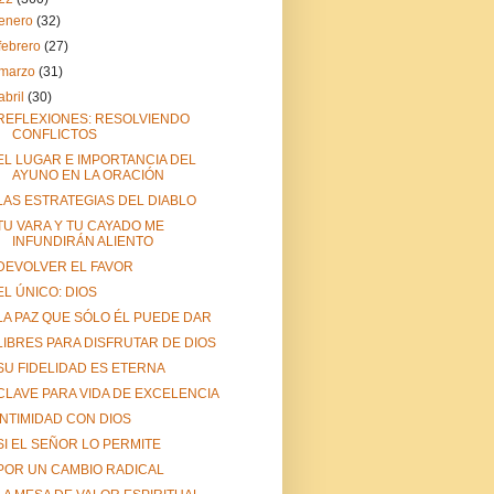
enero
(32)
febrero
(27)
marzo
(31)
abril
(30)
REFLEXIONES: RESOLVIENDO
CONFLICTOS
EL LUGAR E IMPORTANCIA DEL
AYUNO EN LA ORACIÓN
LAS ESTRATEGIAS DEL DIABLO
TU VARA Y TU CAYADO ME
INFUNDIRÁN ALIENTO
DEVOLVER EL FAVOR
EL ÚNICO: DIOS
LA PAZ QUE SÓLO ÉL PUEDE DAR
LIBRES PARA DISFRUTAR DE DIOS
SU FIDELIDAD ES ETERNA
CLAVE PARA VIDA DE EXCELENCIA
INTIMIDAD CON DIOS
SI EL SEÑOR LO PERMITE
POR UN CAMBIO RADICAL