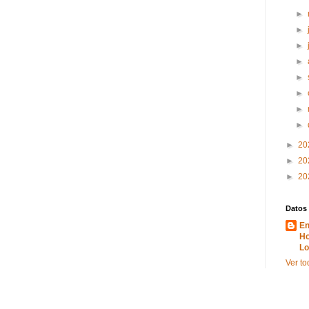
►
►
►
►
►
►
►
►
►
20
►
20
►
20
Datos
En
Ho
Lo
Ver to