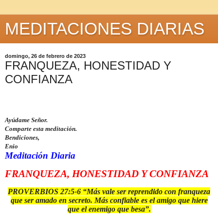
MEDITACIONES DIARIAS
domingo, 26 de febrero de 2023
FRANQUEZA, HONESTIDAD Y
CONFIANZA
Ayúdame Señor.
Comparte esta meditación.
Bendiciones,
Enio
Meditación Diaria
FRANQUEZA, HONESTIDAD Y CONFIANZA
PROVERBIOS 27:5-6 “Más vale ser reprendido con franqueza
que ser amado en secreto. Más confiable es el amigo que hiere
que el enemigo que besa”.