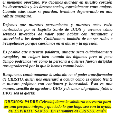
el momento oportuno. No debemos guardar en nuestro corazón
los desacuerdos y las desavenencias, especialmente entre amigos.
Cuando estas cosas se guardan, terminan degenerando en una
raíz de amargura.
Dejemos que nuestros pensamientos y nuestros actos estén
controlados por el Espíritu Santo de DIOS y veremos cómo
seremos investidos de valor para hablar con franqueza y
sinceridad a los demás. Cuidémonos también de no ser rudos e
irrespetuosos porque caeríamos en el abuso y la agresión.
Es posible que nuestras palabras, aunque sean cuidadosamente
escogidas, no caigan bien cuando las digamos pero al poco
tiempo podremos ver cómo
la persona a quienes fueron dirigidas
nos agradecerá por lo que le hemos comunicado.
Busquemos continuamente la solución en el poder transformador
de CRISTO, quien nos enseñará a actuar como es debido frente
a nuestro prójimo: con confianza y honestidad. Ésta es una
manera sencilla de agradar a DIOS y de amar al prójimo.
¡Sólo a
DIOS sea la gloria!
OREMOS: PADRE Celestial, dáme la sabiduría necesaria para
ser una persona íntegra y que todo lo que haga sea con la ayuda
del ESPÍRITU SANTO. En el nombre de CRISTO, amén.