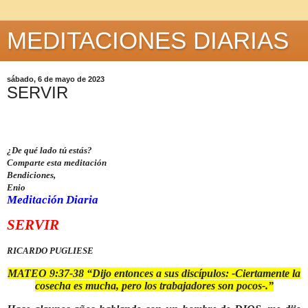
MEDITACIONES DIARIAS
sábado, 6 de mayo de 2023
SERVIR
¿De qué lado tú estás?
Comparte esta meditación
Bendiciones,
Enio
Meditación Diaria
SERVIR
RICARDO PUGLIESE
MATEO 9:37-38 “
Dijo entonces a sus discípulos: -Ciertamente la
cosecha es mucha, pero los trabajadores son pocos-.”