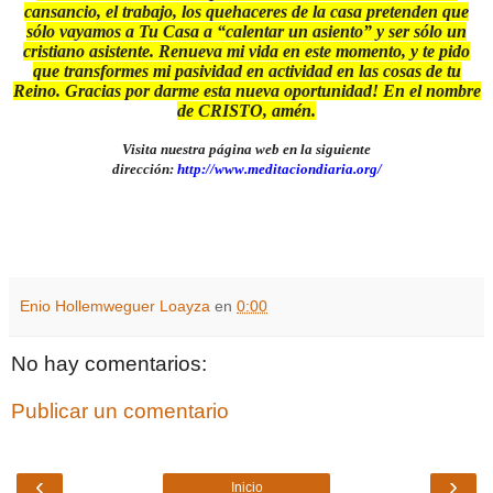
cansancio, el trabajo, los quehaceres de la casa pretenden que
sólo vayamos a Tu Casa a “calentar un asiento” y ser sólo un
cristiano asistente. Renueva mi vida en este momento, y te pido
que transformes mi pasividad en actividad en las cosas de tu
Reino. Gracias por darme esta nueva oportunidad! En el nombre
de CRISTO, amén.
Visita nuestra página web en la siguiente
dirección:
http://www.meditaciondiaria.org/
Enio Hollemweguer Loayza
en
0:00
No hay comentarios:
Publicar un comentario
‹
›
Inicio