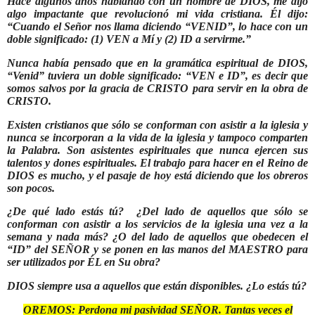
Hace algunos años hablando con un hombre de DIOS, me dijo
algo impactante que revolucionó mi vida cristiana. Él dijo:
“Cuando el Señor nos llama diciendo “VENID”, lo hace con un
doble significado: (1) VEN a Mí y (2) ID a servirme.”
Nunca había pensado que en la gramática espiritual de DIOS,
“Venid” tuviera un doble significado: “VEN e ID”, es decir que
somos salvos por la gracia de CRISTO para servir en la obra de
CRISTO.
Existen cristianos que sólo se conforman con asistir a la iglesia y
nunca se incorporan a la vida de la iglesia y tampoco comparten
la Palabra. Son asistentes espirituales que nunca ejercen sus
talentos y dones espirituales. El trabajo para hacer en el Reino de
DIOS es mucho, y el pasaje de hoy está diciendo que los obreros
son pocos.
¿De qué lado estás tú? ¿Del lado de aquellos que sólo se
conforman con asistir a los servicios de la iglesia una vez a la
semana y nada más? ¿O del lado de aquellos que obedecen el
“ID” del SEÑOR y se ponen en las manos del MAESTRO para
ser utilizados por ÉL en Su obra?
DIOS siempre usa a aquellos que están disponibles. ¿Lo estás tú?
OREMOS: Perdona mi pasividad SEÑOR. Tantas veces el