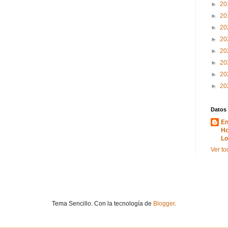
►
20
►
20
►
20
►
20
►
20
►
20
►
20
►
20
Datos
En
Ho
Lo
Ver to
Tema Sencillo. Con la tecnología de
Blogger
.