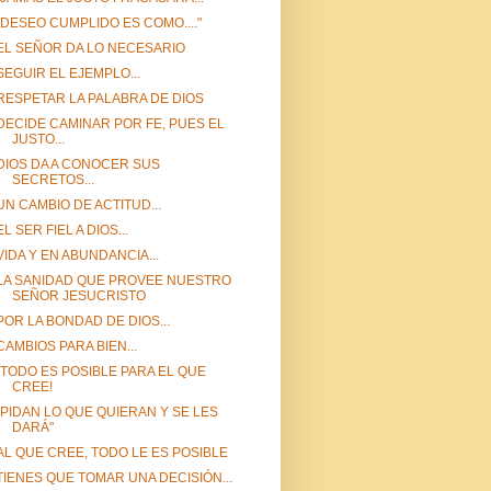
"DESEO CUMPLIDO ES COMO...."
EL SEÑOR DA LO NECESARIO
SEGUIR EL EJEMPLO...
RESPETAR LA PALABRA DE DIOS
DECIDE CAMINAR POR FE, PUES EL
JUSTO...
DIOS DA A CONOCER SUS
SECRETOS...
UN CAMBIO DE ACTITUD...
EL SER FIEL A DIOS...
VIDA Y EN ABUNDANCIA...
LA SANIDAD QUE PROVEE NUESTRO
SEÑOR JESUCRISTO
POR LA BONDAD DE DIOS...
CAMBIOS PARA BIEN...
¡TODO ES POSIBLE PARA EL QUE
CREE!
"PIDAN LO QUE QUIERAN Y SE LES
DARÁ"
AL QUE CREE, TODO LE ES POSIBLE
TIENES QUE TOMAR UNA DECISIÓN...