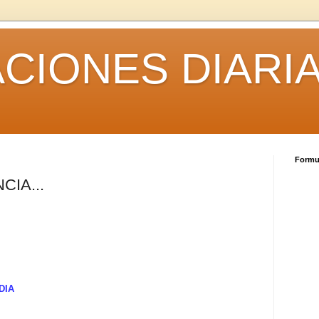
CIONES DIARI
Formul
CIA...
DIA