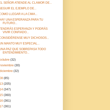
EL SEÑOR ATIENDE AL CLAMOR DE...
SEGUIR EL EJEMPLO DE...
COMO LLEGAR A LA CIMA...
HAY UNA ESPERANZA PARA TU
FUTURO...
TENDRÁS ESPERANZA Y PODRÁS
VIVIR CONFIADO...
CONSIDÉRENSE MUY DICHOSOS...
UN MANTO MUY ESPECIAL...
UNA PAZ QUE SOBREPASA TODO
ENTENDIMIENTO...
octubre
(32)
noviembre
(30)
diciembre
(32)
08
(85)
13
(205)
14
(347)
15
(360)
16
(361)
17
(361)