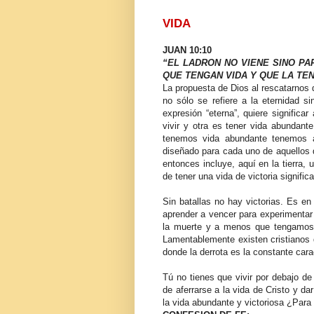
VIDA
JUAN 10:10
“EL LADRON NO VIENE SINO PA
QUE TENGAN VIDA Y QUE LA TE
La propuesta de Dios al rescatarnos d
no sólo se refiere a la eternidad s
expresión “eterna”, quiere signific
vivir y otra es tener vida abundant
tenemos vida abundante tenemos al
diseñado para cada uno de aquellos q
entonces incluye, aquí en la tierra,
de tener una vida de victoria signifi
Sin batallas no hay victorias. Es en
aprender a vencer para experimentar 
la muerte y a menos que tengamos a
Lamentablemente existen cristianos 
donde la derrota es la constante cara
Tú no tienes que vivir por debajo de
de aferrarse a la vida de Cristo y da
la vida abundante y victoriosa ¿Para