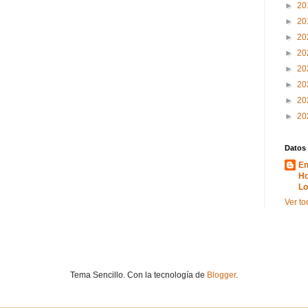
►
20
►
20
►
20
►
20
►
20
►
20
►
20
►
20
Datos
En
Ho
Lo
Ver to
Tema Sencillo. Con la tecnología de
Blogger
.