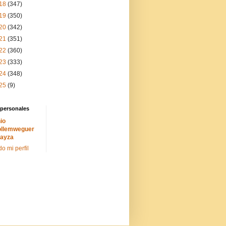
18
(347)
19
(350)
20
(342)
21
(351)
22
(360)
23
(333)
24
(348)
25
(9)
 personales
io
llemweguer
ayza
do mi perfil