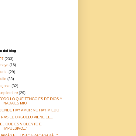
o del blog
07
(233)
mayo
(16)
junio
(29)
julio
(33)
agosto
(32)
septiembre
(29)
TODO LO QUE TENGO ES DE DIOS Y
NADA ES MIO
DONDE HAY AMOR NO HAY MIEDO
TRAS EL ORGULLO VIENE EL...
"EL QUE ES VIOLENTO E
IMPULSIVO..."
"JAMÁS EL JUSTO FRACASARÁ..."