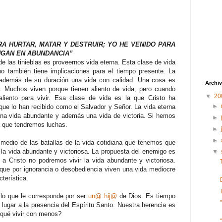
RA HURTAR, MATAR Y DESTRUIR; YO HE VENIDO PARA
NGAN EN ABUNDANCIA”
e las tinieblas es proveernos vida eterna. Esta clase de vida
ino también tiene implicaciones para el tiempo presente. La
ar además de su duración una vida con calidad. Una cosa es
Archiv
e. Muchos viven porque tienen aliento de vida, pero cuando
▼
20
iento para vivir. Esa clase de vida es la que Cristo ha
►
ue lo han recibido como el Salvador y Señor. La vida eterna
 una vida abundante y además una vida de victoria. Si hemos
►
ca que tendremos luchas.
►
►
 medio de las batallas de la vida cotidiana que tenemos que
la vida abundante y victoriosa. La propuesta del enemigo es
▼
 Cristo no podremos vivir la vida abundante y victoriosa.
que por ignorancia o desobediencia viven una vida mediocre
cterística.
 lo que le corresponde por ser
un@
hij@
de Dios. Es tiempo
r lugar a la presencia del Espíritu Santo. Nuestra herencia es
 qué vivir con menos?