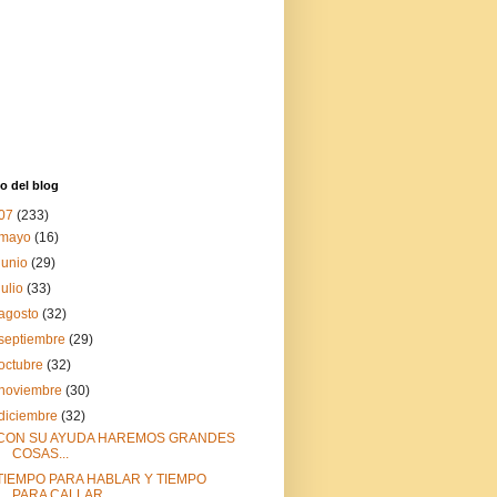
o del blog
07
(233)
mayo
(16)
junio
(29)
julio
(33)
agosto
(32)
septiembre
(29)
octubre
(32)
noviembre
(30)
diciembre
(32)
CON SU AYUDA HAREMOS GRANDES
COSAS...
TIEMPO PARA HABLAR Y TIEMPO
PARA CALLAR