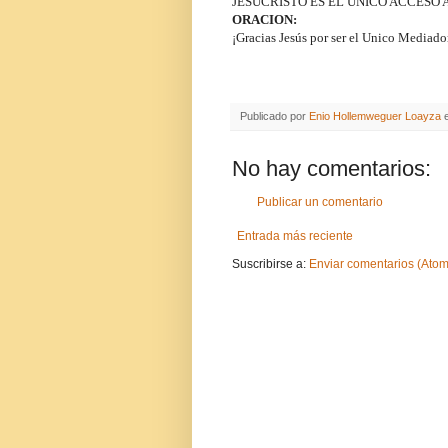
J
ESUCRISTO ES EL UNICO ACCESO A
ORACION:
¡Gracias Jesús por ser el Unico Mediad
Publicado por
Enio Hollemweguer Loayza
No hay comentarios:
Publicar un comentario
Entrada más reciente
Suscribirse a:
Enviar comentarios (Atom