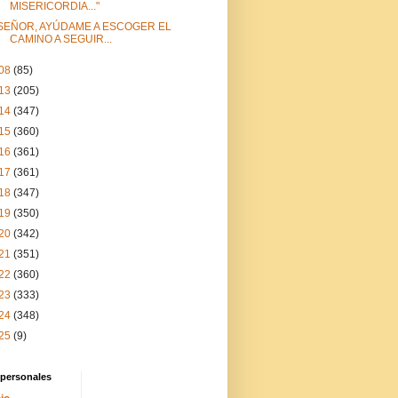
MISERICORDIA..."
SEÑOR, AYÚDAME A ESCOGER EL
CAMINO A SEGUIR...
08
(85)
13
(205)
14
(347)
15
(360)
16
(361)
17
(361)
18
(347)
19
(350)
20
(342)
21
(351)
22
(360)
23
(333)
24
(348)
25
(9)
 personales