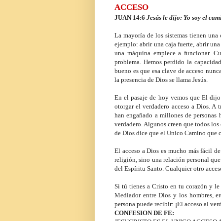
ACCESO
JUAN 14:6
Jesús le dijo: Yo soy el cam
La mayoría de los sistemas tienen una c
ejemplo: abrir una caja fuerte, abrir un
una máquina empiece a funcionar. Cu
problema. Hemos perdido la capacidad 
bueno es que esa clave de acceso nunca 
la presencia de Dios se llama Jesús.
En el pasaje de hoy vemos que El dijo 
otorgar el verdadero acceso a Dios. A t
han engañado a millones de personas h
verdadero. Algunos creen que todos los 
de Dios dice que el Unico Camino que c
El acceso a Dios es mucho más fácil de 
religión, sino una relación personal qu
del Espíritu Santo. Cualquier otro acces
Si tú tienes a Cristo en tu corazón y l
Mediador entre Dios y los hombres, e
persona puede recibir: ¡El acceso al ver
CONFESION DE FE: