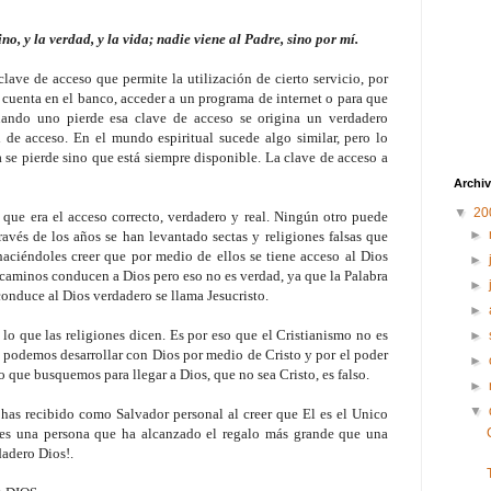
ino, y la verdad, y la vida; nadie viene al Padre, sino por mí.
lave de acceso que permite la utilización de cierto servicio, por
a cuenta en el banco, acceder a un programa de internet o para que
ando uno pierde esa clave de acceso se origina un verdadero
de acceso. En el mundo espiritual sucede algo similar, pero lo
se pierde sino que está siempre disponible. La clave de acceso a
Archiv
▼
20
que era el acceso correcto, verdadero y real. Ningún otro puede
►
ravés de los años se han levantado sectas y religiones falsas que
aciéndoles creer que por medio de ellos se tiene acceso al Dios
►
caminos conducen a Dios pero eso no es verdad, ya que la Palabra
►
onduce al Dios verdadero se llama Jesucristo.
►
lo que las religiones dicen. Es por eso que el Cristianismo no es
►
e podemos desarrollar con Dios por medio de Cristo y por el poder
►
o que busquemos para llegar a Dios, que no sea Cristo, es falso.
►
▼
e has recibido como Salvador personal al creer que El es el Unico
res una persona que ha alcanzado el regalo más grande que una
dadero Dios!.