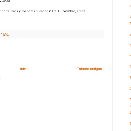
 DIOS
or entre Dios y los seres humanos! En Tu Nombre, amén.
en
6:26
Inicio
Entrada antigua
)