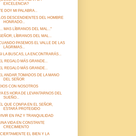
EXCELENCIA?
TE DOY MI PALABRA...
LOS DESCENDIENTES DEL HOMBRE
HONRADO...
"... MAS LÍBRANOS DEL MAL..."
SEÑOR, LÍBRANOS DEL MAL...
CUANDO PASEMOS EL VALLE DE LAS
LÁGRIMAS...
SI LA BUSCAS, LA ENCONTRARÁS...
EL REGALO MÁS GRANDE...
EL REGALO MÁS GRANDE...
EL ANDAR TOMADOS DE LA MANO
DEL SEÑOR
DIOS CON NOSOTROS
YA ES HORA DE LEVANTARNOS DEL
SUEÑO...
EL QUE CONFIA EN EL SEÑOR,
ESTARÁ PROTEGIDO
VIVIR EN PAZ Y TRANQUILIDAD
UNA VIDA EN CONSTANTE
CRECIMIENTO
"CIERTAMENTE EL BIEN Y LA