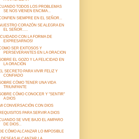
CUANDO TODOS LOS PROBLEMAS
SE NOS VIENEN ENCIMA...
CONFIEN SIEMPRE EN EL SEÑOR...
NUESTRO CORAZÓN SE ALEGRA EN
EL SEÑOR......
¡CUIDADO CON LA FORMA DE
EXPRESARNOS!
COMO SER EXITOSOS Y
PERSEVERANTES EN LA ORACION
SOBRE EL GOZO Y LA FELICIDAD EN
LA ORACIÓN
EL SECRETO PARA VIVIR FELIZ Y
CONFIADO
SOBRE CÓMO TENER UNA VIDA
TRIUNFANTE
SOBRE CÓMO CONOCER Y "SENTIR"
A DIOS
MI CONVERSACIÓN CON DIOS
REQUISITOS PARA SERVIR A DIOS
CUANDO SE VIVE BAJO EL AMPARO
DE DIOS...
DE CÓMO ALCANZAR LO IMPOSIBLE
¿DESEAS ALCANZAR LA