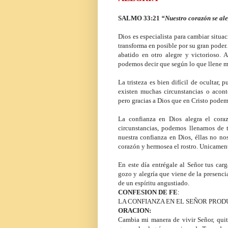
SALMO 33:21
“Nuestro corazón se al
Dios es especialista para cambiar situac
transforma en posible por su gran poder.
abatido en otro alegre y victorioso.
podemos decir que según lo que llene mi
La tristeza es bien difícil de ocultar, 
existen muchas circunstancias o aconte
pero gracias a Dios que en Cristo podem
La confianza en Dios alegra el cora
circunstancias, podemos llenarnos de 
nuestra confianza en Dios, éllas no nos
corazón y hermosea el rostro. Unicament
En este día entrégale al Señor tus carg
gozo y alegría que viene de la presenci
de un espíritu angustiado.
CONFESION DE FE
:
LA CONFIANZA EN EL SEÑOR PROD
ORACION:
Cambia mi manera de vivir Señor, quita