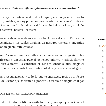
egra en el Señor; confiamos plenamente en su santo nombre."
iones y circunstancias difíciles. Lo que parece imposible, Dios lo
 El, también, es muy poderoso para transformar un corazón triste y
 Así como de la abundancia del corazón habla la boca, también
 corazón “hablará” el rostro.
pues ella siempre se denota en las facciones del rostro. En la vida
Archiv
cimientos, los cuales originan en nosotros tristeza y angustias
▼
20
os alegrar nuestro corazón.
►
zón. Cuando nuestra confianza la ponemos en la gente o las
►
tristezas y angustias pero si ponemos primero y principalmente
►
 van a afectar. La confianza en Dios es sanadora, pues alegra el
►
e en la presencia de Dios existe verdadera y permanente alegría.
►
as, preocupaciones y todo lo que te entristece; recibe por fe ese
►
a del Señor, que ha venido a ponerte un manto de alegría en lugar
►
▼
UCE EN MI, UN CORAZON ALEGRE
 de mi todo espíritu angustiado, triste, para que pueda tener el