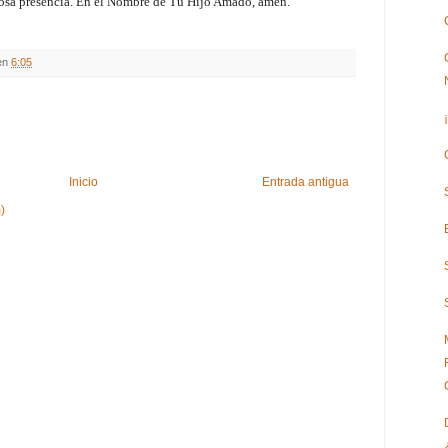
rosa presencia. En el Nombre de Tu Hijo Amado, amén.
en
6:05
Inicio
Entrada antigua
)