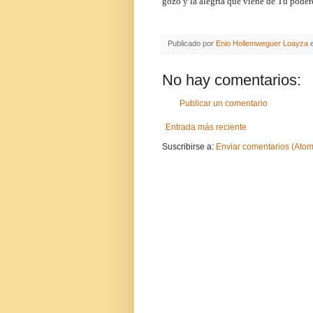
gozo y la alegría que viene de Tu pode
Publicado por
Enio Hollemweguer Loayza
No hay comentarios:
Publicar un comentario
Entrada más reciente
Suscribirse a:
Enviar comentarios (Atom