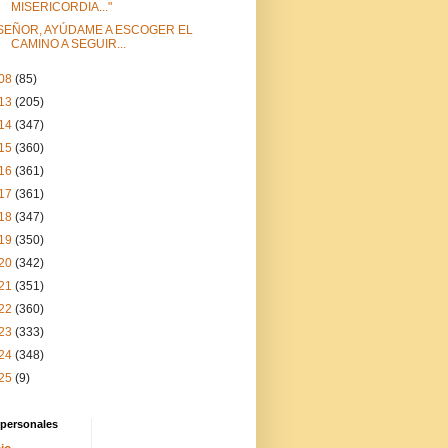
MISERICORDIA..."
SEÑOR, AYÚDAME A ESCOGER EL
CAMINO A SEGUIR...
08
(85)
13
(205)
14
(347)
15
(360)
16
(361)
17
(361)
18
(347)
19
(350)
20
(342)
21
(351)
22
(360)
23
(333)
24
(348)
25
(9)
 personales