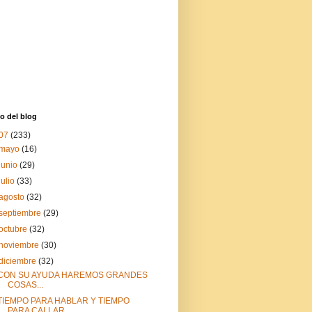
o del blog
07
(233)
mayo
(16)
junio
(29)
julio
(33)
agosto
(32)
septiembre
(29)
octubre
(32)
noviembre
(30)
diciembre
(32)
CON SU AYUDA HAREMOS GRANDES
COSAS...
TIEMPO PARA HABLAR Y TIEMPO
PARA CALLAR