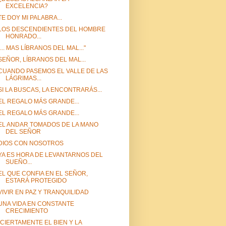
EXCELENCIA?
TE DOY MI PALABRA...
LOS DESCENDIENTES DEL HOMBRE
HONRADO...
"... MAS LÍBRANOS DEL MAL..."
SEÑOR, LÍBRANOS DEL MAL...
CUANDO PASEMOS EL VALLE DE LAS
LÁGRIMAS...
SI LA BUSCAS, LA ENCONTRARÁS...
EL REGALO MÁS GRANDE...
EL REGALO MÁS GRANDE...
EL ANDAR TOMADOS DE LA MANO
DEL SEÑOR
DIOS CON NOSOTROS
YA ES HORA DE LEVANTARNOS DEL
SUEÑO...
EL QUE CONFIA EN EL SEÑOR,
ESTARÁ PROTEGIDO
VIVIR EN PAZ Y TRANQUILIDAD
UNA VIDA EN CONSTANTE
CRECIMIENTO
"CIERTAMENTE EL BIEN Y LA