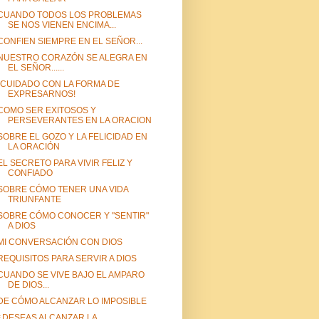
CUANDO TODOS LOS PROBLEMAS
SE NOS VIENEN ENCIMA...
CONFIEN SIEMPRE EN EL SEÑOR...
NUESTRO CORAZÓN SE ALEGRA EN
EL SEÑOR......
¡CUIDADO CON LA FORMA DE
EXPRESARNOS!
COMO SER EXITOSOS Y
PERSEVERANTES EN LA ORACION
SOBRE EL GOZO Y LA FELICIDAD EN
LA ORACIÓN
EL SECRETO PARA VIVIR FELIZ Y
CONFIADO
SOBRE CÓMO TENER UNA VIDA
TRIUNFANTE
SOBRE CÓMO CONOCER Y "SENTIR"
A DIOS
MI CONVERSACIÓN CON DIOS
REQUISITOS PARA SERVIR A DIOS
CUANDO SE VIVE BAJO EL AMPARO
DE DIOS...
DE CÓMO ALCANZAR LO IMPOSIBLE
¿DESEAS ALCANZAR LA