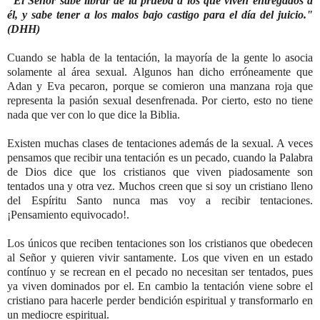
"El Señor sabe librar de la prueba a los que viven entregados a
él, y sabe tener a los malos bajo castigo para el día del juicio."
(DHH)
Cuando se habla de la tentación, la mayoría de la gente lo asocia
solamente al área sexual. Algunos han dicho erróneamente que
Adan y Eva pecaron, porque se comieron una manzana roja que
representa la pasión sexual desenfrenada. Por cierto, esto no tiene
nada que ver con lo que dice la Biblia.
Existen muchas clases de tentaciones además de la sexual. A veces
pensamos que recibir una tentación es un pecado, cuando la Palabra
de Dios dice que los cristianos que viven piadosamente son
tentados una y otra vez. Muchos creen que si soy un cristiano lleno
del Espíritu Santo nunca mas voy a recibir tentaciones.
¡Pensamiento equivocado!.
Los únicos que reciben tentaciones son los cristianos que obedecen
al Señor y quieren vivir santamente. Los que viven en un estado
contínuo y se recrean en el pecado no necesitan ser tentados, pues
ya viven dominados por el. En cambio la tentación viene sobre el
cristiano para hacerle perder bendición espiritual y transformarlo en
un mediocre espiritual.