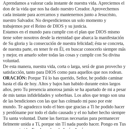
Aprendamos a valorar cada instante de nuestra vida. Apreciemos el
don de la vida que nos ha dado nuestro Creador. Aprovechemos
cada instante para acercarnos y mantenernos junto a Jesucristo,
nuestro Salvador. No desperdiciemos un solo momento y
trabajemos por el Reino de DIOS y su justicia.
Estamos en el mundo para cumplir con el plan que DIOS mismo
tiene sobre nosotros desde la eternidad que abarca la manifestación
de Su gloria y la consecución de nuestra felicidad; ésta se concreta,
de nuestra parte, en tener fe en Él, en buscar conocerlo siempre más
y mejor, en amarlo sobre todas las cosas y cumplir con Su divina
voluntad.
De esta manera, nuestra vida, corta o larga, será de gran provecho y
satisfacción, tanto para DIOS como para aquellos que nos rodean.
ORACIÓN:
Porque Tú lo has querido, Señor, he podido caminar
hasta el día de hoy. Altos y bajos han habido durante estos largos
años, pero Tu presencia amorosa jamás se ha apartado de mi a pesar
de mis tantas infidelidades y soberbias. Los años que tengo son una
de las bendiciones con las que has colmado mi paso por este
mundo. Te agradezco todo el bien que gracias a Ti he podido hacer
y perdóname por todo el daño causado y el no haber hecho siempre
Tu santa voluntad. Dame las fuerzas necesarias para permanecer
fielmente unida a Tí, porque sin Tí nada puedo hacer. Pongo en Tus