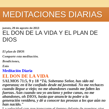
MEDITACIONES DIARIAS
jueves, 29 de agosto de 2013
EL DON DE LA VIDA Y EL PLAN DE
DIOS
El plan de DIOS
Comparte esta meditación.
Bendiciones,
Enio
Meditación Diaria
EL DON DE LA VIDA
SALMOS 71:5, 9 y 18
“Tú, Soberano
S
eñor, has sido mi
esperanza; en ti he confiado desde mi juventud. No me rechaces
cuando llegue a viejo; no me abandones cuando me falten las
fuerzas. Aún cuando sea yo anciano y peine canas, no me
abandones, oh DIOS, hasta que anuncie tu poder a la
generación venidera, y dé a conocer tus proezas a los que aún no
han nacido."
La velocidad con que transcurre el tiempo delante de nuestros ojos