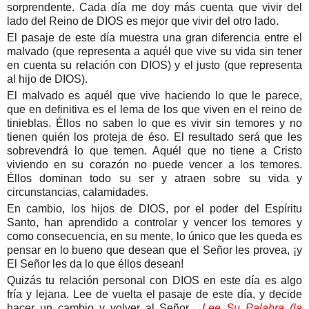
sorprendente. Cada día me doy más cuenta que vivir del
lado del Reino de DIOS es mejor que vivir del otro lado.
El pasaje de este día muestra una gran diferencia entre el
malvado (que representa a aquél que vive su vida sin tener
en cuenta su relación con DIOS) y el justo (que representa
al hijo de DIOS).
El malvado es aquél que vive haciendo lo que le parece,
que en definitiva es el lema de los que viven en el reino de
tinieblas. Éllos no saben lo que es vivir sin temores y no
tienen quién los proteja de éso. El resultado será que les
sobrevendrá lo que temen. Aquél que no tiene a Cristo
viviendo en su corazón no puede vencer a los temores.
Éllos dominan todo su ser y atraen sobre su vida y
circunstancias, calamidades.
En cambio, los hijos de DIOS, por el poder del Espíritu
Santo, han aprendido a controlar y vencer los temores y
como consecuencia, en su mente, lo único que les queda es
pensar en lo bueno que desean que el Señor les provea, ¡y
El Señor les da lo que éllos desean!
Quizás tu relación personal con DIOS en este día es algo
fría y lejana. Lee de vuelta el pasaje de este día, y decide
hacer un cambio y volver al Señor.
Lee Su Palabra (
la