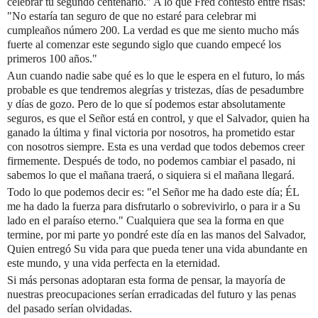
celebrar tu segundo centenario." A lo que Fred contestó entre risas:
"No estaría tan seguro de que no estaré para celebrar mi
cumpleaños número 200. La verdad es que me siento mucho más
fuerte al comenzar este segundo siglo que cuando empecé los
primeros 100 años."
Aun cuando nadie sabe qué es lo que le espera en el futuro, lo más
probable es que tendremos alegrías y tristezas, días de pesadumbre
y días de gozo. Pero de lo que sí podemos estar absolutamente
seguros, es que el Señor está en control, y que el Salvador, quien ha
ganado la última y final victoria por nosotros, ha prometido estar
con nosotros siempre. Esta es una verdad que todos debemos creer
firmemente. Después de todo, no podemos cambiar el pasado, ni
sabemos lo que el mañana traerá, o siquiera si el mañana llegará.
Todo lo que podemos decir es: "el Señor me ha dado este día; ÉL
me ha dado la fuerza para disfrutarlo o sobrevivirlo, o para ir a Su
lado en el paraíso eterno." Cualquiera que sea la forma en que
termine, por mi parte yo pondré este día en las manos del Salvador,
Quien entregó Su vida para que pueda tener una vida abundante en
este mundo, y una vida perfecta en la eternidad.
Si más personas adoptaran esta forma de pensar, la mayoría de
nuestras preocupaciones serían erradicadas del
futuro y las penas
del
pasado serían olvidadas.