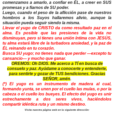
comenzamos a amarlo, a confiar en ÉL, a creer en SUS
promesas y a fiarnos de SU poder.
Luego, cuando el peso de la aflicción pase de nuestros
hombros a los Suyos hallaremos alivio, aunque la
situación pueda seguir siendo la misma.
Llevar el yugo de CRISTO da como resultado paz en el
alma. Es posible que las presiones de la vida no
disminuyan, pero si tienes una unión íntima con JESÚS,
tu alma estará libre de la turbadora ansiedad, y la paz de
ÉL reinando en tu corazón.
Busca SU yugo; no tienes nada que perder —excepto tu
cansancio— y mucho que ganar.
OREMOS: Oh DIOS. Me acerco a TÍ en busca de
consuelo y paz. Ayúdame a conocerte y entenderte,
para sentirte y gozar de TUS bendiciones. Gracias
SEÑOR, amén
.
(*) El yugo es un instrumento de madera al cual,
formando yunta, se unen por el cuello las mulas, o por la
cabeza o el cuello los bueyes. El efecto del yugo es unir
estrechamente a dos seres vivos, haciéndolos
compartir idéntica ruta y un mismo destino.
Visita nuestra página web en la siguiente dirección: