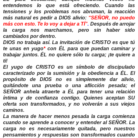
entendemos lo que está ofreciendo. Cuando las
tensiones y los problemas nos abruman, la reacción
más natural es pedir a DIOS alivio:
“SEÑOR, no puedo
más con esto. Te lo voy a dejar a TÍ”
.
Después de arrojar
la carga nos marchamos, pero sin haber sido
cambiados por dentro.
DIOS no trabaja así. La invitación de CRISTO es que tú
te unas en yugo
*
con ÉL para que puedan caminar y
trabajar juntos. ÉL no quiere sólo tu carga; ¡te quiere a
ti!
El yugo de CRISTO es un símbolo de discipulado
caracterizado por la sumisión y la obediencia a ÉL. El
propósito de DIOS no es simplemente dar alivio,
quitándote una prueba o una aflicción pesada; el
SEÑOR anhela atraerte a ÉL para tener una relación
íntima y de confianza contigo. Quienes aceptan SU
oferta son transformados, y no volverán a sus viejos
caminos.
La manera de hacer menos pesada la carga comienza
cuando se aprende a conocer y entender al SEÑOR. La
carga no es necesariamente quitada, pero nuestros
pensamientos y respuestas son transformados cuando