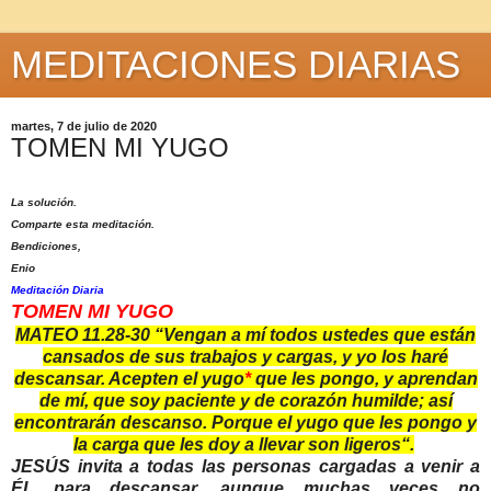
MEDITACIONES DIARIAS
martes, 7 de julio de 2020
TOMEN MI YUGO
La solución.
Comparte esta meditación.
Bendiciones,
Enio
Meditación Diaria
TOMEN MI YUGO
MATEO 11.28-30 “Vengan a mí todos ustedes que están
cansados de sus trabajos y cargas, y yo los haré
descansar. Acepten el yugo
*
que les pongo, y aprendan
de mí, que soy paciente y de corazón humilde; así
encontrarán descanso. Porque el yugo que les pongo y
la carga que les doy a llevar son ligeros“.
JESÚS invita a todas las personas cargadas a venir a
ÉL para descansar, aunque muchas veces no