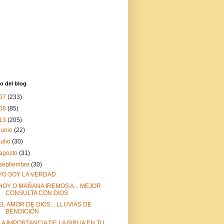
o del blog
07
(233)
08
(85)
13
(205)
junio
(22)
julio
(30)
agosto
(31)
septiembre
(30)
YO SOY LA VERDAD
HOY O MAÑANA IREMOS A... MEJOR
CONSULTA CON DIOS
EL AMOR DE DIOS... LLUVIAS DE
BENDICIÓN
LA IMPORTANCIA DE LA BIBLIA EN TU