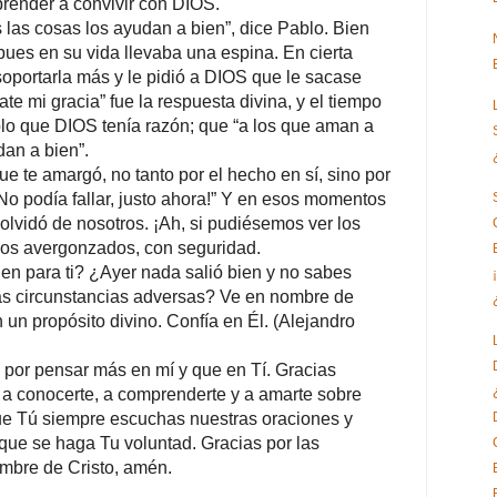
aprender a convivir con DIOS.
 las cosas los ayudan a bien”, dice Pablo. Bien
pues en su vida llevaba una espina. En cierta
oportarla más y le pidió a DIOS que le sacase
te mi gracia” fue la respuesta divina, y el tiempo
lo que DIOS tenía razón; que “a los que aman a
dan a bien”.
e te amargó, no tanto por el hecho en sí, sino por
No podía fallar, justo ahora!” Y en esos momentos
vidó de nosotros. ¡Ah, si pudiésemos ver los
mos avergonzados, con seguridad.
en para ti? ¿Ayer nada salió bien y no sabes
as circunstancias adversas? Ve en nombre de
un propósito divino. Confía en Él. (
Alejandro
por pensar más en mí y que en Tí. Gracias
a conocerte, a comprenderte y a amarte sobre
ue Tú siempre escuchas nuestras oraciones y
que se haga Tu voluntad. Gracias por las
mbre de Cristo, amén.