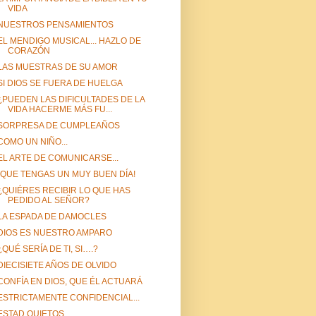
VIDA
NUESTROS PENSAMIENTOS
EL MENDIGO MUSICAL... HAZLO DE
CORAZÓN
LAS MUESTRAS DE SU AMOR
SI DIOS SE FUERA DE HUELGA
¿PUEDEN LAS DIFICULTADES DE LA
VIDA HACERME MÁS FU...
SORPRESA DE CUMPLEAÑOS
COMO UN NIÑO...
EL ARTE DE COMUNICARSE...
¡QUE TENGAS UN MUY BUEN DÍA!
¿QUIÉRES RECIBIR LO QUE HAS
PEDIDO AL SEÑOR?
LA ESPADA DE DAMOCLES
DIOS ES NUESTRO AMPARO
¿QUÉ SERÍA DE TI, SI….?
DIECISIETE AÑOS DE OLVIDO
CONFÍA EN DIOS, QUE ÉL ACTUARÁ
ESTRICTAMENTE CONFIDENCIAL...
ESTAD QUIETOS