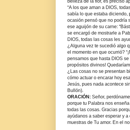
belleza de la flor, es preciso 
“A los que aman a DIOS, todas
sabía lo que estaba diciendo, 
ocasión pensó que no podría s
ese aguijón de su carne: “Básta
se encargó de mostrarle a Pab
DIOS, todas las cosas les ayu
¿Alguna vez te sucedió algo qu
el momento en que ocurrió? “¡
pensamos que hasta DIOS se ol
propósitos divinos! Quedaría
¿Las cosas no se presentan bi
cómo actuar o encarar hoy es
Jesús, pues nada acontece sin 
Bullón
).
ORACIÓN:
Señor, perdóname 
porque tu Palabra nos enseña 
todas las cosas. Gracias porq
ayúdanos a saber esperar y a 
muestras de Tu amor. En el no