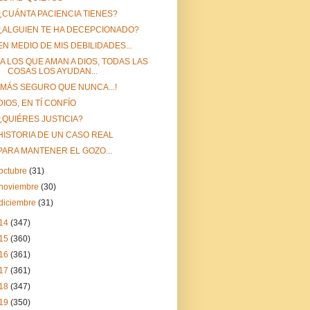
¿CUÁNTA PACIENCIA TIENES?
¿ALGUIEN TE HA DECEPCIONADO?
EN MEDIO DE MIS DEBILIDADES...
“A LOS QUE AMAN A DIOS, TODAS LAS
COSAS LOS AYUDAN...
¡MÁS SEGURO QUE NUNCA...!
DIOS, EN TÍ CONFÍO
¿QUIÉRES JUSTICIA?
HISTORIA DE UN CASO REAL
PARA MANTENER EL GOZO...
octubre
(31)
noviembre
(30)
diciembre
(31)
14
(347)
15
(360)
16
(361)
17
(361)
18
(347)
19
(350)