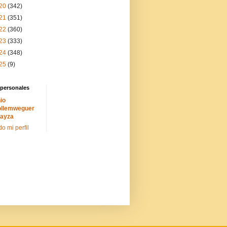
20
(342)
21
(351)
22
(360)
23
(333)
24
(348)
25
(9)
 personales
io
llemweguer
ayza
do mi perfil