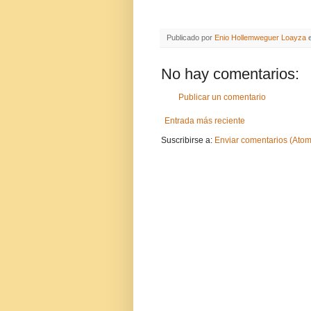
Publicado por
Enio Hollemweguer Loayza
No hay comentarios:
Publicar un comentario
Entrada más reciente
Suscribirse a:
Enviar comentarios (Atom