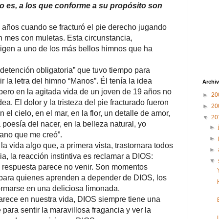
to es, a los que conforme a su propósito son
9 años cuando se fracturó el pie derecho jugando
n mes con muletas. Esta circunstancia,
igen a uno de los más bellos himnos que ha
“detención obligatoria” que tuvo tiempo para
bir la letra del himno “Manos”. Él tenía la idea
Archiv
, pero en la agitada vida de un joven de 19 años no
►
20
ea. El dolor y la tristeza del pie fracturado fueron
►
20
 el cielo, en el mar, en la flor, un detalle de amor,
▼
20
 poesía del nacer, en la belleza natural, yo
►
mano que me creó”.
►
 vida algo que, a primera vista, trastornara todos
►
a, la reacción instintiva es reclamar a DIOS:
▼
a respuesta parece no venir. Son momentos
 para quienes aprenden a depender de DIOS, los
rmarse en una deliciosa limonada.
arece en nuestra vida, DIOS siempre tiene una
para sentir la maravillosa fragancia y ver la