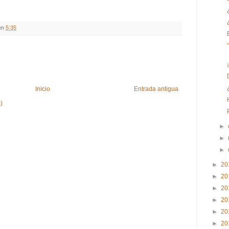
en
5:35
Inicio
Entrada antigua
)
►
►
►
►
20
►
20
►
20
►
20
►
20
►
20