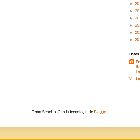
►
20
►
20
►
20
►
20
►
20
►
20
Datos
En
Ho
Lo
Ver to
Tema Sencillo. Con la tecnología de
Blogger
.