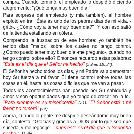
compra. Cuando terminó, el empleado lo despidió diciendo
alegremente: "¡Qué tenga muy buen día!"
Para sorpresa del empleado (y mía también), el hombre
explotó en ira: "Éste es uno de los peores días de mi vida, -
gritó-. ¿Cómo voy a tener muy buen día?" Y con eso salió
de la tienda estallando en cólera.
Comprendo la frustración de ese hombre; yo también he
tenido días "malos" sobre los cuales no tengo control.
¿Cómo puedo tener muy buen día -me pregunto-, cuando no
tengo control sobre ello? Entonces recuerdo estas palabras:
"Este es el día que el Señor ha hecho"
(Salmo 118:24).
El Señor ha hecho todos los días, y mi Padre va a demostrar
hoy Su fuerza a mi favor. Él tiene control sobre todas las
cosas en él, hasta las cosas difíciles que me van a pasar.
Todos los acontecimientos han pasado por Su sabiduría y
amor, y son oportunidades que yo tengo de crecer en la fe.
"Para siempre es su misericordia"
. "El Señor está a mi
(v.1)
favor; no temeré"
(v.6).
Ahora, cuando la gente me despide deseándome muy buen
día, contesto: "Gracias y gracias a DIOS por lo que sea que
suceda, y me regocijo…
pues este es el día que el Señor ha
hecho
." -DHR