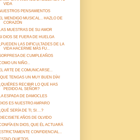
VIDA
NUESTROS PENSAMIENTOS
EL MENDIGO MUSICAL... HAZLO DE
CORAZÓN
LAS MUESTRAS DE SU AMOR
SI DIOS SE FUERA DE HUELGA
¿PUEDEN LAS DIFICULTADES DE LA
VIDA HACERME MÁS FU...
SORPRESA DE CUMPLEAÑOS
COMO UN NIÑO...
EL ARTE DE COMUNICARSE...
¡QUE TENGAS UN MUY BUEN DÍA!
¿QUIÉRES RECIBIR LO QUE HAS
PEDIDO AL SEÑOR?
LA ESPADA DE DAMOCLES
DIOS ES NUESTRO AMPARO
¿QUÉ SERÍA DE TI, SI….?
DIECISIETE AÑOS DE OLVIDO
CONFÍA EN DIOS, QUE ÉL ACTUARÁ
ESTRICTAMENTE CONFIDENCIAL...
ESTAD QUIETOS