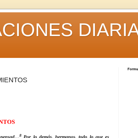
CIONES DIARI
Formul
MIENTOS
NTOS
8
 pensad
…
Por lo demás, hermanos, todo lo que es