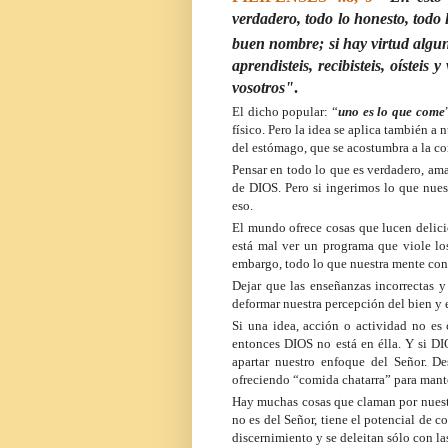
verdadero, todo lo honesto, todo l
buen nombre; si hay virtud algun
aprendisteis, recibisteis, oísteis
vosotros"
.
El dicho popular: “
uno es lo que come
físico. Pero la idea se aplica también a
del estómago, que se acostumbra a la c
Pensar en todo lo que es verdadero, ama
de DIOS. Pero si ingerimos lo que nues
eso.
El mundo ofrece cosas que lucen delic
está mal ver un programa que viole los
embargo, todo lo que nuestra mente con
Dejar que las enseñanzas incorrectas 
deformar nuestra percepción del bien y 
Si una idea, acción o actividad no es c
entonces DIOS no está en élla. Y si DIO
apartar nuestro enfoque del Señor. De
ofreciendo “comida chatarra” para mante
Hay muchas cosas que claman por nuestr
no es del Señor, tiene el potencial de c
discernimiento y se deleitan sólo con la