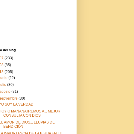
o del blog
07
(233)
08
(85)
13
(205)
junio
(22)
julio
(30)
agosto
(31)
septiembre
(30)
YO SOY LA VERDAD
HOY O MAÑANA IREMOS A... MEJOR
CONSULTA CON DIOS
EL AMOR DE DIOS... LLUVIAS DE
BENDICIÓN
LA IMPORTANCIA DE LA BIBLIA EN TU