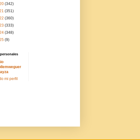
20
(342)
21
(351)
22
(360)
23
(333)
24
(348)
25
(9)
 personales
io
llemweguer
ayza
do mi perfil