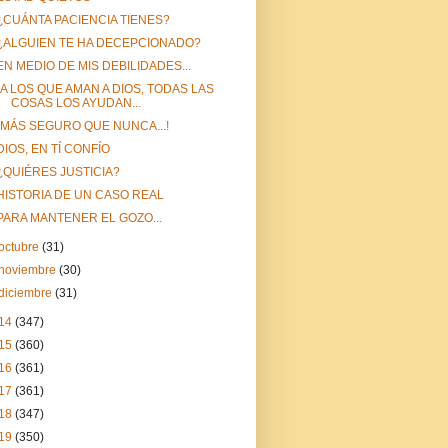
¿CUÁNTA PACIENCIA TIENES?
¿ALGUIEN TE HA DECEPCIONADO?
EN MEDIO DE MIS DEBILIDADES...
“A LOS QUE AMAN A DIOS, TODAS LAS
COSAS LOS AYUDAN...
¡MÁS SEGURO QUE NUNCA...!
DIOS, EN TÍ CONFÍO
¿QUIÉRES JUSTICIA?
HISTORIA DE UN CASO REAL
PARA MANTENER EL GOZO...
octubre
(31)
noviembre
(30)
diciembre
(31)
14
(347)
15
(360)
16
(361)
17
(361)
18
(347)
19
(350)