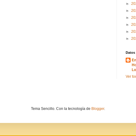
►
20
►
20
►
20
►
20
►
20
►
20
Datos
En
Ho
Lo
Ver to
Tema Sencillo. Con la tecnología de
Blogger
.