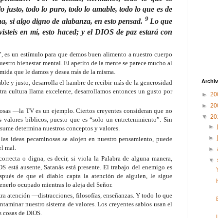
o justo, todo lo puro, todo lo amable, todo lo que es de
9
a, si algo digno de alabanza, en esto pensad.
Lo que
 y visteis en mí, esto haced; y el DIOS de paz estará con
”, es un estímulo para que demos buen alimento a nuestro cuerpo
 nuestro bienestar mental. El apetito de la mente se parece mucho al
omida que le damos y desea más de la misma.
Archiv
ble y justo, desarrolla el hambre de recibir más de la generosidad
tra cultura llama excelente, desarrollamos entonces un gusto por
►
20
►
20
iosas —la TV es un ejemplo. Ciertos creyentes consideran que no
▼
20
 valores bíblicos, puesto que es “solo un entretenimiento”. Sin
►
sume determina nuestros conceptos y valores.
►
y las ideas pecaminosas se alojen en nuestro pensamiento, puede
el mal.
►
orrecta o digna, es decir, si viola la Palabra de alguna manera,
▼
S está ausente, Satanás está presente. El trabajo del enemigo es
spués de que el diablo capta la atención de alguien, le sigue
nerlo ocupado mientras lo aleja del Señor.
a atención —distracciones, filosofías, enseñanzas. Y todo lo que
ontaminar nuestro sistema de valores. Los creyentes sabios usan el
s cosas de DIOS.