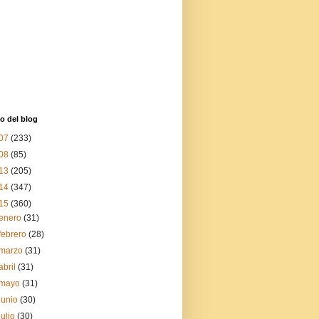
o del blog
07
(233)
08
(85)
13
(205)
14
(347)
15
(360)
enero
(31)
febrero
(28)
marzo
(31)
abril
(31)
mayo
(31)
junio
(30)
julio
(30)