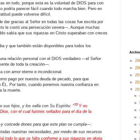
ias en todo, porque esta es la voluntad de DIOS para con
to podría parecer fácil cuando todo marcha bien. Pero en
titud puede volverse difícil.
e dar gracias al Señor en todas las cosas fue escrita por
isto le costó una persecución severa—. Aunque muchas
ablo sabía que sus riquezas en Cristo superaban con creces
ba y que también están disponibles para todos los
Archiv
 una relación personal con el DIOS verdadero —el Señor
►
20
sente de toda la creación—.
►
20
a con amor eterno e incondicional.
►
20
 como pago por nuestra deuda de pecado, para que
►
20
n ÉL. Por tanto, cuando ponemos nuestra confianza en
▼
20
a la muerte.
►
►
30
sus hijos, y los sella con Su Espíritu:
"
Y no
►
Dios, con el cual fuisteis sellados para el día de la
►
 —y concede dones para que este plan se cumpla—.
►
 todas nuestras necesidades, por medio de sus recursos
►
irá todo lo que os falta conforme a sus riquezas en gloria
►