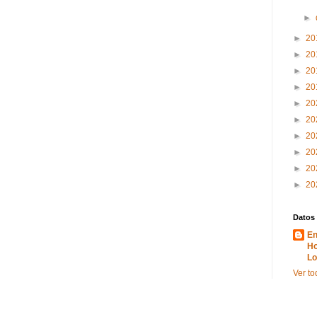
►
►
20
►
20
►
20
►
20
►
20
►
20
►
20
►
20
►
20
►
20
Datos
En
Ho
Lo
Ver to