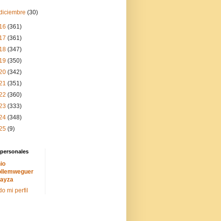
diciembre
(30)
16
(361)
17
(361)
18
(347)
19
(350)
20
(342)
21
(351)
22
(360)
23
(333)
24
(348)
25
(9)
 personales
io
llemweguer
ayza
do mi perfil