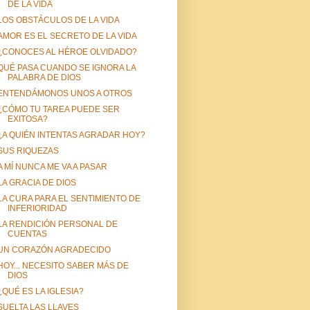
DE LA VIDA
LOS OBSTÁCULOS DE LA VIDA
AMOR ES EL SECRETO DE LA VIDA
¿CONOCES AL HÉROE OLVIDADO?
QUÉ PASA CUANDO SE IGNORA LA
PALABRA DE DIOS
ENTENDÁMONOS UNOS A OTROS
¿CÓMO TU TAREA PUEDE SER
EXITOSA?
¿A QUIÉN INTENTAS AGRADAR HOY?
SUS RIQUEZAS
A MÍ NUNCA ME VA A PASAR
LA GRACIA DE DIOS
LA CURA PARA EL SENTIMIENTO DE
INFERIORIDAD
LA RENDICIÓN PERSONAL DE
CUENTAS
UN CORAZÓN AGRADECIDO
HOY... NECESITO SABER MÁS DE
DIOS
¿QUÉ ES LA IGLESIA?
SUELTA LAS LLAVES