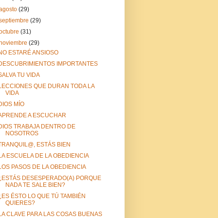
agosto
(29)
septiembre
(29)
octubre
(31)
noviembre
(29)
NO ESTARÉ ANSIOSO
DESCUBRIMIENTOS IMPORTANTES
SALVA TU VIDA
LECCIONES QUE DURAN TODA LA
VIDA
DIOS MÍO
APRENDE A ESCUCHAR
DIOS TRABAJA DENTRO DE
NOSOTROS
TRANQUIL@, ESTÁS BIEN
LA ESCUELA DE LA OBEDIENCIA
LOS PASOS DE LA OBEDIENCIA
¿ESTÁS DESESPERADO(A) PORQUE
NADA TE SALE BIEN?
¿ES ÉSTO LO QUE TÚ TAMBIÉN
QUIERES?
LA CLAVE PARA LAS COSAS BUENAS