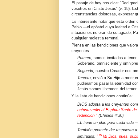
El pasaje de hoy nos dice: “Dad grac
vosotros en Cristo Jesús” (v. 18). Es
circunstancias dolorosas, expresar gra
Es interesante notar que esta orden d
Pablo —el apóstol cuya lealtad a Cr
situaciones no eran de su agrado, P
cualquier molestia terrenal.
Piensa en las bendiciones que valora
creyentes:
Primero
, somos invitados a tener
Soberano, omnisciente y omnipre
Segundo
, nuestro Creador nos am
Tercero
, envió a Su Hijo a morir
pudiéramos pasar la eternidad co
Jesús somos liberados del temor 
Y la lista de bendiciones continúa:
DIOS adopta a los creyentes como 
entristezcáis al Espíritu Santo de 
redención."
(
Efesios 4:30
).
ÉL tiene un plan para cada vida
También promete dar respuesta a
19
ilimitados:
"
Mi Dios, pues, supl