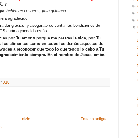
9
), y
►
que habita en nosotros, para guiarnos.
►
iera agradecido!
►
ra dar gracias, y asegúrate de contar las bendiciones de
▼
IOS cuán agradecido estás.
cias por Tu amor y porque me prestas la vida, por Tu
 de los alimentos como en todos los demás aspectos de
ayudes a reconocer que todo lo que tengo lo debo a Tu
i agradecimiento siempre. En el nombre de Jesús, amén.
en
1:01
Inicio
Entrada antigua
)