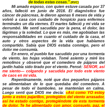
de todas estas cosas.”
(RVC)
Mi amado esposo, con quien estuve casada por 37
años, falleció en junio de 2016. El diagnóstico fue
cáncer de páncreas, le dieron apenas 6 meses de vida y
volvió a casa con cuidado de hospicio para enfermos
terminales un día viernes. El martes falleció y mi vida se
derrumbó. Me sentí sacudida por la pena, el dolor, las
lágrimas y la soledad. Lo que es más, me agobiaban las
responsabilidades en cuanto el cuidado de la casa, el
auto y otros aspectos de la vida que habíamos
compartido. Sabía que DIOS estaba conmigo, pero el
dolor me consumía.
En enero, el pueblo fue sacudido por una tormenta
de viento, las hojas volaban. Tomé asiento y miré los
remolinos y observé que el comedero de pájaros del
jardín había sido tirado por el viento. Pensé:
SEÑOR, así
me siento— colgando y sacudida por todo este viento
de caos en mi vida.
Repentinamente, noté que dos pequeños pájaros
se alimentaban de lo que quedaba del comedero. A
pesar de todo el bamboleo, se mantenían en calma.
Luego sentí que DIOS me decía:
«Así como YO estoy
junto a estos pajarillos, protegidos del viento arrasador,
así he estado contigo, protegiéndote de esta tormenta
de dolor. Te he alimentado con amor, consuelo, paz, el