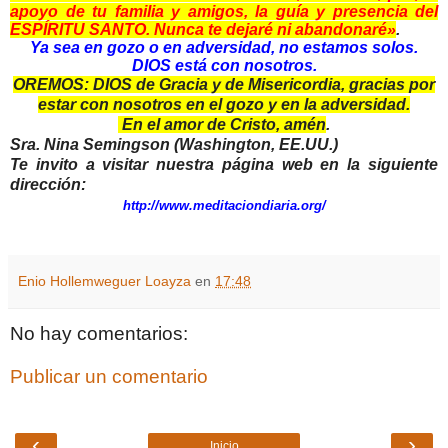
apoyo de tu familia y amigos, la guía y presencia del
ESPÍRITU SANTO. Nunca te dejaré ni abandonaré»
.
Ya sea en gozo o en adversidad, no estamos solos.
DIOS está con nosotros.
OREMOS:
DIOS de Gracia y de Misericordia, gracias por
estar con nosotros en el gozo y en la adversidad.
En el amor de Cristo, amén
.
Sra. Nina Semingson (Washington, EE.UU.)
Te invito a visitar nuestra página web en la siguiente
dirección:
http://www.meditaciondiaria.org/
Enio Hollemweguer Loayza
en
17:48
No hay comentarios:
Publicar un comentario
‹
›
Inicio