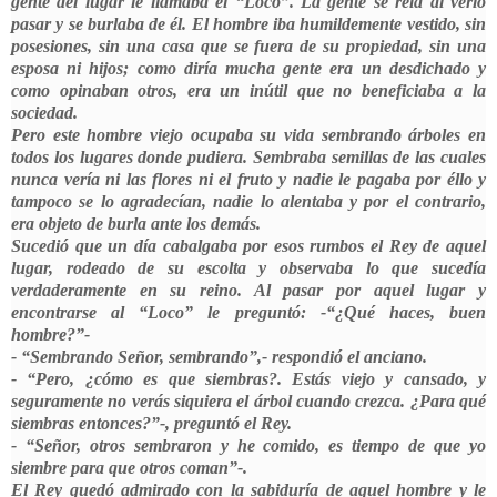
gente del lugar le llamaba el “Loco”. La gente se reía al verlo
pasar y se burlaba de él. El hombre iba humildemente vestido, sin
posesiones, sin una casa que se fuera de su propiedad, sin una
esposa ni hijos; como diría mucha gente era un desdichado y
como opinaban otros, era un inútil que no beneficiaba a la
sociedad.
Pero este hombre viejo ocupaba su vida sembrando árboles en
todos los lugares donde pudiera. Sembraba semillas de las cuales
nunca vería ni las flores ni el fruto y nadie le pagaba por éllo y
tampoco se lo agradecían, nadie lo alentaba y por el contrario,
era objeto de burla ante los demás.
Sucedió que un día cabalgaba por esos rumbos el Rey de aquel
lugar, rodeado de su escolta y observaba lo que sucedía
verdaderamente en su reino. Al pasar por aquel lugar y
encontrarse al “Loco” le preguntó: -“¿Qué haces, buen
hombre?”-
- “Sembrando Señor, sembrando”,- respondió el anciano.
- “Pero, ¿cómo es que siembras?. Estás viejo y cansado, y
seguramente no verás siquiera el árbol cuando crezca. ¿Para qué
siembras entonces?”-, preguntó el Rey.
- “Señor, otros sembraron y he comido, es tiempo de que yo
siembre para que otros coman”-.
El Rey quedó admirado con la sabiduría de aquel hombre y le