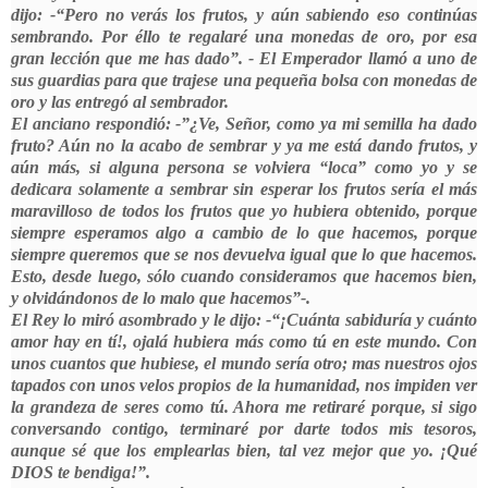
dijo: -“Pero no verás los frutos, y aún sabiendo eso continúas
sembrando. Por éllo te regalaré una monedas de oro, por esa
gran lección que me has dado”. - El Emperador llamó a uno de
sus guardias para que trajese una pequeña bolsa con monedas de
oro y las entregó al sembrador.
El anciano respondió: -”¿Ve, Señor, como ya mi semilla ha dado
fruto? Aún no la acabo de sembrar y ya me está dando frutos, y
aún más, si alguna persona se volviera “loca” como yo y se
dedicara solamente a sembrar sin esperar los frutos sería el más
maravilloso de todos los frutos que yo hubiera obtenido, porque
siempre esperamos algo a cambio de lo que hacemos, porque
siempre queremos que se nos devuelva igual que lo que hacemos.
Esto, desde luego, sólo cuando consideramos que hacemos bien,
y olvidándonos de lo malo que hacemos”-.
El Rey lo miró asombrado y le dijo: -“¡Cuánta sabiduría y cuánto
amor hay en tí!, ojalá hubiera más como tú en este mundo. Con
unos cuantos que hubiese, el mundo sería otro; mas nuestros ojos
tapados con unos velos propios de la humanidad, nos impiden ver
la grandeza de seres como tú. Ahora me retiraré porque, si sigo
conversando contigo, terminaré por darte todos mis tesoros,
aunque sé que los emplearlas bien, tal vez mejor que yo. ¡Qué
DIOS te bendiga!”.