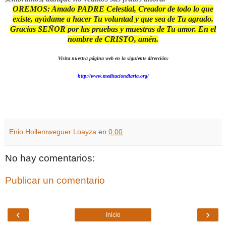
OREMOS: Amado PADRE Celestial, Creador de todo lo que
existe, ayúdame a hacer Tu voluntad y que sea de Tu agrado.
Gracias SEÑOR por las pruebas y muestras de Tu amor. En el
nombre de CRISTO, amén.
Visita nuestra página web en la siguiente dirección:
http://www.meditaciondiaria.org/
Enio Hollemweguer Loayza
en
0:00
No hay comentarios:
Publicar un comentario
‹
›
Inicio