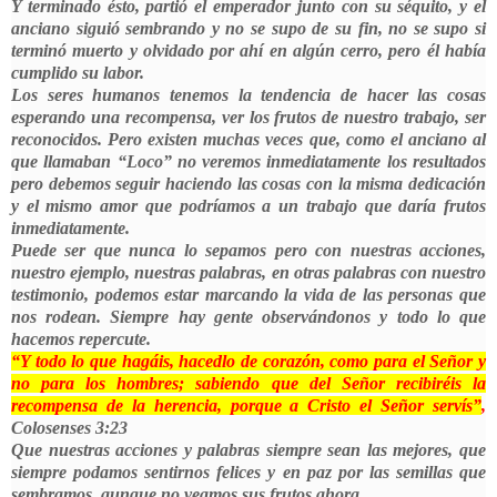
Y terminado ésto, partió el emperador junto con su séquito, y el
anciano siguió sembrando y no se supo de su fin, no se supo si
terminó muerto y olvidado por ahí en algún cerro, pero él había
cumplido su labor.
Los seres humanos tenemos la tendencia de hacer las cosas
esperando una recompensa, ver los frutos de nuestro trabajo, ser
reconocidos. Pero existen muchas veces que, como el anciano al
que llamaban “Loco” no veremos inmediatamente los resultados
pero debemos seguir haciendo las cosas con la misma dedicación
y el mismo amor que podríamos a un trabajo que daría frutos
inmediatamente.
Puede ser que nunca lo sepamos pero con nuestras acciones,
nuestro ejemplo, nuestras palabras, en otras palabras con nuestro
testimonio, podemos estar marcando la vida de las personas que
nos rodean. Siempre hay gente observándonos y todo lo que
hacemos repercute.
“Y todo lo que hagáis, hacedlo de corazón, como para el Señor y
no para los hombres; sabiendo que del Señor recibiréis la
recompensa de la herencia, porque a Cristo el Señor servís”
,
Colosenses 3:23
Que nuestras acciones y palabras siempre sean las mejores, que
siempre podamos sentirnos felices y en paz por las semillas que
sembramos, aunque no veamos sus frutos ahora.