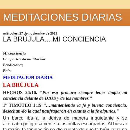
MEDITACIONES DIARIAS
miércoles, 27 de noviembre de 2013
LA BRÚJULA... MI CONCIENCIA
Mi conciencia
Comparte esta meditación.
Bendiciones,
Enio
MEDITACIÓN DIARIA
LA BRÚJULA
HECHOS 24:16.
“Por eso procuro siempre tener limpia mi
conciencia delante de DIOS y de los hombres.”
1ª TIMOTEO 1:19 ”
…manteniendo la fe y buena conciencia,
desechan-do la cual naufragaron en cuanto a la fe algunos.”
Un barco iba a la deriva de manera inquietante y se
acercaba peligrosamente a las orillas escarpadas. Al buscar
la razón, la tripulación se dio cuenta de que la brújula ya no