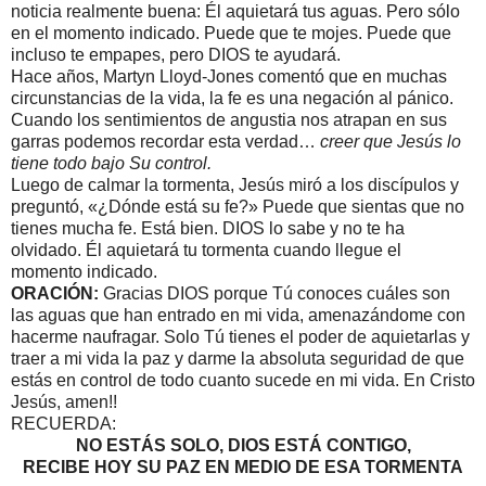
noticia realmente buena: Él aquietará tus aguas. Pero sólo
en el momento indicado. Puede que te mojes. Puede que
incluso te empapes, pero DIOS te ayudará.
Hace años, Martyn Lloyd-Jones comentó que en muchas
circunstancias de la vida, la fe es una negación al pánico.
Cuando los sentimientos de angustia nos atrapan en sus
garras podemos recordar esta verdad…
creer que Jesús lo
tiene todo bajo Su control.
Luego de calmar la tormenta, Jesús miró a los discípulos y
preguntó, «¿Dónde está su fe?» Puede que sientas que no
tienes mucha fe. Está bien. DIOS lo sabe y no te ha
olvidado. Él aquietará tu tormenta cuando llegue el
momento indicado.
ORACIÓN:
Gracias DIOS porque Tú conoces cuáles son
las aguas que han entrado en mi vida, amenazándome con
hacerme naufragar. Solo Tú tienes el poder de aquietarlas y
traer a mi vida la paz y darme la absoluta seguridad de que
estás en control de todo cuanto sucede en mi vida. En Cristo
Jesús, amen!!
RECUERDA:
NO ESTÁS SOLO, DIOS ESTÁ CONTIGO,
RECIBE HOY SU PAZ EN MEDIO DE ESA TORMENTA