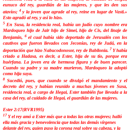
eunuco del rey, guardián de las mujeres, y que les den sus
4
atavíos;
y la joven que agrade al rey, reine en lugar de Vasti.»
Esto agradó al rey, y así lo hizo.
5
En Susa, la residencia real, había un judío cuyo nombre era
Mardoqueo hijo de Jair hijo de Simei, hijo de Cis, del linaje de
6
Benjamín,
el cual había sido deportado de Jerusalén con los
cautivos que fueron llevados con Jeconías, rey de Judá, en la
7
deportación que hizo Nabucodonosor, rey de Babilonia.
Y había
criado a Hadasa, es decir, a Ester, hija de su tío, porque era
huérfana. La joven era de hermosa figura y de buen parecer.
Cuando su padre y su madre murieron, Mardoqueo la adoptó
como hija suya.
8
Sucedió, pues, que cuando se divulgó el mandamiento y el
decreto del rey, y habían reunido a muchas jóvenes en Susa,
residencia real, a cargo de Hegai, Ester también fue llevada a la
casa del rey, al cuidado de Hegai, el guardián de las mujeres.
Ester 2:17(RVR1995)
17
Y el rey amó a Ester más que a todas las otras mujeres; halló
ella más gracia y benevolencia que todas las demás vírgenes
delante del rey, quien puso la corona real sobre su cabeza, y la