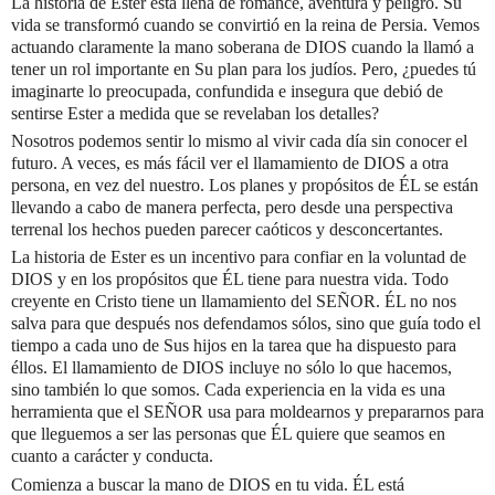
La historia de Ester está llena de romance, aventura y peligro. Su
vida se transformó cuando se convirtió en la reina de Persia. Vemos
actuando claramente la mano soberana de DIOS cuando la llamó a
tener un rol importante en Su plan para los judíos. Pero, ¿puedes tú
imaginarte lo preocupada, confundida e insegura que debió de
sentirse Ester a medida que se revelaban los detalles?
Nosotros podemos sentir lo mismo al vivir cada día sin conocer el
futuro. A veces, es más fácil ver el llamamiento de DIOS a otra
persona, en vez del nuestro. Los planes y propósitos de ÉL se están
llevando a cabo de manera perfecta, pero desde una perspectiva
terrenal los hechos pueden parecer caóticos y desconcertantes.
La historia de Ester es un incentivo para confiar en la voluntad de
DIOS y en los propósitos que ÉL tiene para nuestra vida. Todo
creyente en Cristo tiene un llamamiento del SEÑOR. ÉL no nos
salva para que después nos defendamos sólos, sino que guía todo el
tiempo a cada uno de Sus hijos en la tarea que ha dispuesto para
éllos. El llamamiento de DIOS incluye no sólo lo que hacemos,
sino también lo que somos. Cada experiencia en la vida es una
herramienta que el SEÑOR usa para moldearnos y prepararnos para
que lleguemos a ser las personas que ÉL quiere que seamos en
cuanto a carácter y conducta.
Comienza a buscar la mano de DIOS en tu vida. ÉL está