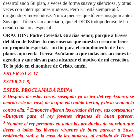
desarrollando Su plan, a veces de forma suave y silenciosa, y otras
veces con interrupciones ruidosas. Pero ÉL está siempre allí,
dirigiendo y moviéndose. Nunca pienses que tú eres insignificante a
Sus ojos. Tú eres tan apreciado, que el DIOS todopoderoso te ha
creado una tarea especial.
ORACIÓN: Padre Celestial. Gracias Señor, porque a través
del libro de Esther tu nos enseñas que nuestra creación tiene
un propósito especial,
un fin para el cumplimiento de Tus
planes aquí en la Tierra. Ayúdame a que todas mis acciones te
agraden y que sirvan para alcanzar el motivo de mi creación.
Te lo pido en el nombre de Cristo, amén.
ESTER 2:1-8, 17
ESTER 2:1-8,
ESTER, PROCLAMADA REINA
2
Después de estas cosas, sosegada ya la ira del rey Asuero, se
acordó éste de Vasti, de lo que ella había hecho, y de la sentencia
2
contra ella.
Entonces dijeron los criados del rey, sus cortesanos:
«Busquen para el rey jóvenes vírgenes de buen parecer.
3
Nombre el rey personas en todas las provincias de su reino que
lleven a todas las jóvenes vírgenes de buen parecer a Susa,
residencia real, a la casa de las mujeres, al cuidado de Hegai,