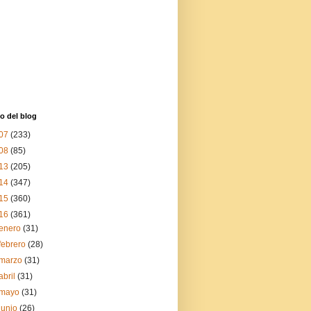
o del blog
07
(233)
08
(85)
13
(205)
14
(347)
15
(360)
16
(361)
enero
(31)
febrero
(28)
marzo
(31)
abril
(31)
mayo
(31)
junio
(26)