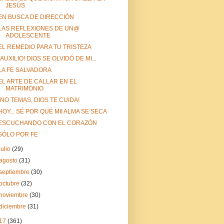
JESÚS
EN BUSCA DE DIRECCIÓN
LAS REFLEXIONES DE UN@
ADOLESCENTE
EL REMEDIO PARA TU TRISTEZA
¡AUXILIO! DIOS SE OLVIDÓ DE MI...
LA FE SALVADORA
EL ARTE DE CALLAR EN EL
MATRIMONIO
¡NO TEMAS, DIOS TE CUIDA!
HOY... SÉ POR QUÉ MII ALMA SE SECA
ESCUCHANDO CON EL CORAZÓN
SÓLO POR FE
julio
(29)
agosto
(31)
septiembre
(30)
octubre
(32)
noviembre
(30)
diciembre
(31)
17
(361)