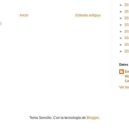
►
20
►
20
Inicio
Entrada antigua
►
20
)
►
20
►
20
►
20
►
20
►
20
Datos
En
Ho
Lo
Ver to
Tema Sencillo. Con la tecnología de
Blogger
.