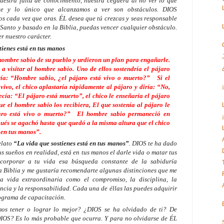
uestra falta de conocimiento, nuestra ceguera al no ver lo que
nte y lo único que alcanzamos a ver son obstáculos. DIOS
os cada vez que oras. ÉL desea que tú crezcas y seas responsable
 Santo y basado en la Biblia, puedas vencer cualquier obstáculo.
r nuestro carácter.
tienes está en tus manos
ombre sabio de su pueblo y urdieron un plan para engañarle.
 a visitar al hombre sabio. Uno de ellos sostendría el pájaro
aría: “Hombre sabio, ¿el pájaro está vivo o muerto?”
Si el
ivo, el chico aplastaría rápidamente al pájaro y diría: “No,
ecía: “El pájaro está muerto”, el chico le enseñaría el pájaro
e el hombre sabio los recibiera, El que sostenía al pájaro le
aro está vivo o muerto?”
El hombre sabio permaneció en
pués se agachó hasta que quedó a la misma altura que el chico
á en tus manos”.
elato
“La vida que sostienes está en tus manos”
. DIOS te ha dado
s sueños en realidad, está en tus manos el darle vida o matar tus
ncorporar a tu vida esa búsqueda constante de la sabiduría
La Biblia y me gustaría recomendarte algunas distinciones que me
 vida extraordinaria como el compromiso, la disciplina, la
rancia y la responsabilidad. Cada una de éllas las puedes adquirir
ograma de capacitación.
os tener o lograr lo mejor? ¿DIOS se ha olvidado de ti? De
IOS? Es lo más probable que ocurra. Y para no olvidarse de ÉL