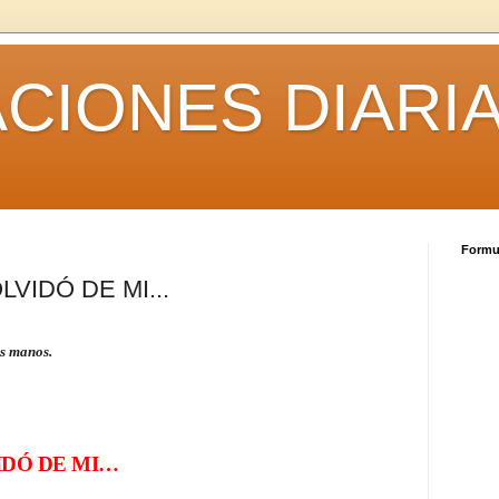
CIONES DIARI
Formul
LVIDÓ DE MI...
us manos.
IDÓ DE MI
…