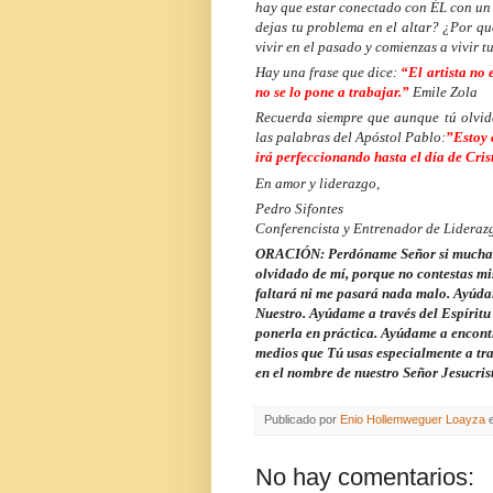
hay que estar conectado con ÉL con un
dejas tu problema en el altar? ¿Por q
vivir en el pasado y comienzas a vivir t
Hay una frase que dice:
“El artista no 
no se lo pone a trabajar.”
Emile Zola
Recuerda siempre que aunque tú olvide
las palabras del Apóstol Pablo:
”Estoy 
irá perfeccionando hasta el día de Cris
En amor y liderazgo,
Pedro Sifontes
Conferencista y Entrenador de Lidera
ORACIÓN: Perdóname Señor si muchas v
olvidado de mí, porque no contestas m
faltará ni me pasará nada malo. Ayúdam
Nuestro. Ayúdame a través del Espíritu
ponerla en práctica. Ayúdame a encontra
medios que Tú usas especialmente a trav
en el nombre de nuestro Señor Jesucris
Publicado por
Enio Hollemweguer Loayza
No hay comentarios: