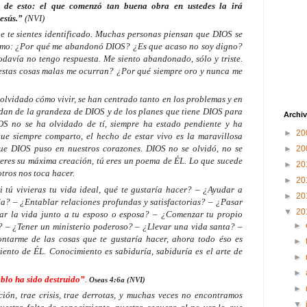
de esto: el que comenzó tan buena obra en ustedes la irá
esús.”
(NVI)
que te sientes identificado. Muchas personas piensan que DIOS se
mismo: ¿Por qué me abandonó DIOS? ¿Es que acaso no soy digno?
odavía no tengo respuesta. Me siento abandonado, sólo y triste.
estas cosas malas me ocurran? ¿Por qué siempre oro y nunca me
lvidado cómo vivir, se han centrado tanto en los problemas y en
idan de la grandeza de DIOS y de los planes que tiene DIOS para
Archiv
IOS no se ha olvidado de tí, siempre ha estado pendiente y ha
►
20
ue siempre comparto, el hecho de estar vivo es la maravillosa
que DIOS puso en nuestros corazones. DIOS no se olvidó, no se
►
20
ú eres su máxima creación, tú eres un poema de ÉL. Lo que sucede
►
20
tros nos toca hacer.
►
20
 tú vivieras tu vida ideal, qué te gustaría hacer? – ¿Ayudar a
►
20
da? – ¿Entablar relaciones profundas y satisfactorias? – ¿Pasar
▼
20
tar la vida junto a tu esposo o esposa? – ¿Comenzar tu propio
►
 – ¿Tener un ministerio poderoso? – ¿Llevar una vida santa? –
ontarme de las cosas que te gustaría hacer, ahora todo éso es
►
ento de ÉL. Conocimiento es sabiduría, sabiduría es el arte de
►
►
blo ha sido destruido”
.
Oseas 4:6a (NVI)
►
ción, trae crisis, trae derrotas, y muchas veces no encontramos
▼