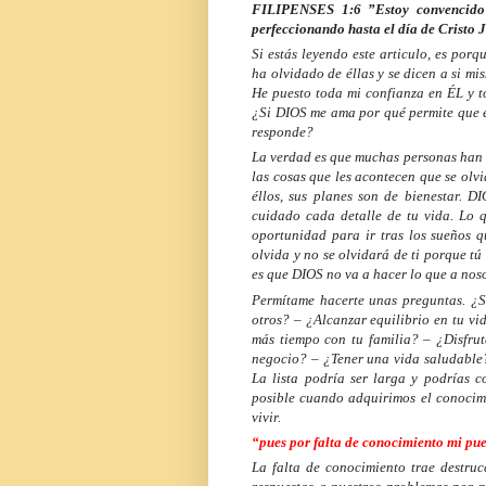
FILIPENSES 1:6 ”Estoy convencido 
perfeccionando hasta el día de Cristo J
Si estás leyendo este articulo, es por
ha olvidado de éllas y se dicen a si 
He puesto toda mi confianza en ÉL y t
¿Si DIOS me ama por qué permite que 
responde?
La verdad es que muchas personas han o
las cosas que les acontecen que se olv
éllos, sus planes son de bienestar. D
cuidado cada detalle de tu vida. Lo q
oportunidad para ir tras los sueños 
olvida y no se olvidará de ti porque t
es que DIOS no va a hacer lo que a noso
Permítame hacerte unas preguntas. ¿Si
otros? – ¿Alcanzar equilibrio en tu vi
más tiempo con tu familia? – ¿Disfru
negocio? – ¿Tener una vida saludable?
La lista podría ser larga y podrías c
posible cuando adquirimos el conocimi
vivir.
“pues por falta de conocimiento mi pue
La falta de conocimiento trae destruc