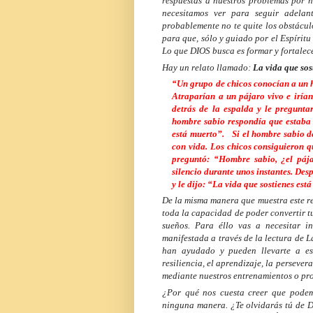
respuestas a nuestros problemas por n
necesitamos ver para seguir adela
probablemente no te quite los obstácul
para que, sólo y guiado por el Espíritu
Lo que DIOS busca es formar y fortalece
Hay un relato llamado:
La vida que sos
“Un grupo de chicos conocían a un h
Atraparían a un pájaro vivo e irían
detrás de la espalda y le pregunt
hombre sabio respondía que estaba v
está muerto”.
Si el hombre sabio d
con vida. Los chicos consiguieron qu
preguntó: “Hombre sabio, ¿el páj
silencio durante unos instantes. Des
y le dijo: “La vida que sostienes est
De la misma manera que muestra este r
toda la capacidad de poder convertir tu
sueños. Para éllo vas a necesitar i
manifestada a través de la lectura de 
han ayudado y pueden llevarte a esa
resiliencia, el aprendizaje, la perseve
mediante nuestros entrenamientos o pr
¿Por qué nos cuesta creer que podem
ninguna manera. ¿Te olvidarás tú de D