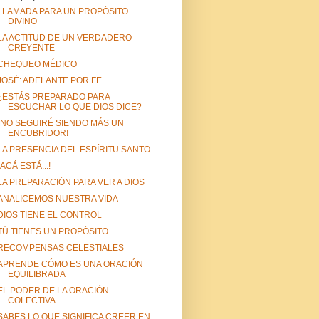
LLAMADA PARA UN PROPÓSITO
DIVINO
LA ACTITUD DE UN VERDADERO
CREYENTE
CHEQUEO MÉDICO
JOSÉ: ADELANTE POR FE
¿ESTÁS PREPARADO PARA
ESCUCHAR LO QUE DIOS DICE?
¡NO SEGUIRÉ SIENDO MÁS UN
ENCUBRIDOR!
LA PRESENCIA DEL ESPÍRITU SANTO
¡ACÁ ESTÁ...!
LA PREPARACIÓN PARA VER A DIOS
ANALICEMOS NUESTRA VIDA
DIOS TIENE EL CONTROL
TÚ TIENES UN PROPÓSITO
RECOMPENSAS CELESTIALES
APRENDE CÓMO ES UNA ORACIÓN
EQUILIBRADA
EL PODER DE LA ORACIÓN
COLECTIVA
SABES LO QUE SIGNIFICA CREER EN