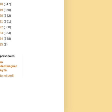
18
(347)
19
(350)
20
(342)
21
(351)
22
(360)
23
(333)
24
(348)
25
(9)
 personales
io
llemweguer
ayza
do mi perfil