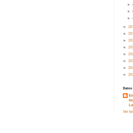
►
►
►
►
20
►
20
►
20
►
20
►
20
►
20
►
20
►
20
Datos
En
Ho
Lo
Ver to