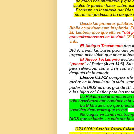
de quién has aprendido y que d
cuales te pueden hacer sabio par
Escritura es inspirada por Dios 
instruir en justicia, a fin de q
Desde las primeras palabras de G
Biblia es divinamente inspirada. 
ÉL también dice que élla es
“útil 
que enfrentaremos en la vida”
(2ª 
vida.
El Antiguo Testamento
nos d
DIOS; sienta las bases para que p
urgente necesidad que tiene la hu
El Nuevo Testamento
declara
“puente”
al Padre (
Juan 14:6
). Sus
para salvación, cómo vivir como h
después de la muerte.
Efesios 6:13-17
compara a la
razón: en la batalla de la vida, t
a
poder de DIOS es más grande (
1
J
a los hijos del Señor para las tent
La Palabra debe emocionarno
sóla enseñanza que conduce a la vi
La Biblia advirtió que muchas pe
sociedad demuestra que es así.
No caigas en la misma trampa. Me
DIOS que te hable. La vida sin la v
ORACIÓN: Gracias Padre Celesti