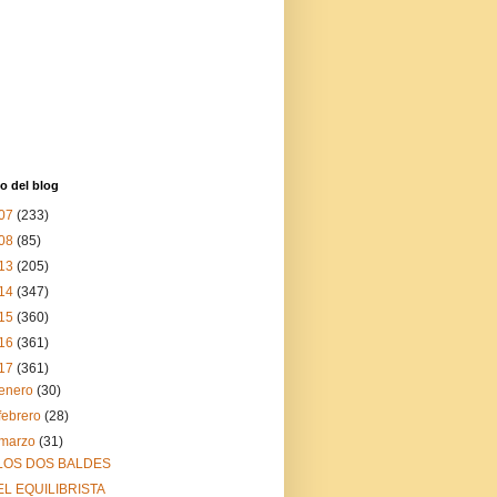
o del blog
07
(233)
08
(85)
13
(205)
14
(347)
15
(360)
16
(361)
17
(361)
enero
(30)
febrero
(28)
marzo
(31)
LOS DOS BALDES
EL EQUILIBRISTA