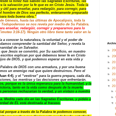
esde la niñez has sabido las Sagradas Escrituras, las
a la salvación por la fe que es en Cristo Jesús. Toda la
y útil para enseñar, para redargüir, para corregir, para
ue el hombre de Dios sea perfecto, enteramente preparado
para toda buena obra.”
énesis, hasta las últimas de Apocalipsis, toda la
El Todopoderoso se nos revela por medio de Su Palabra.
para enseñar, redargüir, corregir y prepararnos para lo
Timoteo 3:16-17). Ningún otro libro tiene tanto valor en la
a a conocer la naturaleza, la voluntad y el poder de
odamos comprender la santidad del Señor, y revela la
Archiv
manidad de un Salvador.
►
20
 que Jesús se convirtió, por Su sacrificio, en nuestro
 escritos explican por qué debemos tener fe en Cristo
►
20
ijos de DIOS, y qué podemos esperar en esta vida y
►
20
 Palabra de DIOS con una armadura, y por una buena
►
20
enemos un enemigo real que quiere destruirnos. Pero el
►
20
uan 4:4
), y el “vestirse” para la guerra prepara, cada día,
aciones, las mentiras y las decisiones que enfrentarán.
►
20
s, porque es la única esperanza para la humanidad, y la
▼
20
ctoria, tanto en la vida como después de la muerte.
►
rsonas rechazarían la verdad, y un vistazo a nuestra
►
dita cada día en las Sagradas Escrituras, y pídele a
erdad de ÉL está destinada al fracaso.
▼
al porque a través de la Palabra te podemos conocer,