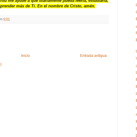
itu me ayude a que diariamente pueda leerla, estudiarla,
y aprender más de Ti. En el nombre de Cristo, amén.
en
0:01
Inicio
Entrada antigua
)