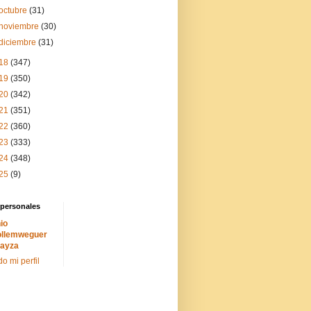
octubre
(31)
noviembre
(30)
diciembre
(31)
18
(347)
19
(350)
20
(342)
21
(351)
22
(360)
23
(333)
24
(348)
25
(9)
 personales
io
llemweguer
ayza
do mi perfil