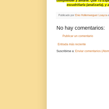
comprender y amarte. Que Tu Espír
escudriñarla (analizarla), 
Publicado por
Enio Hollemweguer Loayza
No hay comentarios:
Publicar un comentario
Entrada más reciente
Suscribirse a:
Enviar comentarios (Atom