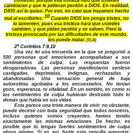
contento, porque esa tristeza hizo que ustedes
cambiaran y que le pidieran perdón a DIOS. En realidad,
DIOS así lo quiso. Por eso, no creo que hayamos hecho
10
mal al escribirles.
Cuando DIOS los ponga tristes, no
lo lamenten, pues esa tristeza hará que ustedes
cambien, y que pidan perdón y se salven. Pero la
tristeza provocada por las dificultades de este mundo,
los puede matar.
(TLA)
a
2
Corintios 7:9,10
Una vez leí una encuesta en la que se preguntó a
500 personas qué emociones acompañaban a sus
sentimientos de culpa. Las respuestas fueron
desgarradoras. Las personas manifestaron sentirse
castigadas, deprimidas, indignas, rechazadas y
abandonadas. Una sensación general de baja
autoestima agobiaba a los encuestados. No tenían
gozo, esperanza, ni vitalidad. En un sentido, es como si
los sentimientos de culpa hubieran destruido todo lo
demás que había en sus vidas.
Esta parece una triste manera de vivir; no obstante,
puede decirse con toda seguridad que todos nosotros,
incluso quienes somos creyentes, hemos tenido
exactamente las mismas emociones. De hecho, es
posible que tú tengas fuertes sentimientos de culpa
ahora mismo. Si es así, hazte esta sencilla pregunta: