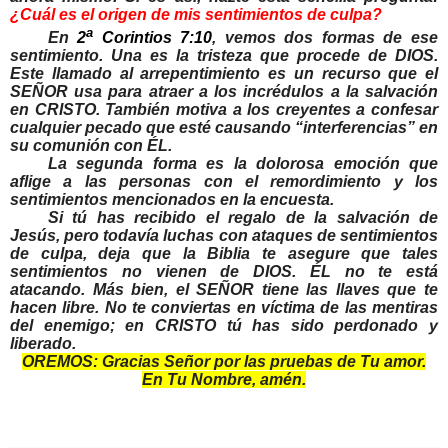
¿Cuál es el origen de mis sentimientos de culpa?
a
En
2
Corintios 7:10
, vemos dos formas de ese
sentimiento. Una es la tristeza que procede de DIOS.
Este llamado al arrepentimiento es un recurso que el
SEÑOR usa para atraer a los incrédulos a la salvación
en CRISTO. También motiva a los creyentes a confesar
cualquier pecado que esté causando “interferencias” en
su comunión con ÉL.
La segunda forma es la dolorosa emoción que
aflige a las personas con el remordimiento y los
sentimientos mencionados en la encuesta.
Si tú has recibido el regalo de la salvación de
Jesús, pero todavía luchas con ataques de sentimientos
de culpa, deja que la Biblia te asegure que tales
sentimientos no vienen de DIOS. ÉL no te está
atacando. Más bien, el SEÑOR tiene las llaves que te
hacen libre. No te conviertas en víctima de las mentiras
del enemigo; en CRISTO tú has sido perdonado y
liberado.
OREMOS: Gracias Señor por las pruebas de Tu amor.
En Tu Nombre, amén.