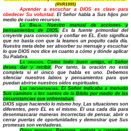
(RVR1995)
Aprender a escuchar a DIOS es clave para
obedecer Su voluntad.
El Señor habla a Sus hijos por
medio de cuatro recursos.
La Biblia
.
Nuestro manual de acciones y
pensamientos de DIOS.
Es la fuente primordial del
creyente para conocerlo y confiar en ÉL. Ésto significa
que no basta con que la leamos un poquito cada día.
Nuestra meta debe ser absorber su mensaje y escuchar
lo que DIOS nos dice en cuanto a cómo y dónde aplicar
Su Palabra.
La oración.
Como todo buen amigo, el Señor
desea dar y recibir.
Por tanto, la oración no está
completa si el único que habla es uno. Debemos
silenciar nuestros labios y pensamientos para que
puedan abrirse nuestros oídos espirituales.
Las circunstancias
.
El Señor indicaba a menudo
Sus caminos a los santos de la Biblia por medio de las
circunstancias que enfrentaban.
DIOS sigue haciendo lo mismo hoy. Las situaciones son
diferentes, pero ÉL es el mismo. Él usa cada día para
desenmascarar maneras incorrectas de pensar, abrir o
cerrar puertas de oportunidades y demostrar que Sus
promesas son verdaderas.
Otras personas
.
Pastores, amigos y consejeros