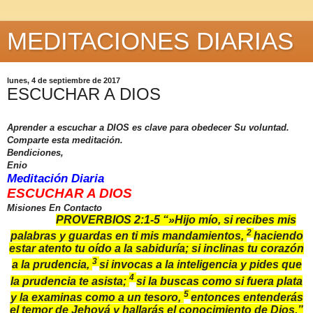
MEDITACIONES DIARIAS
lunes, 4 de septiembre de 2017
ESCUCHAR A DIOS
Aprender a escuchar a DIOS es clave para obedecer Su voluntad
.
Comparte esta meditación.
Bendiciones,
Enio
Meditación Diaria
ESCUCHAR A DIOS
Misiones En Contacto
PROVERBIOS 2:1-5 “
»Hijo mío, si recibes mis
2
palabras y guardas en ti mis mandamientos,
haciendo
estar atento tu oído a la sabiduría; si inclinas tu corazón
3
a la prudencia,
si invocas a la inteligencia y pides que
4
la prudencia te asista;
si la buscas como si fuera plata
5
y la examinas como a un tesoro,
entonces entenderás
el temor de Jehová y hallarás el conocimiento de Dios,”