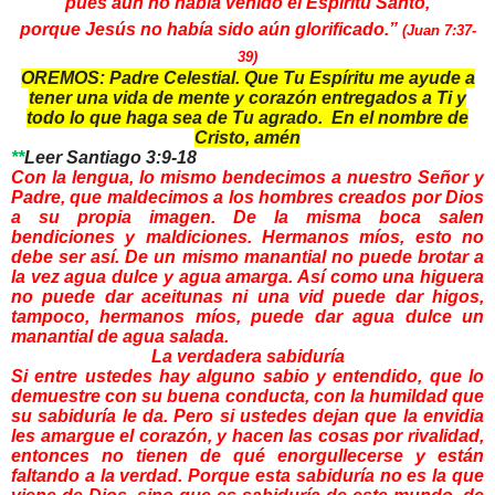
pues aún no había venido el Espíritu Santo,
porque Jesús no había sido aún glorificado.”
(Juan 7:37-
39)
OREMOS: Padre Celestial. Que Tu Espíritu me ayude a
tener una vida de mente y corazón entregados a Ti y
todo lo que haga sea de Tu agrado.
En el nombre de
Cristo, amén
**
Leer Santiago 3:9-18
Con la lengua, lo mismo bendecimos a nuestro Señor y
Padre, que maldecimos a los hombres creados por Dios
a su propia imagen. De la misma boca salen
bendiciones y maldiciones. Hermanos míos, esto no
debe ser así. De un mismo manantial no puede brotar a
la vez agua dulce y agua amarga. Así como una higuera
no puede dar aceitunas ni una vid puede dar higos,
tampoco, hermanos míos, puede dar agua dulce un
manantial de agua salada.
La verdadera sabiduría
Si entre ustedes hay alguno sabio y entendido, que lo
demuestre con su buena conducta, con la humildad que
su sabiduría le da. Pero si ustedes dejan que la envidia
les amargue el corazón, y hacen las cosas por rivalidad,
entonces no tienen de qué enorgullecerse y están
faltando a la verdad. Porque esta sabiduría no es la que