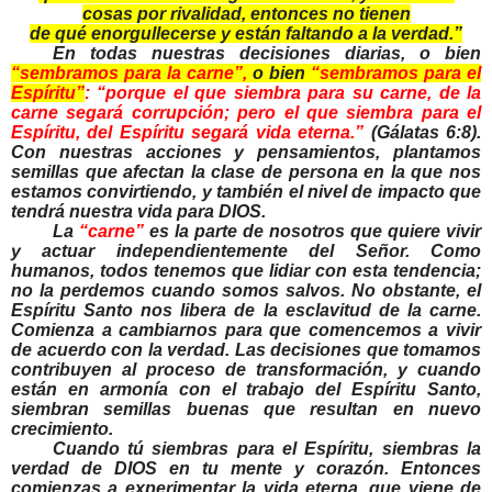
cosas por rivalidad, entonces no tienen
de qué enorgullecerse y están faltando a la verdad.”
En todas nuestras decisiones diarias, o bien
“sembramos para la carne”,
o bien
“sembramos para el
Espíritu”
: “
porque el que siembra para su carne, de la
carne segará corrupción; pero el que siembra para el
Espíritu, del Espíritu segará vida eterna.”
(Gálatas 6:8).
Con nuestras acciones y pensamientos, plantamos
semillas que afectan la clase de persona en la que nos
estamos convirtiendo, y también el nivel de impacto que
tendrá nuestra vida para DIOS.
La
“carne”
es la parte de nosotros que quiere vivir
y actuar independientemente del Señor. Como
humanos, todos tenemos que lidiar con esta tendencia;
no la perdemos cuando somos salvos. No obstante, el
Espíritu Santo nos libera de la esclavitud de la carne.
Comienza a cambiarnos para que comencemos a vivir
de acuerdo con la verdad. Las decisiones que tomamos
contribuyen al proceso de transformación, y cuando
están en armonía con el trabajo del Espíritu Santo,
siembran semillas buenas que resultan en nuevo
crecimiento.
Cuando tú siembras para el Espíritu, siembras la
verdad de DIOS en tu mente y corazón. Entonces
comienzas a experimentar la vida eterna, que viene de