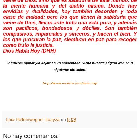
viene de Dios, sino que es sabiduría de este mundo, de
la mente humana y del diablo mismo. Donde hay
envidias y rivalidades, hay también desorden y toda
clase de maldad; pero los que tienen la sabiduría que
viene de Dios, llevan ante todo una vida pura; y además
son pacíficos, bondadosos y dóciles. Son también
compasivos, imparciales y sinceros, y hacen el bien. Y
los que procuran la paz, siembran en paz para recoger
como fruto la justicia.
Dios Habla Hoy
(DHH)
Si quieres opinar y/o dejarnos un comentario, visita nuestra página web en la
siguiente dirección:
http://www.meditaciondiaria.org/
Enio Hollemweguer Loayza
en
0:09
No hay comentarios: