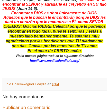
encontrar al SEÑOR y agradarle es creyendo en SU hijo
JESÚS
(
Juan 14:6
).
Encontrar a DIOS es obra únicamente de DIOS.
Aquellos que le buscan le encontrarán porque DIOS les
dará un corazón que le reconozca a ÉL como SEÑOR.
OREMOS: Gracias PADRE Celestial porque te podemos
encontrar en todo lugar, pues te sentimos y estás a
nuestro lado permanentemente. Te estamos muy
agradecidos por las bendiciones que TÚ diariamente
nos das. Gracias por las muestras de TU amor.
En el amor de CRISTO, amén.
Visita nuestra página web en la siguiente dirección:
http://www.meditaciondiaria.org/
Enio Hollemweguer Loayza
en
0:04
No hay comentarios:
Publicar un comentario