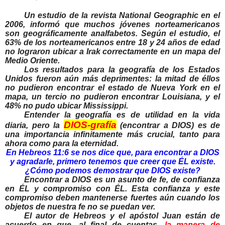
Un estudio de la revista National Geographic en el
2006, informó que muchos jóvenes norteamericanos
son geográficamente analfabetos. Según el estudio, el
63% de los norteamericanos entre 18 y 24 años de edad
no lograron ubicar a Irak correctamente en un mapa del
Medio Oriente.
Los resultados para la geografía de los Estados
Unidos fueron aún más deprimentes: la mitad de éllos
no pudieron encontrar el estado de Nueva York en el
mapa, un tercio no pudieron encontrar Louisiana, y el
48% no pudo ubicar Mississippi.
Entender la geografía es de utilidad en la vida
DIOS-grafía
diaria, pero la
(encontrar a DIOS) es de
una importancia infinitamente más crucial, tanto para
ahora como para la eternidad.
En Hebreos 11:6 se nos dice que, para encontrar a DIOS
y agradarle, primero tenemos que creer que ÉL existe.
¿Cómo podemos demostrar que DIOS existe?
Encontrar a DIOS es un asunto de fe, de confianza
en ÉL y compromiso con ÉL. Esta confianza y este
compromiso deben mantenerse fuertes aún cuando los
objetos de nuestra fe no se puedan ver.
El autor de Hebreos y el apóstol Juan están de
acuerdo en que, al final de cuentas,
la manera de