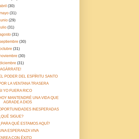
abril
(30)
mayo
(31)
junio
(29)
julio
(31)
agosto
(31)
septiembre
(30)
octubre
(31)
noviembre
(30)
diciembre
(31)
¡AGÁRRATE!
EL PODER DEL ESPÍRITU SANTO
POR LA VENTANA TRASERA
SI YO FUERA RICO
HOY MANTENDRÉ UNA VIDA QUE
AGRADE A DIOS
OPORTUNIDADES INESPERADAS
¿QUÉ SIGUE?
¿PARA QUÉ ESTAMOS AQUÍ?
UNA ESPERANZA VIVA
TAREA CON ÉXITO