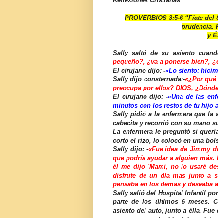
Reflexiones Cristianas
PROVERBIOS 3:5-6 “Fíate del S
prudencia. 
y É
Sally saltó de su asiento cuando
pequeño?, ¿va a ponerse bien?, ¿
El cirujano dijo: -
«Lo siento; hici
Sally dijo consternada:-
«¿Por qué 
preocupa por ellos? DIOS, ¿Dónde
El cirujano dijo: -
«Una de las enf
minutos con los restos de tu hijo 
Sally pidió a la enfermera que la
cabecita y recorrió con su mano su
La enfermera le preguntó si quería
cortó el rizo, lo colocó en una bols
Sally dijo: -
«Fue idea de Jimmy d
que podría ayudar a alguien más. 
él me dijo 'Mami, no lo usaré de
disfrute de un día mas junto a 
pensaba en los demás y deseaba a
Sally salió del Hospital Infantil 
parte de los últimos 6 meses. C
asiento del auto, junto a élla. Fue 