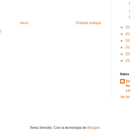
Inicio
Entrada antigua
►
20
)
►
20
►
20
►
20
►
20
►
20
Datos
En
Ho
Lo
Ver to
Tema Sencillo. Con la tecnología de
Blogger
.