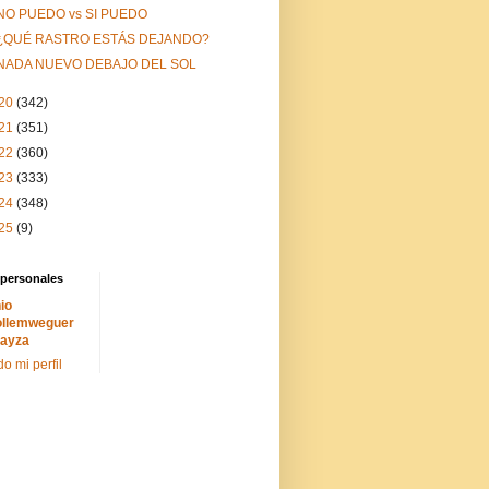
NO PUEDO vs SI PUEDO
¿QUÉ RASTRO ESTÁS DEJANDO?
NADA NUEVO DEBAJO DEL SOL
20
(342)
21
(351)
22
(360)
23
(333)
24
(348)
25
(9)
 personales
io
llemweguer
ayza
do mi perfil