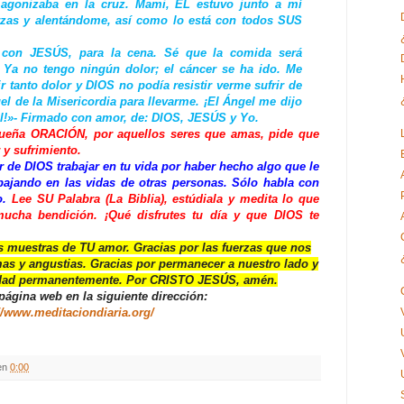
agonizaba en la cruz. Mami, ÉL estuvo junto a mí
as y alentándome, así como lo está con todos SUS
 con JESÚS, para la cena. Sé que la comida será
.. Ya no tengo ningún dolor; el cáncer se ha ido. Me
ir tanto dolor y DIOS no podía resistir verme sufrir de
gel de
la Misericordia
para llevarme. ¡El Ángel me dijo
l!»- Firmado con amor, de: DIOS, JESÚS y Yo.
ueña ORACIÓN, por aquellos seres que amas, pide que
 y sufrimiento.
 de DIOS trabajar en tu vida por haber hecho algo que le
bajando en las vidas de otras personas. Sólo habla con
o.
Lee
SU Palabra (La Biblia), estúdiala y medita lo que
 mucha bendición. ¡Qué disfrutes tu día y que DIOS te
muestras de TU amor. Gracias por las fuerzas que nos
as y angustias. Gracias por permanecer a nuestro lado y
dad permanentemente. Por CRISTO JESÚS, amén.
 página web en la siguiente dirección:
//www.meditaciondiaria.org/
en
0:00