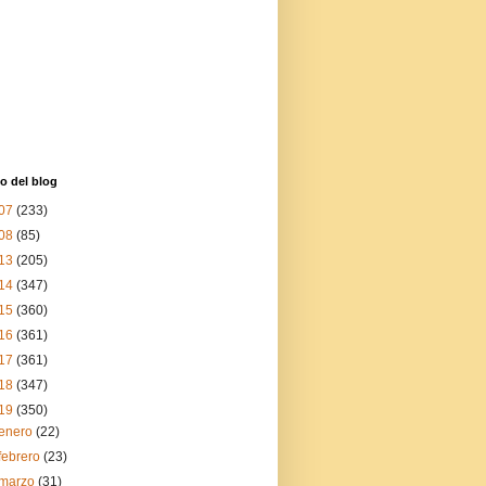
o del blog
07
(233)
08
(85)
13
(205)
14
(347)
15
(360)
16
(361)
17
(361)
18
(347)
19
(350)
enero
(22)
febrero
(23)
marzo
(31)