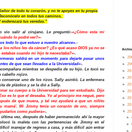
eñor de todo tu corazón, y no te apoyes en tu propia
Reconócelo en todos tus caminos,
l enderezará tus veredas.”
 vio salir al cirujano. Le preguntó:-
«¿Cómo esta mi
cuándo lo podré ver?»
-
mos todo lo que estuvo a nuestro alcance»
.-
a los niños les da cáncer? ¿Es qué acaso DIOS ya no se
Archiv
 estabas cuando mi hijo te necesitaba?»
-.
►
20
ermeras saldrá en un momento para dejarte pasar unos
antes de que sean llevados a
la Universidad
»
-.
►
20
 acompañara mientras se despedía de su hijo. Le tocó su
►
20
 cabello rojizo.
►
20
 conservar uno de los rizos. Sally asintió. La enfermera
►
20
ita de plástico y se la dió a Sally.
onar su cuerpo a
la Universidad
para ser estudiado. Dijo
►
20
Eso es lo que el deseaba. Yo al principio me negué, pero
►
20
spués de que muera, y tal vez ayudará a que un niñito
►
20
su mamá'. Mi Jimmy tenía un corazón de oro, siempre
yudarlos como pudiera»-
.
▼
20
por última vez, después de haber permanecido ahí la mayor
►
olocó la maleta con las pertenencias de Jimmy en el
►
difícil manejar de regreso a casa, y más difícil aún entrar
►