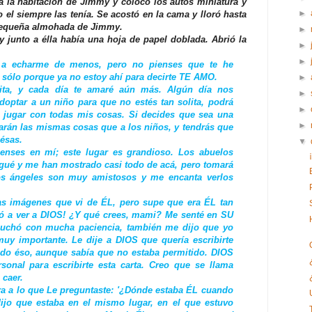
 a la habitación de Jimmy y colocó los autos miniatura y
►
el siempre las tenía. Se acostó en la cama y lloró hasta
pequeña almohada de Jimmy.
►
 junto a élla había una hoja de papel doblada. Abrió la
►
►
 a echarme de menos, pero no pienses que te he
 sólo porque ya no estoy ahí para decirte TE AMO.
►
ita, y cada día te amaré aún más. Algún día nos
►
doptar a un niño para que no estés tan solita, podrá
►
á jugar con todas mis cosas. Si decides que sea una
►
arán las mismas cosas que a los niños, y tendrás que
ésas.
▼
ienses en mí; este lugar es grandioso. Los abuelos
egué y me han mostrado casi todo de acá, pero tomará
os ángeles son muy amistosos y me encanta verlos
as imágenes que vi de ÉL, pero supe que era ÉL tan
vó a ver a DIOS! ¿Y qué crees, mami? Me senté en SU
cuchó con mucha paciencia, también me dijo que yo
uy importante. Le dije a DIOS que quería escribirte
odo éso, aunque sabía que no estaba permitido. DIOS
onal para escribirte esta carta. Creo que se llama
 caer.
ra a lo que Le preguntaste: '¿Dónde estaba ÉL cuando
ijo que estaba en el mismo lugar, en el que estuvo