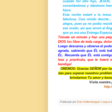
cuando SU otro hijo, JESÚS, 
consolándome y dándome fuerz
hijos.
Esta noche estaré a la mesa
fabulosa. Casi olvido decirte.
alegra, pues ya no podía resist
ese modo, así que envió al Án
que yo era una Entrega Especia
Tómate un minuto y haz una peq
DIOS los libre de toda carga, dolor
Luego descansa y observa el poder
agrada, sabiendo que ÉL está tra
ÉL. Recuerda que ÉL está contig
leas y practícala, que te traerá
bendiga!
OREMOS: Gracias SEÑOR por las 
das para superar nuestros problem
brindarnos Tu amor y bon
Visita nuestra
http:
Publicado por
Enio Hollemweguer Loayza