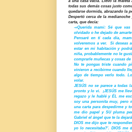
a una casa vacía. Llevó la maleta
todas sus demás cosas justo como 
quedarse dormida, abrazando la 
Despertó cerca de la medianoche y
carta, que decía:
-«Querida mami: Sé que vas
olvidado o he dejado de amarte
Pensaré en tí cada día, mam
volveremos a ver. Si deseas a
estar en mi habitación y podr
niña, probablemente no le gust
comprarle muñecas y cosas de 
No te pongas triste cuando p
vinieron a recibirme cuando ll
algo de tiempo verlo todo. L
volar.
JESÚS no se parece a todas l
pronto y lo vi. ¡JESÚS me lle
regazo y le hablé y ÉL me es
soy una personita muy, pero m
una carta para despedirme y t
me dio papel y SU pluma pers
Gabriel el ángel que te la dejará
DIOS me dijo que te respondie
yo lo necesitaba?'. DIOS me d