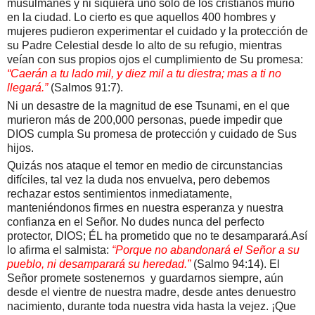
musulmanes y ni siquiera uno solo de los cristianos murió
en la ciudad. Lo cierto es que aquellos 400 hombres y
mujeres pudieron experimentar el cuidado y la protección de
su Padre Celestial desde lo alto de su refugio, mientras
veían con sus propios ojos el cumplimiento de Su promesa:
“Caerán a tu lado mil, y diez mil a tu diestra; mas a ti no
llegará.”
(Salmos 91:7).
Ni un desastre de la magnitud de ese Tsunami, en el que
murieron más de 200,000 personas, puede impedir que
DIOS cumpla Su promesa de protección y cuidado de Sus
hijos.
Quizás nos ataque el temor en medio de circunstancias
difíciles, tal vez la duda nos envuelva, pero debemos
rechazar estos sentimientos inmediatamente,
manteniéndonos firmes en nuestra esperanza y nuestra
confianza en el Señor.
No dudes nunca del perfecto
protector, DIOS; ÉL ha prometido que no te desamparará.
Así
lo afirma el salmista:
“Porque no abandonará el Señor a su
pueblo, ni desamparará su heredad.”
(Salmo 94:14).
El
Señor promete so
stenernos
y guardar
n
os siempre, aún
desde el vientre de
nuestra
madre, desde antes de
nuestro
nacimiento, durante toda
nuestra
vida hasta la vejez. ¡Que