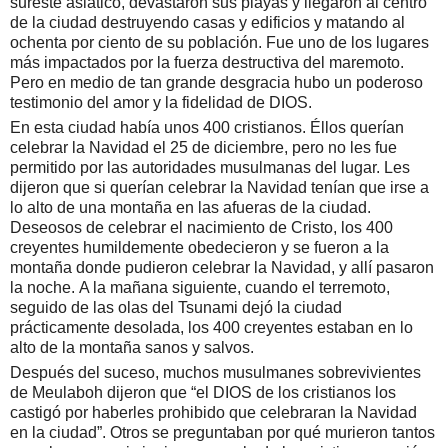
sureste asiático, devastaron sus playas y llegaron al centro
de la ciudad destruyendo casas y edificios y matando al
ochenta por ciento de su población. Fue uno de los lugares
más impactados por la fuerza destructiva del maremoto.
Pero en medio de tan grande desgracia hubo un poderoso
testimonio del amor y la fidelidad de DIOS.
En esta ciudad había unos 400 cristianos. Éllos querían
celebrar la Navidad el 25 de diciembre, pero no les fue
permitido por las autoridades musulmanas del lugar. Les
dijeron que si querían celebrar la Navidad tenían que irse a
lo alto de una montaña en las afueras de la ciudad.
Deseosos de celebrar el nacimiento de Cristo, los 400
creyentes humildemente obedecieron y se fueron a la
montaña donde pudieron celebrar la Navidad, y allí pasaron
la noche.
A la mañana siguiente, cuando el terremoto,
seguido de las olas del Tsunami dejó la ciudad
prácticamente desolada, los 400 creyentes estaban en lo
alto de la montaña sanos y salvos.
Después del suceso, muchos musulmanes sobrevivientes
de Meulaboh dijeron que “el DIOS de los cristianos los
castigó por haberles prohibido que celebraran la Navidad
en la ciudad”.
Otros se preguntaban por qué murieron tantos