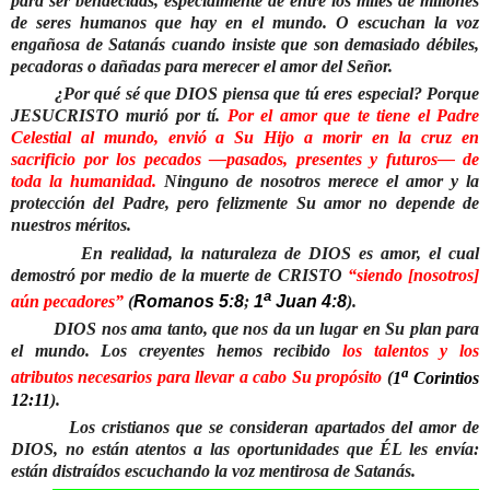
para ser bendecidas, especialmente de entre los miles de millones
de seres humanos que hay en el mundo. O escuchan la voz
engañosa de Satanás cuando insiste que son demasiado débiles,
pecadoras o dañadas para merecer el amor del Señor.
¿Por qué sé que DIOS piensa que tú eres especial? Porque
JESUCRISTO murió por tí.
Por el amor que te tiene el Padre
Celestial al mundo, envió a Su Hijo a morir en la cruz en
sacrificio por los pecados —pasados, presentes y futuros— de
toda la humanidad.
Ninguno de nosotros merece el amor y la
protección del Padre, pero felizmente Su amor no depende de
nuestros méritos.
En realidad, la naturaleza de DIOS es amor, el cual
demostró por medio de la muerte de CRISTO
“siendo [nosotros]
a
aún pecadores”
(
Romanos 5:8
;
1
Juan 4:8
).
DIOS nos ama tanto, que nos da un lugar en Su plan para
el mundo. Los creyentes hemos recibido
los talentos y los
a
atributos necesarios para llevar a cabo Su propósito
(
1
Corintios
12:11
).
Los cristianos que se consideran apartados del amor de
DIOS, no están atentos a las oportunidades que ÉL les envía:
están distraídos escuchando la voz mentirosa de Satanás.