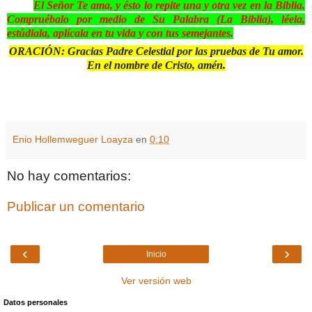
El Señor Te ama, y ésto lo repite una y otra vez en la Biblia.
Compruébalo por medio de Su Palabra (La Biblia), léela,
estúdiala, aplícala en tu vida y con tus semejantes.
ORACIÓN: Gracias Padre Celestial por las pruebas de Tu amor.
En el nombre de Cristo, amén.
Enio Hollemweguer Loayza
en
0:10
No hay comentarios:
Publicar un comentario
‹
›
Inicio
Ver versión web
Datos personales