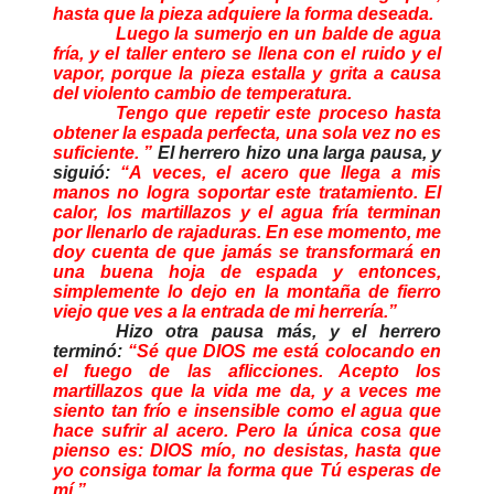
hasta que la pieza adquiere la forma deseada.
Luego la sumerjo en un balde de agua
fría, y el taller entero se llena con el ruido y el
vapor, porque la pieza estalla y grita a causa
del violento cambio de temperatura.
Tengo que repetir este proceso hasta
obtener la espada perfecta, una sola vez no es
suficiente. ”
El herrero hizo una larga pausa, y
siguió:
“A veces, el acero que llega a mis
manos no logra soportar este tratamiento. El
calor, los martillazos y el agua fría terminan
por llenarlo de rajaduras. En ese momento, me
doy cuenta de que jamás se transformará en
una buena hoja de espada y entonces,
simplemente lo dejo en la montaña de fierro
viejo que ves a la entrada de mi herrería.”
Hizo otra pausa más, y el herrero
terminó:
“Sé que DIOS me está colocando en
el fuego de las aflicciones. Acepto los
martillazos que la vida me da, y a veces me
siento tan frío e insensible como el agua que
hace sufrir al acero. Pero la única cosa que
pienso es: DIOS mío, no desistas, hasta que
yo consiga tomar la forma que Tú esperas de
mí.”