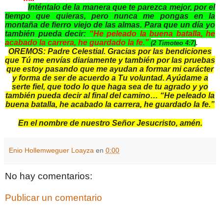
Inténtalo de la manera que te parezca mejor, por el
tiempo que quieras, pero nunca me pongas en la
montaña de fierro viejo de las almas. Para que un día yo
también pueda decir:
“He peleado la buena batalla, he
acabado la carrera, he guardado la fe.”
(2 Timoteo 4:7)
.
OREMOS: Padre Celestial. Gracias por las bendiciones
que Tú me envías diariamente y también por las pruebas
que estoy pasando que me ayudan a formar mi carácter
y forma de ser de acuerdo a Tu voluntad. Ayúdame a
serte fiel, que todo lo que haga sea de tu agrado y yo
también pueda decir al final del camino… “He peleado la
buena batalla, he acabado la carrera, he guardado la fe.”
En el nombre de nuestro Señor Jesucristo, amén.
Enio Hollemweguer Loayza
en
0:00
No hay comentarios:
Publicar un comentario