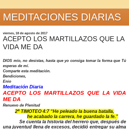
MEDITACIONES DIARIAS
viernes, 18 de agosto de 2017
ACEPTO LOS MARTILLAZOS QUE LA
VIDA ME DA
DIOS mío, no desistas, hasta que yo consiga tomar la forma que Tú
esperas de mí.
Comparte esta meditación.
Bendiciones,
Enio
Meditación Diaria
ACEPTO LOS MARTILLAZOS QUE LA VIDA
ME DA
Renuevo de Plenitud
a
2
TIMOTEO 4:7 “He peleado la buena batalla,
he acabado la carrera, he guardado la fe.”
Se cuenta la historia del herrero que, después de
una juventud llena de excesos, decidió entregar su alma