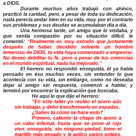
a DIOS.
Durante muchos años trabajó con ahínco,
practicó la caridad, pero, a pesar de toda su dedicación,
nada perecía andar bien en su vida, muy por el contrario
sus problemas y sus deudas se acumulaban día a día.
Una hermosa tarde, un amigo que lo visitaba, y
que sentía compasión por su situación difícil, le
comentó:
“Realmente es muy extraño que justamente
después de haber decidido volverte un hombre
temeroso de DIOS, tu vida haya comenzado a empeorar.
No deseo debilitar tu fe, pero a pesar de tus creencias
en el mundo espiritual, nada ha mejorado.”
El herrero no respondió enseguida, él ya había
pensado en éso muchas veces, sin entender lo que
acontecía con su vida, sin embargo, como no deseaba
dejar al amigo sin respuesta, comenzó a hablar, y
terminó por encontrar la explicación que buscaba.
He aquí lo que dijo el herrero:
“En este taller yo recibo el acero aún
sin trabajar, y debo transformarlo en espadas.
¿Sabes tú cómo se hace esto?
Primero, caliento la chapa de acero a
un calor infernal, hasta que se pone al rojo
vivo, enseguida, sin ninguna piedad, tomo el
martillo más pesado y le aplico varios golpes,